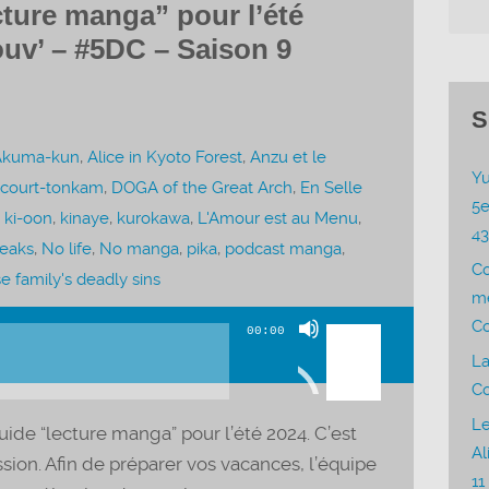
cture manga” pour l’été
ouv’ – #5DC – Saison 9
S
Akuma-kun
,
Alice in Kyoto Forest
,
Anzu et le
Yu
lcourt-tonkam
,
DOGA of the Great Arch
,
En Selle
5e
,
ki-oon
,
kinaye
,
kurokawa
,
L'Amour est au Menu
,
4
eaks
,
No life
,
No manga
,
pika
,
podcast manga
,
C
e family's deadly sins
me
Utilisez
Co
00:00
les
La
flèches
Co
haut/bas
Le
 guide “lecture manga” pour l’été 2024. C’est
pour
Al
sion. Afin de préparer vos vacances, l’équipe
augmenter
11