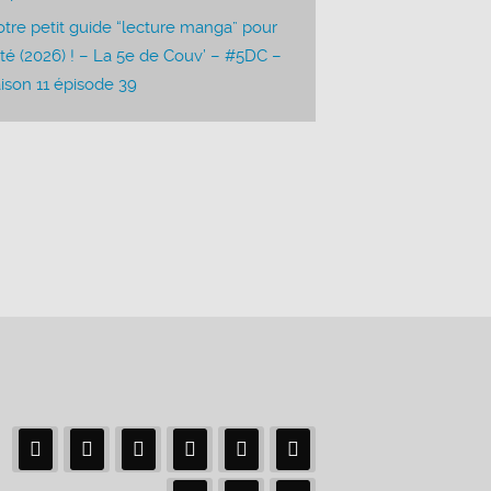
tre petit guide “lecture manga” pour
été (2026) ! – La 5e de Couv’ – #5DC –
ison 11 épisode 39