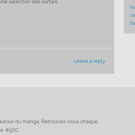
e sélection des sorties...
ou
No
diminuer
l’
le
Sa
volume.
Leave a reply
t autour du manga. Retrouvez-nous chaque
te. #5DC