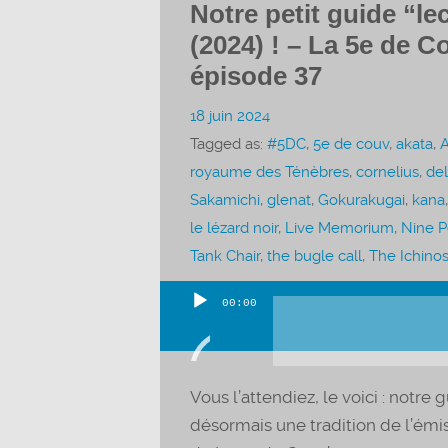
Notre petit guide “le
(2024) ! – La 5e de C
épisode 37
18 juin 2024
Tagged as:
#5DC
,
5e de couv
,
akata
,
royaume des Ténèbres
,
cornelius
,
de
Sakamichi
,
glenat
,
Gokurakugai
,
kana
le lézard noir
,
Live Memorium
,
Nine P
Tank Chair
,
the bugle call
,
The Ichinos
00:00
Lecteur
audio
Vous l’attendiez, le voici : notre
désormais une tradition de l’émis