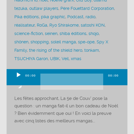
Naomichi Io
,
noel
,
Noeve grafx
,
Old Boy
,
osamu
tezuka
,
outlaw players
,
Père Fouettard Corporation
,
Pika éditions
,
pika graphic
,
Podcast
,
radio
,
réalisateur
,
RoGa
,
Ryo Shirakome
,
satoshi KON
,
science-fiction
,
seinen
,
shiba éditions
,
shojo
,
shônen
,
shopping
,
soleil manga
,
spe-ope
,
Spy X
Family
,
the rising of the shield hero
,
tonkam
,
TSUCHIYA Garon
,
UBIK
,
Veil
,
xmas
00:00
00:00
Lecteur
audio
Les fêtes approchant, La 5e de Couv’ pose la
question : un manga fait-il un bon cadeau de Noël
? Bien évidemment que oui ! En voici la preuve
avec cinq listes des meilleurs mangas...