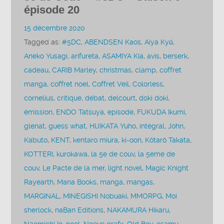
épisode 20
15 décembre 2020
Tagged as:
#5DC
,
ABENDSEN Kaos
,
Aiya Kyū
,
Aneko Yusagi
,
arifureta
,
ASAMIYA Kia
,
avis
,
berserk
,
cadeau
,
CARIB Marley
,
christmas
,
clamp
,
coffret
manga
,
coffret noel
,
Coffret Veil
,
Colorless
,
cornelius
,
critique
,
débat
,
delcourt
,
doki doki
,
émission
,
ENDO Tatsuya
,
episode
,
FUKUDA Ikumi
,
glenat
,
guess what
,
HIJIKATA Yuho
,
intégral
,
John
,
Kabuto
,
KENT
,
kentaro miura
,
ki-oon
,
Kôtarô Takata
,
KOTTERI
,
kurokawa
,
la 5e de couv
,
la 5ème de
couv
,
Le Pacte de la mer
,
light novel
,
Magic Knight
Rayearth
,
Mana Books
,
manga
,
mangas
,
MARGINAL
,
MINEGISHI Nobuaki
,
MMORPG
,
Moi
sherlock
,
naBan Editions
,
NAKAMURA Hikaru
,