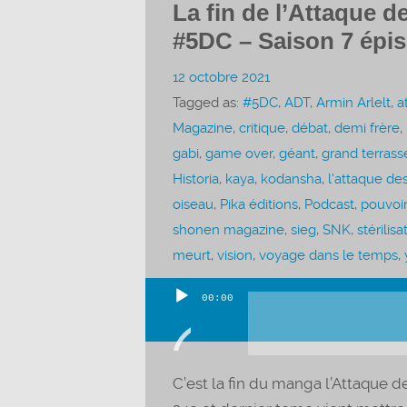
La fin de l’Attaque d
#5DC – Saison 7 épi
12 octobre 2021
Tagged as:
#5DC
,
ADT
,
Armin Arlelt
,
a
Magazine
,
critique
,
débat
,
demi frère
,
gabi
,
game over
,
géant
,
grand terras
Historia
,
kaya
,
kodansha
,
l'attaque des
oiseau
,
Pika éditions
,
Podcast
,
pouvoir
shonen magazine
,
sieg
,
SNK
,
stérilisa
meurt
,
vision
,
voyage dans le temps
,
00:00
Lecteur
audio
C’est la fin du manga l’Attaque de