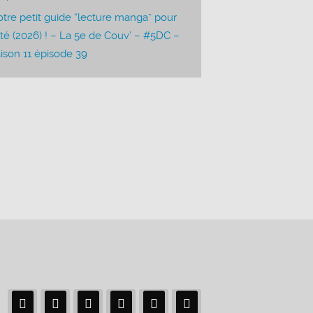
tre petit guide “lecture manga” pour
été (2026) ! – La 5e de Couv’ – #5DC –
ison 11 épisode 39