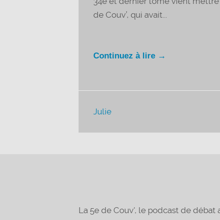
34e et dernier tome vient mettre 
de Couv’, qui avait...
Continuez à lire →
Julie
La 5e de Couv', le podcast de déba