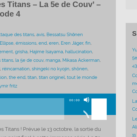
es Titans – La 5e de Couv’ –
sode 4
S
ttaque des titans
,
avis
,
Bessatsu Shōnen
Ellipse
,
émissions
,
end
,
eren
,
Eren Jäger
,
fin
,
Yu
sement
,
grisha
,
Hajime Isayama
,
hallucination
,
5e
 titans
,
la 5e de couv
,
manga
,
Mikasa Ackerman
,
4
,
réincarnation
,
shingeki no kyojin
,
shônen
,
C
tion
,
the end
,
titan
,
titan originel
,
tout le monde
me
ymir fritz
Co
Utilisez
00:00
La
les
Co
flèches
Le
haut/bas
Al
s Titans ! Prévue le 13 octobre, la sortie du
pour
11