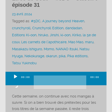
épisode 31
23 avril 2024
Tagged as:
#5DC
,
A journey beyond Heaven
,
crunchyroll
,
Crunchyroll Edition
,
dandadan
,
Editions Ki-oon
,
hiruko
,
Jinshi
,
ki-oon
,
Kiriko
,
la 5e de
couv
,
Les carnets de l’apothicaire
,
Mao Mao
,
maru
,
Masakazu Ishiguro
,
Momo
,
NANAO Itsuki
,
Natsu
Hyuga
,
Nekokurage
,
okarun
,
pika
,
Pika éditions
,
Tatsu Yukinobu
00:00
00:00
Lecteur
audio
Cette semaine, on continue avec nos mangas à
suivre. Si on a bien trouvé des prétextes pour les
trois titres de la semaine passée, il reste trois