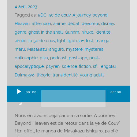
4 avril 2023
Tagged as:
5DC
,
5e de couv
,
A journey beyond
Heaven
,
afternoon
,
anime
,
débat
,
dévoreur
,
disney
,
genre
,
ghost in the shell
,
Gunnm
,
hiruko
,
identité
,
kiruko
,
la 5e de couv
,
lgbt
,
lgbtqia+
,
lost
,
manga
,
maru
,
Masakazu Ishiguro
,
mystere
,
mysteres
,
philosophie
,
pika
,
podcast
,
post-apo
,
post-
apocalyptique
,
psyren
,
science-fiction
,
sf
,
Tengoku
Daimakyō
,
théorie
,
transidentité
,
young adult
00:00
00:00
Lecteur
audio
Nous en avions déjà parlé à sa sortie, A Journey
Beyond Heaven est de retour dans la 5e de Couv’
! En effet, le manga de Masakazu Ishiguro, publié