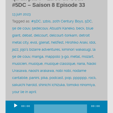
#5DC – Saison 8 Episode 33
13 juin 2023
Tagged as:
#5DC
,
12bis
,
20th Century Boys
,
5DC
,
5e de couv
,
5edecouv
,
Atsushi Kaneko
,
beck
,
blue
giant
,
débat
,
delcourt
,
delcourt-tonkam
,
detroit
metal city
,
evol
,
glenat
,
hellfest
,
Hirohiko Araki
,
idol
,
jazz
,
jojo's bizarre adventures
,
kiminori wakasugi
,
la
5e de couv
,
manga
,
mappolo 3-go
,
metal
,
mozart
,
musicien
,
musique
,
musique classique
,
nana
,
Naoki
Urasawa
,
naoshi arakawa
,
nobi nobi
,
nodame
cantabile
,
panini
,
pika
,
podcast
,
pop
,
pppppp
,
rock
,
sakuichi harold
,
shinichi ichizuka
,
tomoko ninomiya
,
your lie in april
00:00
00:00
Lecteur