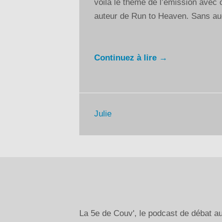
voilà le thème de l’émission avec 
auteur de Run to Heaven. Sans aucu
Continuez à lire →
Julie
La 5e de Couv', le podcast de débat 