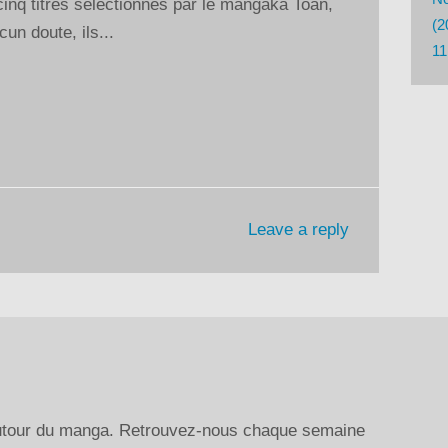
cinq titres sélectionnés par le mangaka Toan,
augmenter
(2
n doute, ils...
ou
11
diminuer
le
volume.
Leave a reply
autour du manga. Retrouvez-nous chaque semaine