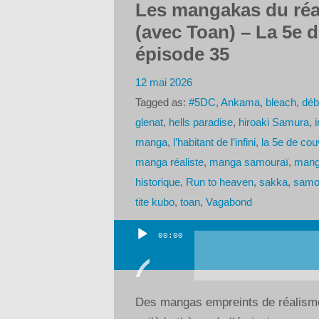
Les mangakas du réa
(avec Toan) – La 5e 
épisode 35
12 mai 2026
Tagged as:
#5DC
,
Ankama
,
bleach
,
déb
glenat
,
hells paradise
,
hiroaki Samura
,
manga
,
l’habitant de l’infini
,
la 5e de cou
manga réaliste
,
manga samouraï
,
mang
historique
,
Run to heaven
,
sakka
,
samo
tite kubo
,
toan
,
Vagabond
00:00
Lecteur
audio
Des mangas empreints de réalisme 