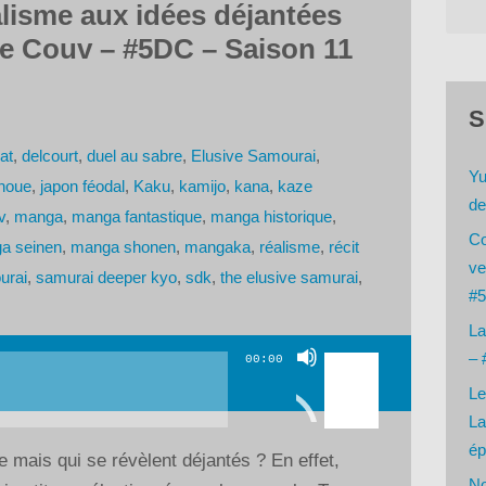
lisme aux idées déjantées
de Couv – #5DC – Saison 11
S
at
,
delcourt
,
duel au sabre
,
Elusive Samourai
,
Yu
inoue
,
japon féodal
,
Kaku
,
kamijo
,
kana
,
kaze
de
v
,
manga
,
manga fantastique
,
manga historique
,
Co
a seinen
,
manga shonen
,
mangaka
,
réalisme
,
récit
ve
urai
,
samurai deeper kyo
,
sdk
,
the elusive samurai
,
#5
La
Utilisez
– 
00:00
les
Le
flèches
La
haut/bas
ép
mais qui se révèlent déjantés ? En effet,
pour
No