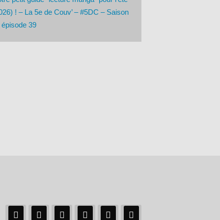
026) ! – La 5e de Couv’ – #5DC – Saison
 épisode 39