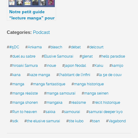
Notre petit guide
“lecture manga” pour
l’été (2025) ! – La 5e
de Couv’ – #5DC –
Categories:
Podcast
Saison 10 épisode 40
#
#5DC
#
Ankama
#
bleach
#
débat
#
delcourt
#
duel au sabre
#
Elusive Samourai
#
glenat
#
hells paradise
#
hiroaki Samura
#
inoue
#
japon féodal
#
Kaku
#
kamijo
#
kana
#
kaze manga
#
l’habitant de l’infini
#
la 5e de couv
#
manga
#
manga fantastique
#
manga historique
#
manga réaliste
#
manga samouraï
#
manga seinen
#
manga shonen
#
mangaka
#
réalisme
#
récit historique
#
Run to heaven
#
sakka
#
samourai
#
samurai deeper kyo
#
sdk
#
the elusive samurai
#
tite kubo
#
toan
#
Vagabond