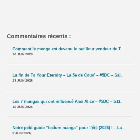
Commentaires récents :
Comment le manga est devenu le meilleur vendeur de TCG ? – La 5e de Couv' – #5DC – Saison 11 épisode 42
30 JUIN 2026
La fin de To Your Eternity – La 5e de Couv' – #5DC – Saison 11 épisode 41
23 JUIN 2026
Les 7 mangas qui ont influencé Alex Alice – #5DC – S11E40
-
Le T
16 JUIN 2026
Notre petit guide “lecture manga” pour l’été (2026) ! – La 5e de Couv' – #5DC – Saison 11 épisode 39
9 JUIN 2026