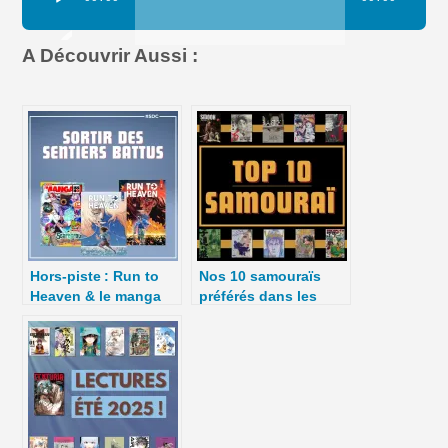
audio
A Découvrir Aussi :
Hors-piste : Run to
Nos 10 samouraïs
Heaven & le manga
préférés dans les
“made in Europe” –
mangas du moment –
La 5e de Couv – #5DC
La 5e de Couv’ –
– Saison 10 épisode
#5DC – Saison 9
32
épisode 34