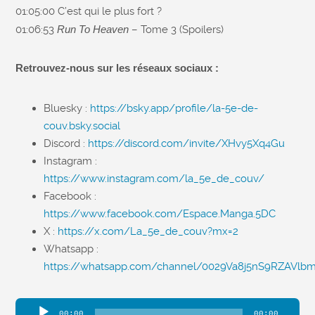
01:05:00 C’est qui le plus fort ?
01:06:53
Run To Heaven
– Tome 3 (Spoilers)
Retrouvez-nous sur les réseaux sociaux :
Bluesky :
https://bsky.app/profile/la-5e-de-
couv.bsky.social
Discord :
https://discord.com/invite/XHvy5Xq4Gu
Instagram :
https://www.instagram.com/la_5e_de_couv/
Facebook :
https://www.facebook.com/Espace.Manga.5DC
X :
https://x.com/La_5e_de_couv?mx=2
Whatsapp :
https://whatsapp.com/channel/0029Va8j5nS9RZAVlb
Lecteur
00:00
00:00