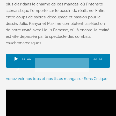
plus clair dans le charme de ces mangas, où l’intensité
scénaristique l’emporte sur le besoin de réalisme. Enfin,
entre coups de sabres, découpage et passion pour le
dessin, Julie, Kanyar et Maxime complètent la sélection
de notre invité avec Hell’s Paradise, où là encore, la réalité
est vite dépassée par le spectacle des combats
cauchemardesques.
Lecteur
00:00
00:00
audio
Venez voir nos tops et nos listes manga sur Sens Critique !