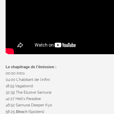
Le chapitrage de l’émission :
00:00 Intro
04:00 L’habitant de l’infini
18:55 Vagabond
32:39 The Elusive Samurai
42:27 Hell’s Paradise
46:52 Samurai Deeper Kyo
56:25
Bleach
(Spoilers)