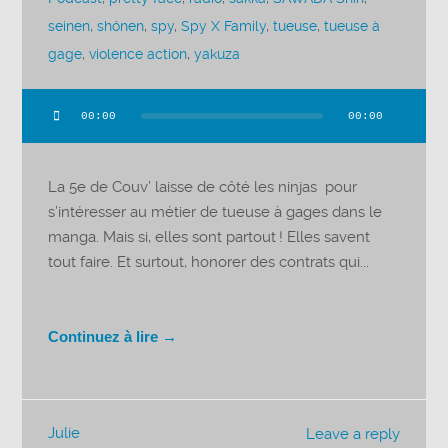
seinen
,
shônen
,
spy
,
Spy X Family
,
tueuse
,
tueuse à
gage
,
violence action
,
yakuza
00:00
00:00
Lecteur
audio
La 5e de Couv’ laisse de côté les ninjas pour
s’intéresser au métier de tueuse à gages dans le
manga. Mais si, elles sont partout ! Elles savent
tout faire. Et surtout, honorer des contrats qui...
Continuez à lire →
Julie
Leave a reply