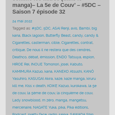
manga)– La 5e de Couv’ – #5DC –
Saison 7 épisode 32
24 mai 2022
Tagged as:
#5DC
,
5DC
,
ASAI Renji
,
avis
,
Bambi
,
big
kana
,
Black lagoon
,
Butterfly Beast
,
candy
,
candy &
Cigarettes
,
casterman
,
cible
,
Cigarettes
,
contrat
,
critique
,
De nous il ne restera que des cendres
,
Deathco
,
débat
,
émission
,
ENDO Tatsuya
,
espion
,
HIROE Rei
,
INOUE Tomonori
,
josei
,
Kabuto
,
KAMIMURA Kazuo
,
kana
,
KANEKO Atsushi
,
KANÔ
Yasuhiro
,
KASUGAI Akira
,
kaze
,
kaze manga
,
kiruru
kill me
,
Kiss x death
,
KOIKE Kazuo
,
kurokawa
,
la 5e
de couv
,
la 5ème de couv
,
la cinquième de couv
,
Lady snowblood
,
m zéro
,
manga
,
mangetsu
,
mercenaire
,
NAGATE Yuka
,
pika
,
Pika éditions
,
Podcast
,
pretty face
,
radio
,
sakka
,
SAWADA Shin
,