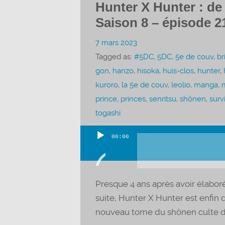
Hunter X Hunter : de
Saison 8 – épisode 2
7 mars 2023
Tagged as:
#5DC
,
5DC
,
5e de couv
,
br
gon
,
hanzo
,
hisoka
,
huis-clos
,
hunter
,
kuroro
,
la 5e de couv
,
leolio
,
manga
,
prince
,
princes
,
senritsu
,
shônen
,
surv
togashi
00:00
Lecteur
audio
Presque 4 ans après avoir élaboré
suite, Hunter X Hunter est enfin d
nouveau tome du shônen culte de