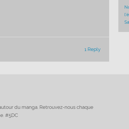
diminuer
No
le
l’
volume.
Sa
1 Reply
t autour du manga. Retrouvez-nous chaque
te. #5DC