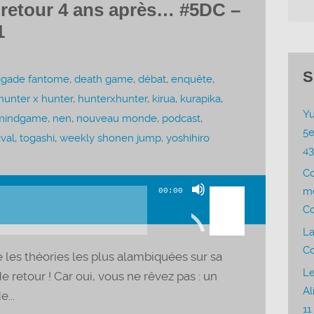
 retour 4 ans après… #5DC –
1
S
igade fantome
,
death game
,
débat
,
enquête
,
hunter x hunter
,
hunterxhunter
,
kirua
,
kurapika
,
Yu
mindgame
,
nen
,
nouveau monde
,
podcast
,
5e
ival
,
togashi
,
weekly shonen jump
,
yoshihiro
4
C
Utilisez
me
00:00
les
Co
flèches
La
haut/bas
Co
 les théories les plus alambiquées sur sa
pour
Le
e retour ! Car oui, vous ne rêvez pas : un
augmenter
Al
...
ou
11