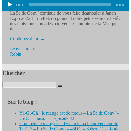
Lecteur
00:00
00:00
audio
La 5e de Couv’ continue de vous faire déambuler à Japan
Expo 2022 ! En effet, on poursuit notre petite série de l’été :
des émissions nomades à travers les couloirs de la Mecque
de...
Continuez à lire →
Leave a reply
Robin
Chercher
Search
for:
Sur le blog :
Yu-Gi-Oh!, le manga est de retour – La 5e de Couv’ –
#5DC – Saison 11 épisode 43
Comment le manga est devenu le meilleur vendeur de
TCG ? – La 5e de Couv’ – #5DC – Saison 11 épisode