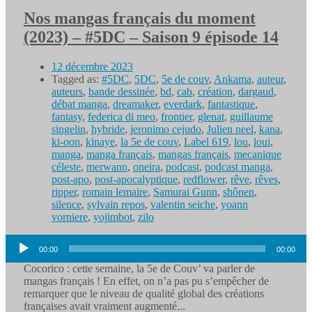
Nos mangas français du moment
(2023) – #5DC – Saison 9 épisode 14
12 décembre 2023
Tagged as:
#5DC
,
5DC
,
5e de couv
,
Ankama
,
auteur
,
auteurs
,
bande dessinée
,
bd
,
cab
,
création
,
dargaud
,
débat manga
,
dreamaker
,
everdark
,
fantastique
,
fantasy
,
federica di meo
,
frontier
,
glenat
,
guillaume
singelin
,
hybride
,
jeronimo cejudo
,
Julien neel
,
kana
,
ki-oon
,
kinaye
,
la 5e de couv
,
Label 619
,
lou
,
loui
,
manga
,
manga français
,
mangas français
,
mecanique
céleste
,
merwann
,
oneira
,
podcast
,
podcast manga
,
post-apo
,
post-apocalyptique
,
redflower
,
rêve
,
rêves
,
ripper
,
romain lemaire
,
Samurai Gunn
,
shônen
,
silence
,
sylvain repos
,
valentin seiche
,
yoann
vorniere
,
yojimbot
,
zilo
Lecteur
00:00
00:00
audio
Cocorico : cette semaine, la 5e de Couv’ va parler de
mangas français ! En effet, on n’a pas pu s’empêcher de
remarquer que le niveau de qualité global des créations
françaises avait vraiment augmenté...