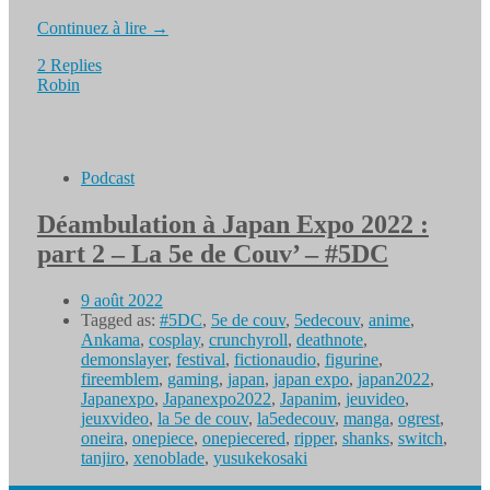
Continuez à lire →
2 Replies
Robin
Podcast
Déambulation à Japan Expo 2022 :
part 2 – La 5e de Couv’ – #5DC
9 août 2022
Tagged as:
#5DC
,
5e de couv
,
5edecouv
,
anime
,
Ankama
,
cosplay
,
crunchyroll
,
deathnote
,
demonslayer
,
festival
,
fictionaudio
,
figurine
,
fireemblem
,
gaming
,
japan
,
japan expo
,
japan2022
,
Japanexpo
,
Japanexpo2022
,
Japanim
,
jeuvideo
,
jeuxvideo
,
la 5e de couv
,
la5edecouv
,
manga
,
ogrest
,
oneira
,
onepiece
,
onepiecered
,
ripper
,
shanks
,
switch
,
tanjiro
,
xenoblade
,
yusukekosaki