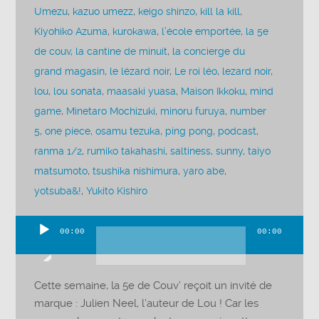
Umezu
,
kazuo umezz
,
keigo shinzo
,
kill la kill
,
Kiyohiko Azuma
,
kurokawa
,
l’école emportée
,
la 5e
de couv
,
la cantine de minuit
,
la concierge du
grand magasin
,
le lézard noir
,
Le roi léo
,
lezard noir
,
lou
,
lou sonata
,
maasaki yuasa
,
Maison Ikkoku
,
mind
game
,
Minetaro Mochizuki
,
minoru furuya
,
number
5
,
one piece
,
osamu tezuka
,
ping pong
,
podcast
,
ranma 1/2
,
rumiko takahashi
,
saltiness
,
sunny
,
taiyo
matsumoto
,
tsushika nishimura
,
yaro abe
,
yotsuba&!
,
Yukito Kishiro
00:00
00:00
Lecteur
audio
Cette semaine, la 5e de Couv’ reçoit un invité de
marque : Julien Neel, l’auteur de Lou ! Car les