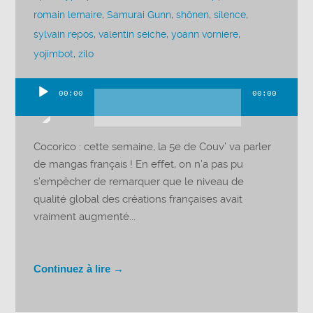
romain lemaire
,
Samurai Gunn
,
shônen
,
silence
,
sylvain repos
,
valentin seiche
,
yoann vorniere
,
yojimbot
,
zilo
00:00
00:00
Lecteur
audio
Cocorico : cette semaine, la 5e de Couv’ va parler
de mangas français ! En effet, on n’a pas pu
s’empêcher de remarquer que le niveau de
qualité global des créations françaises avait
vraiment augmenté...
Continuez à lire →