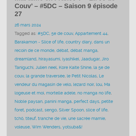
Couv’ – #5DC – Saison 9 épisode
27
26 mars 2024
Tagged as:
#5DC
,
5e de couv
,
Appartement 44
,
Barakamon - Slice of life
,
country diary
,
dans un
recoin de ce monde
,
débat
,
débat manga
,
dreamland
,
hirayasumi
,
iyashikei
,
Jaadugar
,
Jiro
Taniguchi
,
Julien neel
,
Kore Kaite Shine
,
la 5e de
couv
,
la grande traversée
,
le Petit Nicolas
,
Le
vendeur du magasin de velo
,
lezard noir
,
lou
,
Ma
logeuse et moi
,
mortelle adele
,
no manga no life
,
Noble paysan
,
panini manga
,
perfect days
,
petite
foret
,
podcast
,
sengo
,
Silver Spoon
,
slice of life
,
tchô
,
titeuf
,
tranche de vie
,
une sacrée mamie
,
voleuse
,
Wim Wenders
,
yotsuba&!