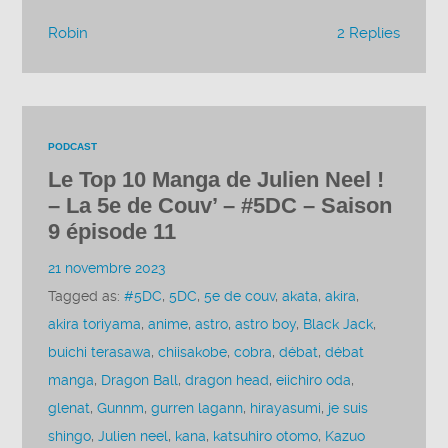
Robin
2 Replies
PODCAST
Le Top 10 Manga de Julien Neel !
– La 5e de Couv’ – #5DC – Saison
9 épisode 11
21 novembre 2023
Tagged as:
#5DC
,
5DC
,
5e de couv
,
akata
,
akira
,
akira toriyama
,
anime
,
astro
,
astro boy
,
Black Jack
,
buichi terasawa
,
chiisakobe
,
cobra
,
débat
,
débat
manga
,
Dragon Ball
,
dragon head
,
eiichiro oda
,
glenat
,
Gunnm
,
gurren lagann
,
hirayasumi
,
je suis
shingo
,
Julien neel
,
kana
,
katsuhiro otomo
,
Kazuo