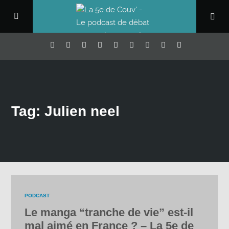
Tag: Julien neel
PODCAST
Le manga “tranche de vie” est-il
mal aimé en France ? – La 5e de