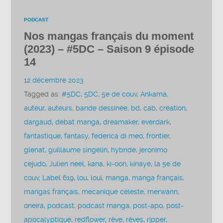
PODCAST
Nos mangas français du moment
(2023) – #5DC – Saison 9 épisode
14
12 décembre 2023
Tagged as:
#5DC
,
5DC
,
5e de couv
,
Ankama
,
auteur
,
auteurs
,
bande dessinée
,
bd
,
cab
,
création
,
dargaud
,
débat manga
,
dreamaker
,
everdark
,
fantastique
,
fantasy
,
federica di meo
,
frontier
,
glenat
,
guillaume singelin
,
hybride
,
jeronimo
cejudo
,
Julien neel
,
kana
,
ki-oon
,
kinaye
,
la 5e de
couv
,
Label 619
,
lou
,
loui
,
manga
,
manga français
,
mangas français
,
mecanique céleste
,
merwann
,
oneira
,
podcast
,
podcast manga
,
post-apo
,
post-
apocalyptique
,
redflower
,
rêve
,
rêves
,
ripper
,