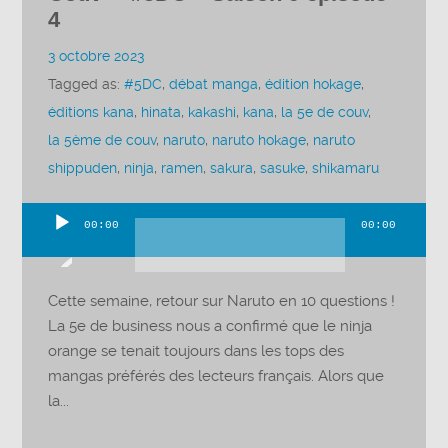
4
3 octobre 2023
Tagged as:
#5DC
,
débat manga
,
édition hokage
,
éditions kana
,
hinata
,
kakashi
,
kana
,
la 5e de couv
,
la 5ème de couv
,
naruto
,
naruto hokage
,
naruto
shippuden
,
ninja
,
ramen
,
sakura
,
sasuke
,
shikamaru
00:00
00:00
Lecteur
audio
Cette semaine, retour sur Naruto en 10 questions !
La 5e de business nous a confirmé que le ninja
orange se tenait toujours dans les tops des
mangas préférés des lecteurs français. Alors que
la...