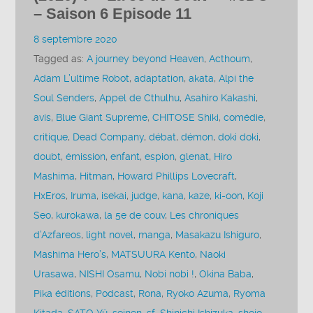
– Saison 6 Episode 11
8 septembre 2020
Tagged as:
A journey beyond Heaven
,
Acthoum
,
Adam L’ultime Robot
,
adaptation
,
akata
,
Alpi the
Soul Senders
,
Appel de Cthulhu
,
Asahiro Kakashi
,
avis
,
Blue Giant Supreme
,
CHITOSE Shiki
,
comédie
,
critique
,
Dead Company
,
débat
,
démon
,
doki doki
,
doubt
,
émission
,
enfant
,
espion
,
glenat
,
Hiro
Mashima
,
Hitman
,
Howard Phillips Lovecraft
,
HxEros
,
Iruma
,
isekai
,
judge
,
kana
,
kaze
,
ki-oon
,
Koji
Seo
,
kurokawa
,
la 5e de couv
,
Les chroniques
d’Azfareos
,
light novel
,
manga
,
Masakazu Ishiguro
,
Mashima Hero’s
,
MATSUURA Kento
,
Naoki
Urasawa
,
NISHI Osamu
,
Nobi nobi !
,
Okina Baba
,
Pika éditions
,
Podcast
,
Rona
,
Ryoko Azuma
,
Ryoma