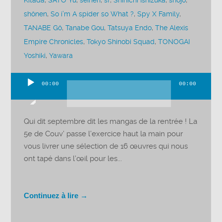
Kitada
,
SATO Yû
,
seinen
,
sf
,
Shinichi Ishizuka
,
shojo
,
shônen
,
So i’m A spider so What ?
,
Spy X Family
,
TANABE Gô
,
Tanabe Gou
,
Tatsuya Endo
,
The Alexis
Empire Chronicles
,
Tokyo Shinobi Squad
,
TONOGAI
Yoshiki
,
Yawara
00:00
00:00
Lecteur
audio
Qui dit septembre dit les mangas de la rentrée ! La
5e de Couv’ passe l’exercice haut la main pour
vous livrer une sélection de 16 œuvres qui nous
ont tapé dans l’œil pour les...
Continuez à lire →