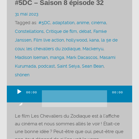
#5DC – Saison 8 épisode 32
31 mai 2023
Tagged as:
#5DC
,
adaptation
,
anime
,
cinéma
,
Constellations
,
Critique de film
,
débat
,
Famke
Janssen
,
Film live action
,
hollywood
,
kana
,
la 5e de
couv
,
les chevaliers du zodiaque
,
Mackenyu
,
Madison Iseman
,
manga
,
Mark Dacascos
,
Masami
Kurumada
,
podcast
,
Saint Seiya
,
Sean Bean
,
shônen
00:00
00:00
Lecteur
audio
Le film Les Chevaliers du Zodiaque est à l’affiche
au cinéma et nous sommes allés le voir ! Était-ce
une bonne idée ? Peut-être que oui, peut-être que