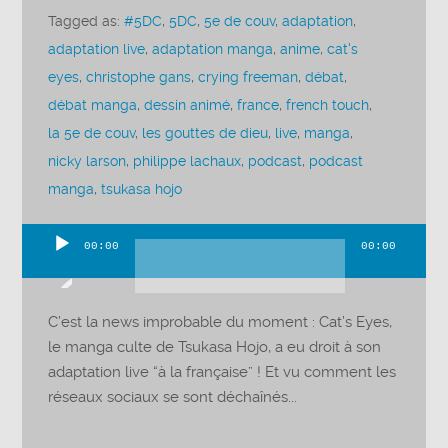
Tagged as:
#5DC
,
5DC
,
5e de couv
,
adaptation
,
adaptation live
,
adaptation manga
,
anime
,
cat's
eyes
,
christophe gans
,
crying freeman
,
débat
,
débat manga
,
dessin animé
,
france
,
french touch
,
la 5e de couv
,
les gouttes de dieu
,
live
,
manga
,
nicky larson
,
philippe lachaux
,
podcast
,
podcast
manga
,
tsukasa hojo
00:00
00:00
Lecteur
audio
C’est la news improbable du moment : Cat’s Eyes,
le manga culte de Tsukasa Hojo, a eu droit à son
adaptation live “à la française” ! Et vu comment les
réseaux sociaux se sont déchaînés...