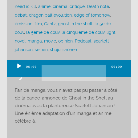
need is kill
,
anime
,
cinéma
,
critique
,
Death note
,
débat
,
dragon ball évolution
,
edge of tomorrow
,
émission
,
film
,
Gantz
,
ghost in the shell
,
la 5e de
couv
,
la 5ème de couv
,
la cinquième de couv
,
light
novel
,
manga
,
movie
,
opinion
,
Podcast
,
scarlett
johanson
,
seinen
,
shojo
,
shônen
00:00
00:00
Lecteur
audio
Fan de manga, vous n’avez pas pu passer à côté
de la bande-annonce de Ghost in the Shell au
cinéma avec la plantureuse Scarlett Johanson !
Une énième adaptation d’un manga et anime
célèbre à...