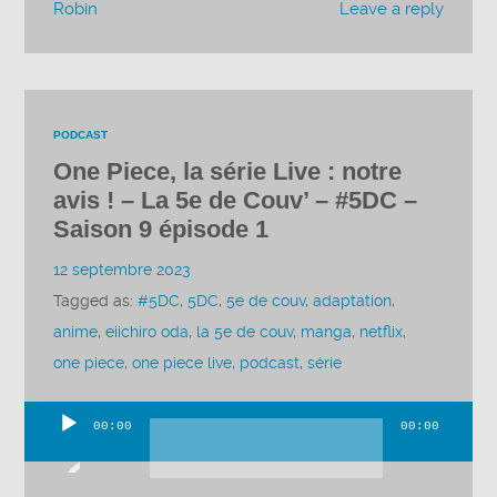
Robin
Leave a reply
PODCAST
One Piece, la série Live : notre
avis ! – La 5e de Couv’ – #5DC –
Saison 9 épisode 1
12 septembre 2023
Tagged as:
#5DC
,
5DC
,
5e de couv
,
adaptation
,
anime
,
eiichiro oda
,
la 5e de couv
,
manga
,
netflix
,
one piece
,
one piece live
,
podcast
,
série
00:00
00:00
Lecteur
audio