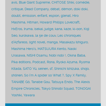
avis
,
Blue Giant Supreme
,
CHITOSE Shiki
,
comédie
,
critique
,
Dead Company
,
débat
,
démon
,
doki doki
,
doubt
,
émission
,
enfant
,
espion
,
glenat
,
Hiro
Mashima
,
Hitman
,
Howard Phillips Lovecraft
,
HxEros
,
Iruma
,
isekai
,
judge
,
kana
,
kaze
,
ki-oon
,
Koji
Seo
,
kurokawa
,
la 5e de couv
,
Les chroniques
d’Azfareos
,
light novel
,
manga
,
Masakazu Ishiguro
,
Mashima Hero’s
,
MATSUURA Kento
,
Naoki
Urasawa
,
NISHI Osamu
,
Nobi nobi !
,
Okina Baba
,
Pika éditions
,
Podcast
,
Rona
,
Ryoko Azuma
,
Ryoma
Kitada
,
SATO Yû
,
seinen
,
sf
,
Shinichi Ishizuka
,
shojo
,
shônen
,
So i’m A spider so What ?
,
Spy X Family
,
TANABE Gô
,
Tanabe Gou
,
Tatsuya Endo
,
The Alexis
Empire Chronicles
,
Tokyo Shinobi Squad
,
TONOGAI
Yoshiki
,
Yawara