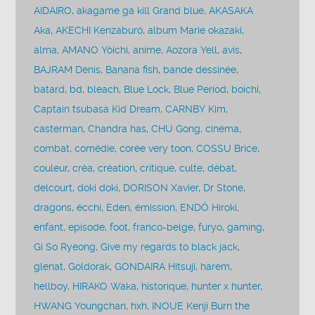
AIDAIRO
,
akagame ga kill Grand blue
,
AKASAKA
Aka
,
AKECHI Kenzaburô
,
album Marie okazaki
,
alma
,
AMANO Yôichi
,
anime
,
Aozora Yell
,
avis
,
BAJRAM Denis
,
Banana fish
,
bande dessinée
,
batard
,
bd
,
bleach
,
Blue Lock
,
Blue Period
,
boichi
,
Captain tsubasa Kid Dream
,
CARNBY Kim
,
casterman
,
Chandra has
,
CHU Gong
,
cinéma
,
combat
,
comédie
,
corée very toon
,
COSSU Brice
,
couleur
,
créa
,
création
,
critique
,
culte
,
débat
,
delcourt
,
doki doki
,
DORISON Xavier
,
Dr Stone
,
dragons
,
écchi
,
Eden
,
émission
,
ENDÔ Hiroki
,
enfant
,
episode
,
foot
,
franco-belge
,
furyo
,
gaming
,
Gi So Ryeong
,
Give my regards to black jack
,
glenat
,
Goldorak
,
GONDAIRA Hitsuji
,
harem
,
hellboy
,
HIRAKO Waka
,
historique
,
hunter x hunter
,
HWANG Youngchan
,
hxh
,
INOUE Kenji Burn the