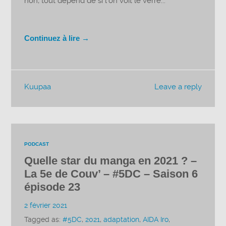
non, tout dépend de si l’on voit le verre...
Continuez à lire →
Kuupaa
Leave a reply
PODCAST
Quelle star du manga en 2021 ? –
La 5e de Couv’ – #5DC – Saison 6
épisode 23
2 février 2021
Tagged as:
#5DC
,
2021
,
adaptation
,
AIDA Iro
,