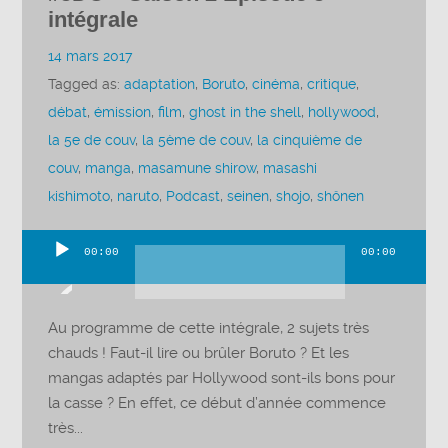
intégrale
14 mars 2017
Tagged as:
adaptation
,
Boruto
,
cinéma
,
critique
,
débat
,
émission
,
film
,
ghost in the shell
,
hollywood
,
la 5e de couv
,
la 5ème de couv
,
la cinquième de
couv
,
manga
,
masamune shirow
,
masashi
kishimoto
,
naruto
,
Podcast
,
seinen
,
shojo
,
shônen
00:00
00:00
Lecteur
audio
Au programme de cette intégrale, 2 sujets très
chauds ! Faut-il lire ou brûler Boruto ? Et les
mangas adaptés par Hollywood sont-ils bons pour
la casse ? En effet, ce début d’année commence
très...