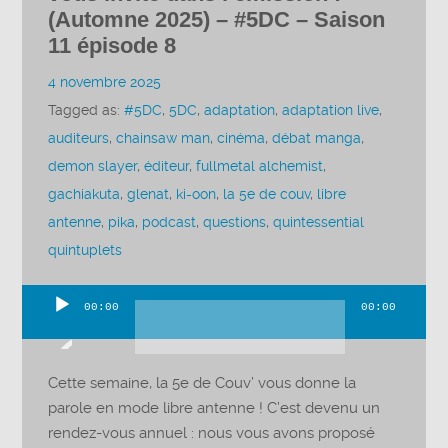
(Automne 2025) – #5DC – Saison
11 épisode 8
4 novembre 2025
Tagged as:
#5DC
,
5DC
,
adaptation
,
adaptation live
,
auditeurs
,
chainsaw man
,
cinéma
,
débat manga
,
demon slayer
,
éditeur
,
fullmetal alchemist
,
gachiakuta
,
glenat
,
ki-oon
,
la 5e de couv
,
libre
antenne
,
pika
,
podcast
,
questions
,
quintessential
quintuplets
00:00
00:00
Lecteur
audio
Cette semaine, la 5e de Couv’ vous donne la
parole en mode libre antenne ! C’est devenu un
rendez-vous annuel : nous vous avons proposé