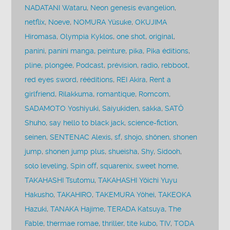
NADATANI Wataru
,
Neon genesis evangelion
,
netflix
,
Noeve
,
NOMURA Yûsuke
,
OKUJIMA
Hiromasa
,
Olympia Kyklos
,
one shot
,
original
,
panini
,
panini manga
,
peinture
,
pika
,
Pika éditions
,
pline
,
plongée
,
Podcast
,
prévision
,
radio
,
rebboot
,
red eyes sword
,
rééditions
,
REI Akira
,
Rent a
girlfriend
,
Rilakkuma
,
romantique
,
Romcom
,
SADAMOTO Yoshiyuki
,
Saiyukiden
,
sakka
,
SATÔ
Shuho
,
say hello to black jack
,
science-fiction
,
seinen
,
SENTENAC Alexis
,
sf
,
shojo
,
shônen
,
shonen
jump
,
shonen jump plus
,
shueisha
,
Shy
,
Sidooh
,
solo leveling
,
Spin off
,
squarenix
,
sweet home
,
TAKAHASHI Tsutomu
,
TAKAHASHI Yôichi Yuyu
Hakusho
,
TAKAHIRO
,
TAKEMURA Yôhei
,
TAKEOKA
Hazuki
,
TANAKA Hajime
,
TERADA Katsuya
,
The
Fable
,
thermae romae
,
thriller
,
tite kubo
,
TIV
,
TODA