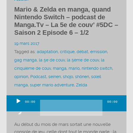
Mario & Zelda en manga, quand
Nintendo Switch – podcast de
Manga.Tv – La 5e de couv’ #5DC –
Saison 2 Episode 6 – 1/2
19 mars 2017
Tagged as:
adaptation
,
critique
,
débat
,
émission
,
gag manga
,
la 5e de couv
,
la 5ème de couv
,
la
cinquième de couv
,
manga
,
mario
,
nintendo switch
,
opinion
,
Podcast
,
seinen
,
shojo
,
shônen
,
soleil
manga
,
super mario adventure
,
Zelda
00:00
00:00
Lecteur
audio
Au début du mois de mars sortait une nouvelle
console de jeu, celle dont tout le monde parle : la