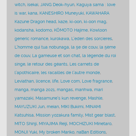
witch
,
isekai
,
JANG Deok-hyun
,
Kaguya sama : love
is war
,
kana
,
KANESHIRO Muneyuki
,
KAWAHARA
Kazune Dragon head
,
kaze
,
ki-oon
,
ki-oon mag
,
kodansha
,
kodomo
,
KÔMOTO Hajime
,
Kowloon
generic romance
,
kurokawa
,
L’eden des sorcieres
,
L’homme qui tua nobunaga
,
la 5e de couv
,
la 5ème
de couv
,
La gameuse et son chat
,
la légende du roi
singe
,
le retour des géants
,
Les carnets de
l’apothicaire
,
les racailles de l'autre monde
,
Leviathan
,
licence
,
life
,
Love com
,
Love fragrance
,
manga
,
manga 2021
,
mangas
,
manhwa
,
mari
yamazaki
,
Masamune’s kun revenge
,
Mashle
,
MAYUZUKI Jun
,
meian
,
MIKI Bukimi
,
MINAMI
Katsuhisa
,
Mission yozakura family
,
Mist gear blast
,
MITO Shinji
,
MIYAJIMA Reiji
,
MOCHIZUKI Minetaro
,
MONJI Yuki
,
My broken Mariko
,
naBan Editions
,