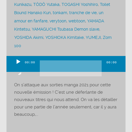
Kunikazu
,
TÔDÔ Yutaka
,
TOGASHI Yoshihiro
,
Toilet
Bound Hanako Kun
,
tonkam
,
tranche de vie
,
un
amour en fanfare
,
verytoon
,
webtoon
,
YAMADA
Kintetsu
,
YAMAGUCHI Tsubasa Demon slave
,
YOSHIDA Akimi
,
YOSHIOKA Kimitake
,
YUMEJI
,
Zom
100
00:00
00:00
Lecteur
audio
On s’attaque aux sorties manga 2021 pour cette
nouvelle émission ! C’est une déferlante de
nouveaux titres qui nous attend. On va les détailler
pour une partie de l’année seulement, car il y aura
beaucoup,...