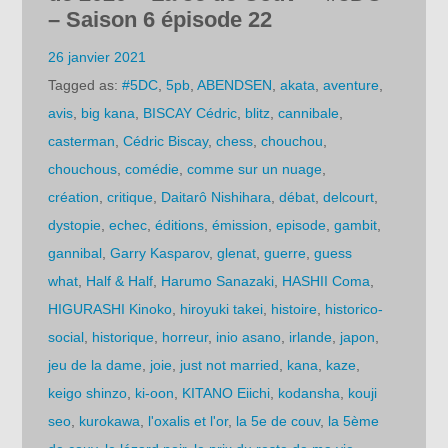
– Saison 6 épisode 22
26 janvier 2021
Tagged as:
#5DC
,
5pb
,
ABENDSEN
,
akata
,
aventure
,
avis
,
big kana
,
BISCAY Cédric
,
blitz
,
cannibale
,
casterman
,
Cédric Biscay
,
chess
,
chouchou
,
chouchous
,
comédie
,
comme sur un nuage
,
création
,
critique
,
Daitarô Nishihara
,
débat
,
delcourt
,
dystopie
,
echec
,
éditions
,
émission
,
episode
,
gambit
,
gannibal
,
Garry Kasparov
,
glenat
,
guerre
,
guess
what
,
Half & Half
,
Harumo Sanazaki
,
HASHII Coma
,
HIGURASHI Kinoko
,
hiroyuki takei
,
histoire
,
historico-
social
,
historique
,
horreur
,
inio asano
,
irlande
,
japon
,
jeu de la dame
,
joie
,
just not married
,
kana
,
kaze
,
keigo shinzo
,
ki-oon
,
KITANO Eiichi
,
kodansha
,
kouji
seo
,
kurokawa
,
l'oxalis et l'or
,
la 5e de couv
,
la 5ème