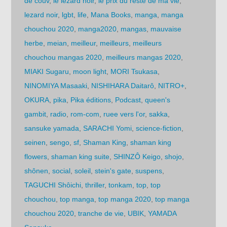
de couv
,
le lézard noir
,
le prix du reste de ma vie
,
lezard noir
,
lgbt
,
life
,
Mana Books
,
manga
,
manga
chouchou 2020
,
manga2020
,
mangas
,
mauvaise
herbe
,
meian
,
meilleur
,
meilleurs
,
meilleurs
chouchou mangas 2020
,
meilleurs mangas 2020
,
MIAKI Sugaru
,
moon light
,
MORI Tsukasa
,
NINOMIYA Masaaki
,
NISHIHARA Daitarô
,
NITRO+
,
OKURA
,
pika
,
Pika éditions
,
Podcast
,
queen's
gambit
,
radio
,
rom-com
,
ruee vers l'or
,
sakka
,
sansuke yamada
,
SARACHI Yomi
,
science-fiction
,
seinen
,
sengo
,
sf
,
Shaman King
,
shaman king
flowers
,
shaman king suite
,
SHINZÔ Keigo
,
shojo
,
shônen
,
social
,
soleil
,
stein's gate
,
suspens
,
TAGUCHI Shôichi
,
thriller
,
tonkam
,
top
,
top
chouchou
,
top manga
,
top manga 2020
,
top manga
chouchou 2020
,
tranche de vie
,
UBIK
,
YAMADA