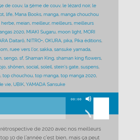
5e de couv
,
la 5ème de couv
,
le lézard noir
,
le
bt
,
life
,
Mana Books
,
manga
,
manga chouchou
 herbe
,
meian
,
meilleur
,
meilleurs
,
meilleurs
angas 2020
,
MIAKI Sugaru
,
moon light
,
MORI
RA Daitarô
,
NITRO+
,
OKURA
,
pika
,
Pika éditions
,
com
,
ruee vers l'or
,
sakka
,
sansuke yamada
,
n
,
sengo
,
sf
,
Shaman King
,
shaman king flowers
,
ojo
,
shônen
,
social
,
soleil
,
stein's gate
,
suspens
,
p
,
top chouchou
,
top manga
,
top manga 2020
,
e vie
,
UBIK
,
YAMADA Sansuke
Utilisez
00:00
les
flèches
haut/bas
rétrospective de 2020 avec nos meilleurs
pour
op 10 de l’année c’est bien, mais ça peut