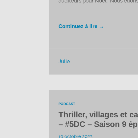
auditeurs pour Noël. Nous étions r
Continuez à lire →
Julie
PODCAST
Thriller, villages et
– #5DC – Saison 9 ép
10 octobre 2023