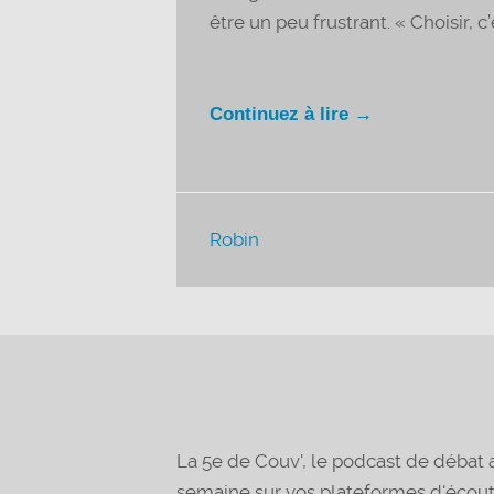
être un peu frustrant. « Choisir, c’
Continuez à lire →
Robin
La 5e de Couv', le podcast de déba
semaine sur vos plateformes d'écou