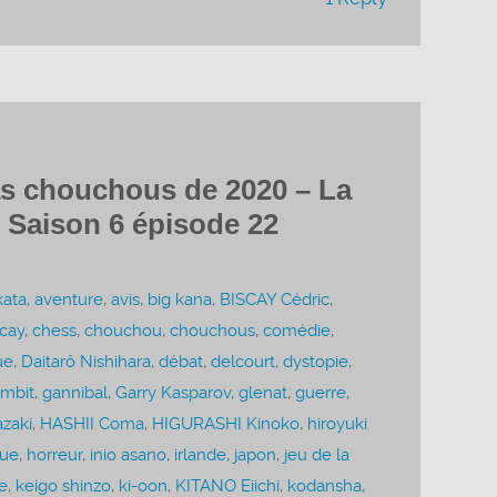
s chouchous de 2020 – La
 Saison 6 épisode 22
kata
,
aventure
,
avis
,
big kana
,
BISCAY Cédric
,
scay
,
chess
,
chouchou
,
chouchous
,
comédie
,
ue
,
Daitarô Nishihara
,
débat
,
delcourt
,
dystopie
,
mbit
,
gannibal
,
Garry Kasparov
,
glenat
,
guerre
,
zaki
,
HASHII Coma
,
HIGURASHI Kinoko
,
hiroyuki
que
,
horreur
,
inio asano
,
irlande
,
japon
,
jeu de la
e
,
keigo shinzo
,
ki-oon
,
KITANO Eiichi
,
kodansha
,