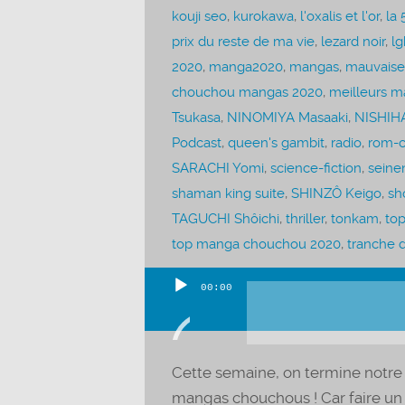
kouji seo
,
kurokawa
,
l'oxalis et l'or
,
la 
prix du reste de ma vie
,
lezard noir
,
lg
2020
,
manga2020
,
mangas
,
mauvaise
chouchou mangas 2020
,
meilleurs m
Tsukasa
,
NINOMIYA Masaaki
,
NISHIHA
Podcast
,
queen's gambit
,
radio
,
rom-
SARACHI Yomi
,
science-fiction
,
seine
shaman king suite
,
SHINZÔ Keigo
,
sh
TAGUCHI Shôichi
,
thriller
,
tonkam
,
to
top manga chouchou 2020
,
tranche d
00:00
Lecteur
audio
Cette semaine, on termine notre 
mangas chouchous ! Car faire un t