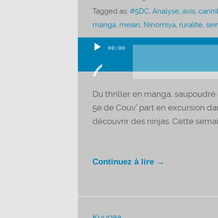
Tagged as:
#5DC
,
Analyse
,
avis
,
canni
manga
,
meian
,
Ninomiya
,
ruralité
,
sei
00:00
Lecteur
audio
Du thriller en manga, saupoudré 
5e de Couv’ part en excursion da
découvrir des ninjas. Cette semain
Continuez à lire →
Kuupaa