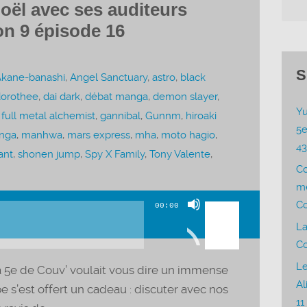
Noël avec ses auditeurs
on 9 épisode 16
S
kane-banashi
,
Angel Sanctuary
,
astro
,
black
dorothee
,
dai dark
,
débat manga
,
demon slayer
,
Yu
,
full metal alchemist
,
gannibal
,
Gunnm
,
hiroaki
5e
nga
,
manhwa
,
mars express
,
mha
,
moto hagio
,
4
ant
,
shonen jump
,
Spy X Family
,
Tony Valente
,
C
me
Utilisez
Co
00:00
les
La
flèches
Co
haut/bas
Le
a 5e de Couv’ voulait vous dire un immense
pour
Al
e s’est offert un cadeau : discuter avec nos
augmenter
11