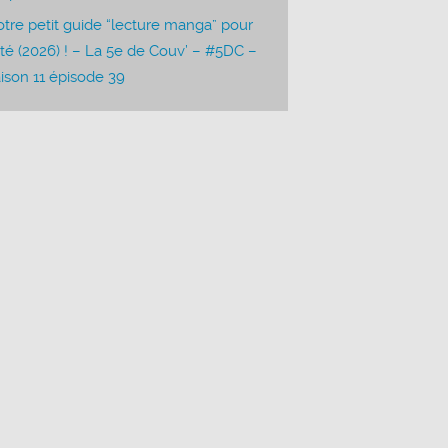
tre petit guide “lecture manga” pour
été (2026) ! – La 5e de Couv’ – #5DC –
ison 11 épisode 39