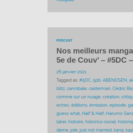
PODCAST
Nos meilleurs manga
5e de Couv’ – #5DC –
26 janvier 2021
Tagged as:
#5DC
,
5pb
,
ABENDSEN
,
a
blitz
,
cannibale
,
casterman
,
Cédric Bi
comme sur un nuage
,
création
,
critiq
echec
,
éditions
,
émission
,
episode
,
ga
guess what
,
Half & Half
,
Harumo Sana
takei
,
histoire
,
historico-social
,
histori
dame
,
joie
,
just not married
,
kana
,
kaz