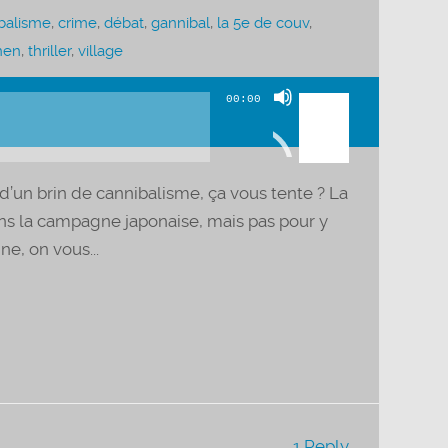
balisme
,
crime
,
débat
,
gannibal
,
la 5e de couv
,
nen
,
thriller
,
village
Utilisez
00:00
les
flèches
haut/bas
d’un brin de cannibalisme, ça vous tente ? La
pour
ns la campagne japonaise, mais pas pour y
augmenter
e, on vous...
ou
diminuer
le
volume.
1 Reply