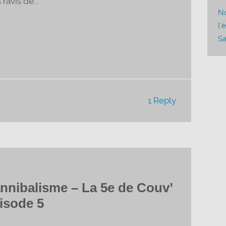
avis de...
ou
No
diminuer
l’
le
Sa
volume.
1 Reply
 cannibalisme – La 5e de Couv’
isode 5