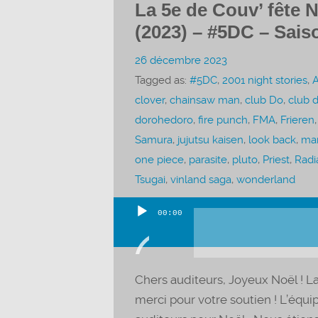
La 5e de Couv’ fête 
(2023) – #5DC – Sais
26 décembre 2023
Tagged as:
#5DC
,
2001 night stories
,
A
clover
,
chainsaw man
,
club Do
,
club 
dorohedoro
,
fire punch
,
FMA
,
Frieren
Samura
,
jujutsu kaisen
,
look back
,
ma
one piece
,
parasite
,
pluto
,
Priest
,
Radi
Tsugai
,
vinland saga
,
wonderland
00:00
Lecteur
audio
Chers auditeurs, Joyeux Noël ! L
merci pour votre soutien ! L’équip