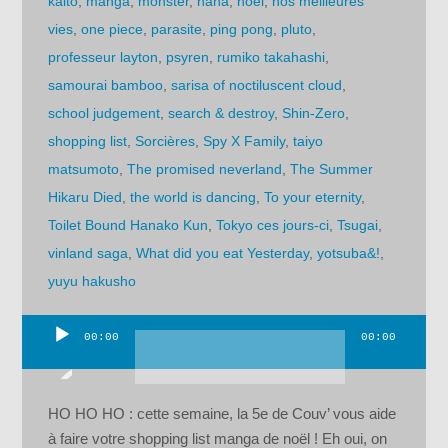
kaito
,
manga
,
monster
,
nana
,
noel
,
nos meilleures
vies
,
one piece
,
parasite
,
ping pong
,
pluto
,
professeur layton
,
psyren
,
rumiko takahashi
,
samourai bamboo
,
sarisa of noctiluscent cloud
,
school judgement
,
search & destroy
,
Shin-Zero
,
shopping list
,
Sorcières
,
Spy X Family
,
taiyo
matsumoto
,
The promised neverland
,
The Summer
Hikaru Died
,
the world is dancing
,
To your eternity
,
Toilet Bound Hanako Kun
,
Tokyo ces jours-ci
,
Tsugai
,
vinland saga
,
What did you eat Yesterday
,
yotsuba&!
,
yuyu hakusho
00:00
00:00
Lecteur
audio
HO HO HO : cette semaine, la 5e de Couv’ vous aide
à faire votre shopping list manga de noël ! Eh oui, on