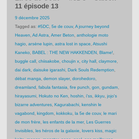
11 épisode 13
9 décembre 2025
Tagged as:
#5DC
,
5e de couv
,
A journey beyond
Heaven
,
Ad Astra
,
Amer Beton
,
anthologie moto
hagio
,
arsène lupin
,
astra lost in space
,
Atsushi
Kaneko
,
BABEL : THE NEW HAKKENDEN
,
Blame!
,
buggle call
,
chiisakobe
,
choujin x
,
city hall
,
claymore
,
dai dark
,
daisuke igarashi
,
Dark Souls Redemption
,
débat manga
,
demon slayer
,
dorohedoro
,
dreamland
,
fabula fantasia
,
fire punch
,
gon
,
gundam
,
hirayasumi
,
Hokuto no Ken
,
hoshin
,
i'ss
,
ikkyu
,
jojo's
bizarre adventures
,
Kagurabachi
,
kenshin le
vagabond
,
kingdom
,
kokkoku
,
la 5e de couv
,
le mari
de mon frère
,
les enfants de la mer
,
Les Guerres
Invisibles
,
les héros de la galaxie
,
lovers kiss
,
magic