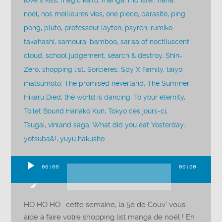
lovers kiss
,
magic kaito
,
manga
,
monster
,
nana
,
noel
,
nos meilleures vies
,
one piece
,
parasite
,
ping
pong
,
pluto
,
professeur layton
,
psyren
,
rumiko
takahashi
,
samourai bamboo
,
sarisa of noctiluscent
cloud
,
school judgement
,
search & destroy
,
Shin-
Zero
,
shopping list
,
Sorcières
,
Spy X Family
,
taiyo
matsumoto
,
The promised neverland
,
The Summer
Hikaru Died
,
the world is dancing
,
To your eternity
,
Toilet Bound Hanako Kun
,
Tokyo ces jours-ci
,
Tsugai
,
vinland saga
,
What did you eat Yesterday
,
yotsuba&!
,
yuyu hakusho
00:00
00:00
Lecteur
audio
HO HO HO : cette semaine, la 5e de Couv’ vous
aide à faire votre shopping list manga de noël ! Eh