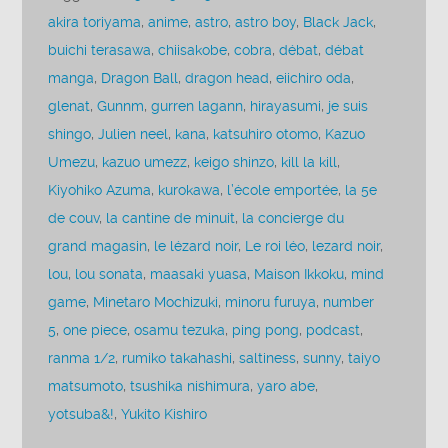
akira toriyama
,
anime
,
astro
,
astro boy
,
Black Jack
,
buichi terasawa
,
chiisakobe
,
cobra
,
débat
,
débat
manga
,
Dragon Ball
,
dragon head
,
eiichiro oda
,
glenat
,
Gunnm
,
gurren lagann
,
hirayasumi
,
je suis
shingo
,
Julien neel
,
kana
,
katsuhiro otomo
,
Kazuo
Umezu
,
kazuo umezz
,
keigo shinzo
,
kill la kill
,
Kiyohiko Azuma
,
kurokawa
,
l’école emportée
,
la 5e
de couv
,
la cantine de minuit
,
la concierge du
grand magasin
,
le lézard noir
,
Le roi léo
,
lezard noir
,
lou
,
lou sonata
,
maasaki yuasa
,
Maison Ikkoku
,
mind
game
,
Minetaro Mochizuki
,
minoru furuya
,
number
5
,
one piece
,
osamu tezuka
,
ping pong
,
podcast
,
ranma 1/2
,
rumiko takahashi
,
saltiness
,
sunny
,
taiyo
matsumoto
,
tsushika nishimura
,
yaro abe
,
yotsuba&!
,
Yukito Kishiro