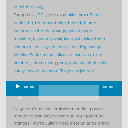
21 octobre 2025
Tagged as:
5DC
,
5e de couv
,
akira
,
Amer Beton
,
bablet
,
bd
,
bd franco-belge
,
berserk
,
blame
tsutomu nihei
,
débat manga
,
glenat
,
gogo
monsters
,
hayao miyazaki
,
kana
,
katsuhiro otomo
,
kentaro miura
,
la 5e de couv
,
Label 619
,
manga
,
Mathieu Bablet
,
miura
,
Miyazaki
,
nausicaa
,
nihei
,
number 5
,
otomo
,
ping pong
,
podcast
,
silent jenny
,
sunny
,
taiyo matsumoto
,
Tokyo ces jours-ci
00:00
00:00
Lecteur
audio
La 5e de Couv’ est l’émission n’en finit pas de
recevoir des invités de marque pour parler de
mangas ! Après Julien Neel, c’est un autre grand