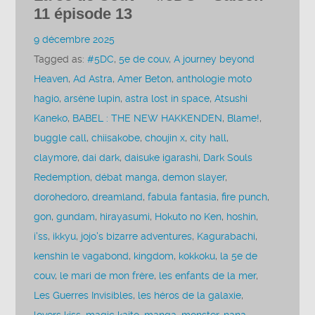
11 épisode 13
9 décembre 2025
Tagged as:
#5DC
,
5e de couv
,
A journey beyond
Heaven
,
Ad Astra
,
Amer Beton
,
anthologie moto
hagio
,
arsène lupin
,
astra lost in space
,
Atsushi
Kaneko
,
BABEL : THE NEW HAKKENDEN
,
Blame!
,
buggle call
,
chiisakobe
,
choujin x
,
city hall
,
claymore
,
dai dark
,
daisuke igarashi
,
Dark Souls
Redemption
,
débat manga
,
demon slayer
,
dorohedoro
,
dreamland
,
fabula fantasia
,
fire punch
,
gon
,
gundam
,
hirayasumi
,
Hokuto no Ken
,
hoshin
,
i'ss
,
ikkyu
,
jojo's bizarre adventures
,
Kagurabachi
,
kenshin le vagabond
,
kingdom
,
kokkoku
,
la 5e de
couv
,
le mari de mon frère
,
les enfants de la mer
,
Les Guerres Invisibles
,
les héros de la galaxie
,