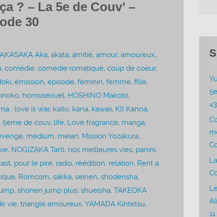
ça ? – La 5e de Couv’ –
sode 30
S
AKASAKA Aka
,
akata
,
amitié
,
amour
,
amoureux
,
n
,
comédie
,
comédie romatique
,
coup de coeur
,
Yu
doki
,
émission
,
episode
,
féminin
,
femme
,
fille
,
5e
inoko
,
homosexuel
,
HOSHINO Makoto
,
4
a : love is war
,
kaito
,
kana
,
kawaii
,
KII Kanna
,
C
a 5ème de couv
,
life
,
Love fragrance
,
manga
,
me
evenge
,
medium
,
meian
,
Mission Yozakura
,
Co
ve
,
NOGIZAKA Tarô
,
nos meilleures vies
,
panini
,
La
ast
,
pour le pire
,
radio
,
réédition
,
relation
,
Rent a
Co
ique
,
Romcom
,
sakka
,
seinen
,
shodensha
,
Le
jump
,
shonen jump plus
,
shueisha
,
TAKEOKA
Al
e vie
,
triangle amoureux
,
YAMADA Kintetsu
,
11