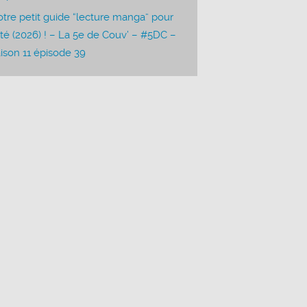
tre petit guide “lecture manga” pour
été (2026) ! – La 5e de Couv’ – #5DC –
ison 11 épisode 39