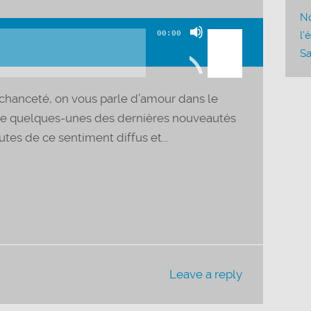
No
Utilisez
00:00
l’
les
Sa
flèches
haut/bas
chanceté, on vous parle d’amour dans le
pour
que quelques-unes des dernières nouveautés
augmenter
tes de ce sentiment diffus et...
ou
diminuer
le
volume.
Leave a reply