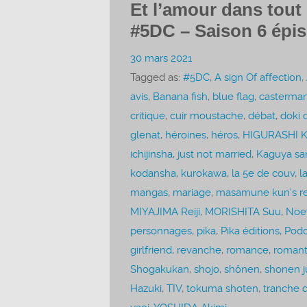
Et l’amour dans tout 
#5DC – Saison 6 épi
30 mars 2021
Tagged as:
#5DC
,
A sign Of affection
,
avis
,
Banana fish
,
blue flag
,
casterma
critique
,
cuir moustache
,
débat
,
doki 
glenat
,
héroines
,
héros
,
HIGURASHI K
ichijinsha
,
just not married
,
Kaguya sam
kodansha
,
kurokawa
,
la 5e de couv
,
l
mangas
,
mariage
,
masamune kun’s r
MIYAJIMA Reiji
,
MORISHITA Suu
,
Noe
personnages
,
pika
,
Pika éditions
,
Podc
girlfriend
,
revanche
,
romance
,
romant
Shogakukan
,
shojo
,
shônen
,
shonen 
Hazuki
,
TIV
,
tokuma shoten
,
tranche d