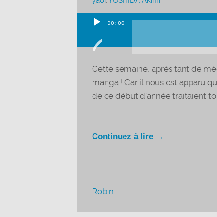
yaoi
,
YOSHIDA Akimi
00:00
Lecteur
audio
Cette semaine, après tant de mé
manga ! Car il nous est apparu 
de ce début d’année traitaient tou
Continuez à lire →
Robin