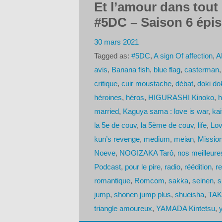
Et l’amour dans tout 
#5DC – Saison 6 épi
30 mars 2021
Tagged as:
#5DC
,
A sign Of affection
,
A
avis
,
Banana fish
,
blue flag
,
casterman
critique
,
cuir moustache
,
débat
,
doki do
héroines
,
héros
,
HIGURASHI Kinoko
,
h
married
,
Kaguya sama : love is war
,
kai
la 5e de couv
,
la 5ème de couv
,
life
,
Lov
kun’s revenge
,
medium
,
meian
,
Missio
Noeve
,
NOGIZAKA Tarô
,
nos meilleure
Podcast
,
pour le pire
,
radio
,
réédition
,
re
romantique
,
Romcom
,
sakka
,
seinen
,
s
jump
,
shonen jump plus
,
shueisha
,
TAK
triangle amoureux
,
YAMADA Kintetsu
,