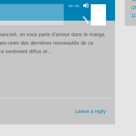
Utilisez
00:00
(2
les
11
flèches
haut/bas
hanceté, on vous parle d’amour dans le manga
pour
ques-unes des dernières nouveautés de ce
augmenter
e sentiment diffus et...
ou
diminuer
le
volume.
Leave a reply