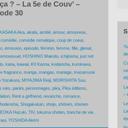
ça ? – La 5e de Couv’ –
sode 30
S
KASAKA Aka
,
akata
,
amitié
,
amour
,
amoureux
,
,
comédie
,
comédie romatique
,
coup de coeur
,
Yu
ki
,
émission
,
episode
,
féminin
,
femme
,
fille
,
glenat
,
de
omosexuel
,
HOSHINO Makoto
,
ichijinsha
,
just not
Co
to
,
kana
,
kawaii
,
KII Kanna
,
kodansha
,
kurokawa
,
ve
e fragrance
,
manga
,
mangas
,
mariage
,
masamune
#5
n Yozakura
,
MIYAJIMA Reiji
,
MORISHITA Suu
,
La
s vies
,
panini
,
personnages
,
pika
,
Pika éditions
,
– 
lation
,
Rent a girlfriend
,
revanche
,
romance
,
Le
hodensha
,
Shogakukan
,
shojo
,
shônen
,
shonen
La
EOKA Hazuki
,
TIV
,
tokuma shoten
,
tranche de vie
,
ép
yaoi
,
YOSHIDA Akimi
No