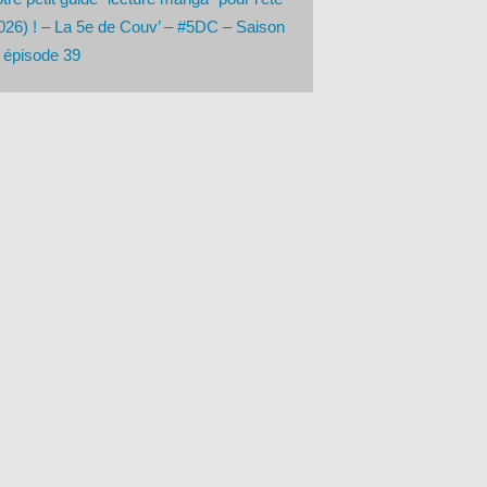
026) ! – La 5e de Couv’ – #5DC – Saison
 épisode 39