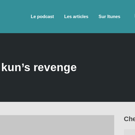
Le podcast
Les articles
Sur Itunes
kun’s revenge
Che