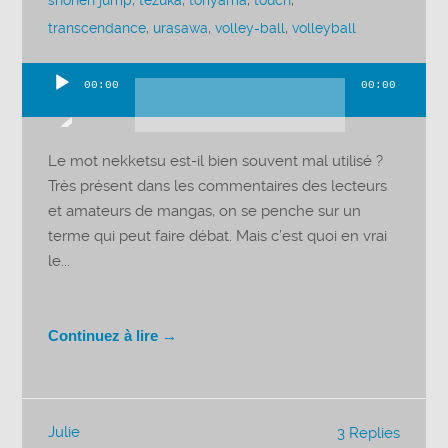
shonen jump
,
tezuka
,
toriyama
,
touch
,
transcendance
,
urasawa
,
volley-ball
,
volleyball
00:00
00:00
Lecteur
audio
Le mot nekketsu est-il bien souvent mal utilisé ?
Très présent dans les commentaires des lecteurs
et amateurs de mangas, on se penche sur un
terme qui peut faire débat. Mais c’est quoi en vrai
le...
Continuez à lire →
Julie
3 Replies