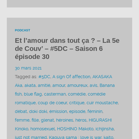
PODCAST
Et l’amour dans tout ça ? – La 5e
de Couv’ – #5DC – Saison 6
épisode 30
30 mars 2021
Tagged as:
#5DC
,
A sign Of affection
,
AKASAKA
Aka
,
akata
,
amitié
,
amour
,
amoureux
,
avis
,
Banana
fish
,
blue flag
,
casterman
,
comédie
,
comédie
romatique
,
coup de coeur
,
critique
,
cuir moustache
,
débat
,
doki doki
,
émission
,
episode
,
féminin
,
femme
,
fille
,
glenat
,
héroines
,
héros
,
HIGURASHI
Kinoko
,
homosexuel
,
HOSHINO Makoto
,
ichijinsha
,
just not married
,
Kaguya sama : love is war
,
kaito
,