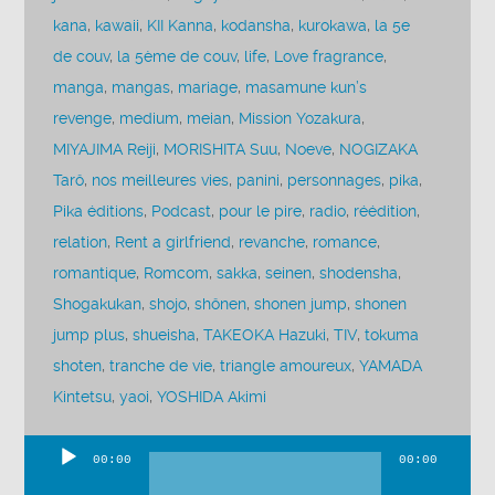
kana
,
kawaii
,
KII Kanna
,
kodansha
,
kurokawa
,
la 5e
de couv
,
la 5ème de couv
,
life
,
Love fragrance
,
manga
,
mangas
,
mariage
,
masamune kun’s
revenge
,
medium
,
meian
,
Mission Yozakura
,
MIYAJIMA Reiji
,
MORISHITA Suu
,
Noeve
,
NOGIZAKA
Tarô
,
nos meilleures vies
,
panini
,
personnages
,
pika
,
Pika éditions
,
Podcast
,
pour le pire
,
radio
,
réédition
,
relation
,
Rent a girlfriend
,
revanche
,
romance
,
romantique
,
Romcom
,
sakka
,
seinen
,
shodensha
,
Shogakukan
,
shojo
,
shônen
,
shonen jump
,
shonen
jump plus
,
shueisha
,
TAKEOKA Hazuki
,
TIV
,
tokuma
shoten
,
tranche de vie
,
triangle amoureux
,
YAMADA
Kintetsu
,
yaoi
,
YOSHIDA Akimi
00:00
00:00
Lecteur