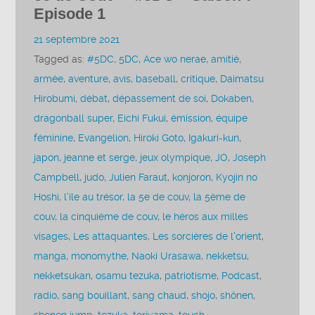
Episode 1
21 septembre 2021
Tagged as:
#5DC
,
5DC
,
Ace wo nerae
,
amitié
,
armée
,
aventure
,
avis
,
baseball
,
critique
,
Daimatsu
Hirobumi
,
débat
,
dépassement de soi
,
Dokaben
,
dragonball super
,
Eichi Fukui
,
émission
,
équipe
féminine
,
Evangelion
,
Hiroki Goto
,
Igakuri-kun
,
japon
,
jeanne et serge
,
jeux olympique
,
JO
,
Joseph
Campbell
,
judo
,
Julien Faraut
,
konjoron
,
Kyojin no
Hoshi
,
l’ile au trésor
,
la 5e de couv
,
la 5ème de
couv
,
la cinquième de couv
,
le héros aux milles
visages
,
Les attaquantes
,
Les sorcières de l'orient
,
manga
,
monomythe
,
Naoki Urasawa
,
nekketsu
,
nekketsukan
,
osamu tezuka
,
patriotisme
,
Podcast
,
radio
,
sang bouillant
,
sang chaud
,
shojo
,
shônen
,