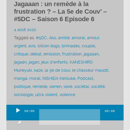
Jagaaan : un remède à la
frustration ? – La 5e de Couv’ –
#5DC – Saison 6 Episode 6
4 août 2020
Tagged as:
#5DC
,
Akû
,
amitié
,
amoral
,
amour
,
argent
,
avis
,
billion dogs
,
brimades
,
couple
,
critique
,
débat
,
émission
,
frustration
,
jagaaan
,
jagaan
,
jagan
,
jeux d'enfants
,
KANESHIRO
Muneyuki
,
kaze
,
la 5e de couv
,
le chasseur maudit
,
manga
,
moral
,
NISHIDA Kensuke
,
Podcast
,
politique
,
remède
,
seinen
,
sexe
,
sociétal
,
société
,
sociologie
,
ultra violent
,
violence
00:00
00:00
Lecteur
audio