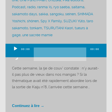
one
,
One Punch-Man
,
Onizuka
,
Pika éditions
,
Podcast
,
radio
,
ranma ½
,
ryo saeba
,
saitama
,
sakamoto days
,
sakka
,
sangoku
,
seinen
,
SHIMADA
Yoshichi
,
shônen
,
Spy X Family
,
SUZUKI Yûto
,
taro
sakamoto
,
tonkam
,
TSURUTANI Kaori
,
tueurs à
gage
,
une sacrée mamie
00:00
00:00
Lecteur
audio
Cette semaine, la 5e de couv’ constate : n’y aurait-
il pas plus de vieux dans nos mangas ? Si la
thématique avait été rapidement abordée lors de
la sortie de Kaiju n°8, l’arrivée cette semaine...
Continuez à lire →