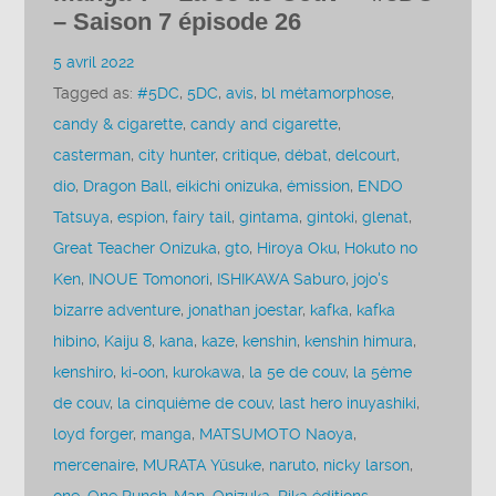
– Saison 7 épisode 26
5 avril 2022
Tagged as:
#5DC
,
5DC
,
avis
,
bl métamorphose
,
candy & cigarette
,
candy and cigarette
,
casterman
,
city hunter
,
critique
,
débat
,
delcourt
,
dio
,
Dragon Ball
,
eikichi onizuka
,
émission
,
ENDO
Tatsuya
,
espion
,
fairy tail
,
gintama
,
gintoki
,
glenat
,
Great Teacher Onizuka
,
gto
,
Hiroya Oku
,
Hokuto no
Ken
,
INOUE Tomonori
,
ISHIKAWA Saburo
,
jojo's
bizarre adventure
,
jonathan joestar
,
kafka
,
kafka
hibino
,
Kaiju 8
,
kana
,
kaze
,
kenshin
,
kenshin himura
,
kenshiro
,
ki-oon
,
kurokawa
,
la 5e de couv
,
la 5ème
de couv
,
la cinquième de couv
,
last hero inuyashiki
,
loyd forger
,
manga
,
MATSUMOTO Naoya
,
mercenaire
,
MURATA Yûsuke
,
naruto
,
nicky larson
,