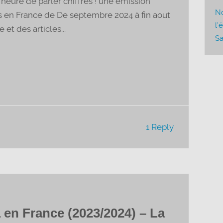
l’heure de parler chiffres ! une émission
pour
No
en France de De septembre 2024 à fin aout
augmenter
l’
t des articles...
ou
Sa
diminuer
le
volume.
1 Reply
en France (2023/2024) – La