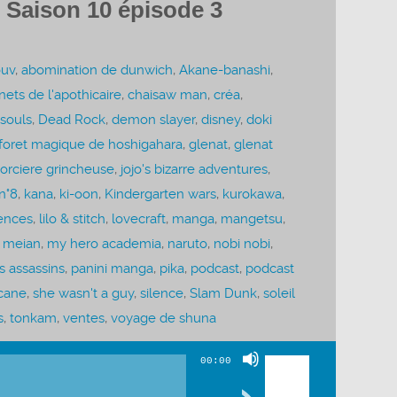
 Saison 10 épisode 3
ouv
,
abomination de dunwich
,
Akane-banashi
,
nets de l'apothicaire
,
chaisaw man
,
créa
,
 souls
,
Dead Rock
,
demon slayer
,
disney
,
doki
foret magique de hoshigahara
,
glenat
,
glenat
sorciere grincheuse
,
jojo's bizarre adventures
,
 n°8
,
kana
,
ki-oon
,
Kindergarten wars
,
kurokawa
,
cences
,
lilo & stitch
,
lovecraft
,
manga
,
mangetsu
,
,
meian
,
my hero academia
,
naruto
,
nobi nobi
,
s assassins
,
panini manga
,
pika
,
podcast
,
podcast
cane
,
she wasn't a guy
,
silence
,
Slam Dunk
,
soleil
s
,
tonkam
,
ventes
,
voyage de shuna
Utilisez
00:00
les