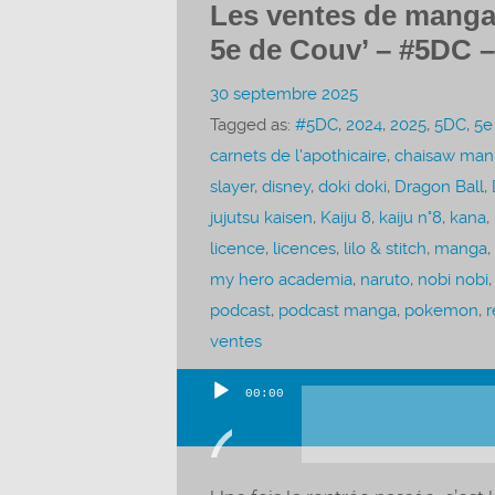
Les ventes de mangas
5e de Couv’ – #5DC –
30 septembre 2025
Tagged as:
#5DC
,
2024
,
2025
,
5DC
,
5e
carnets de l'apothicaire
,
chaisaw man
slayer
,
disney
,
doki doki
,
Dragon Ball
,
jujutsu kaisen
,
Kaiju 8
,
kaiju n°8
,
kana
,
licence
,
licences
,
lilo & stitch
,
manga
,
my hero academia
,
naruto
,
nobi nobi
podcast
,
podcast manga
,
pokemon
,
r
ventes
00:00
Lecteur
audio