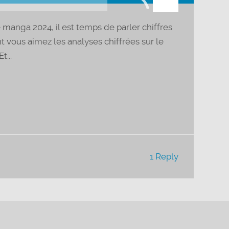
flèches
haut/bas
manga 2024, il est temps de parler chiffres
pour
nt vous aimez les analyses chiffrées sur le
augmenter
...
ou
diminuer
le
volume.
1 Reply