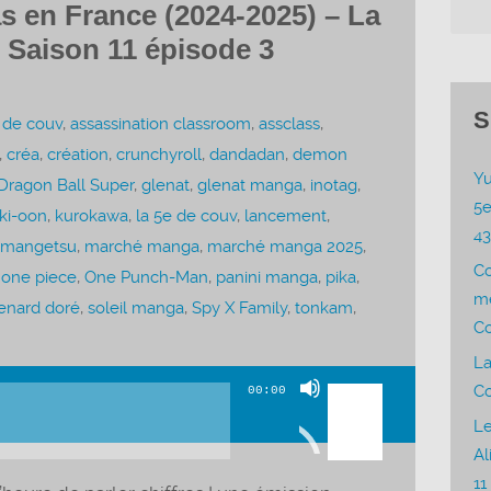
 en France (2024-2025) – La
 Saison 11 épisode 3
S
 de couv
,
assassination classroom
,
assclass
,
,
créa
,
création
,
crunchyroll
,
dandadan
,
demon
Yu
Dragon Ball Super
,
glenat
,
glenat manga
,
inotag
,
5e
ki-oon
,
kurokawa
,
la 5e de couv
,
lancement
,
4
mangetsu
,
marché manga
,
marché manga 2025
,
C
,
one piece
,
One Punch-Man
,
panini manga
,
pika
,
me
enard doré
,
soleil manga
,
Spy X Family
,
tonkam
,
Co
La
Utilisez
Co
00:00
les
Le
flèches
Al
haut/bas
11