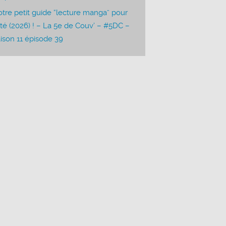
tre petit guide “lecture manga” pour
été (2026) ! – La 5e de Couv’ – #5DC –
ison 11 épisode 39