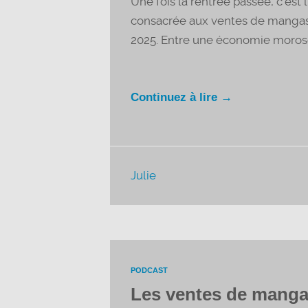
Une fois la rentrée passée, c’est 
consacrée aux ventes de mangas 
2025. Entre une économie morose e
Continuez à lire →
Julie
PODCAST
Les ventes de manga 