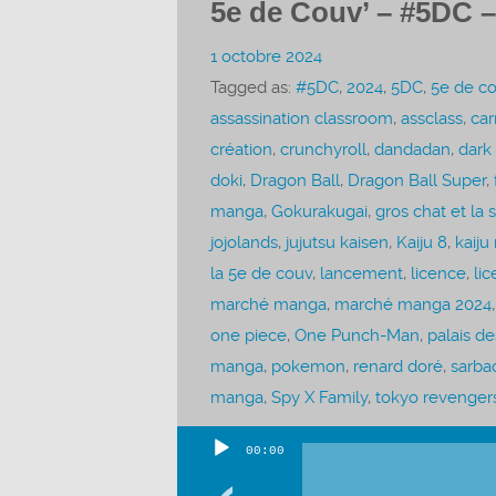
5e de Couv’ – #5DC –
1 octobre 2024
Tagged as:
#5DC
,
2024
,
5DC
,
5e de c
assassination classroom
,
assclass
,
car
création
,
crunchyroll
,
dandadan
,
dark
doki
,
Dragon Ball
,
Dragon Ball Super
,
manga
,
Gokurakugai
,
gros chat et la 
jojolands
,
jujutsu kaisen
,
Kaiju 8
,
kaiju
la 5e de couv
,
lancement
,
licence
,
li
marché manga
,
marché manga 2024
one piece
,
One Punch-Man
,
palais de
manga
,
pokemon
,
renard doré
,
sarba
manga
,
Spy X Family
,
tokyo revenger
00:00
Lecteur