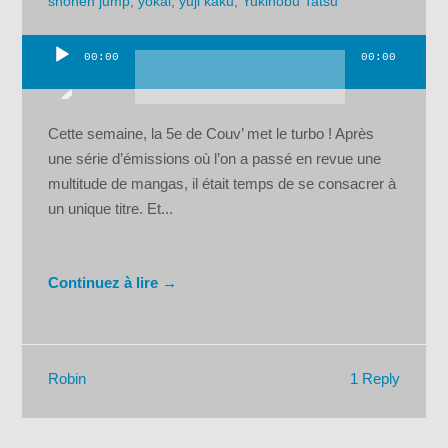
shonen jump
,
yokai
,
yuji kaku
,
Yukinobu Tatsu
00:00
00:00
Lecteur
audio
Cette semaine, la 5e de Couv’ met le turbo ! Après
une série d’émissions où l’on a passé en revue une
multitude de mangas, il était temps de se consacrer à
un unique titre. Et...
Continuez à lire →
1 Reply
Robin