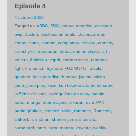
Episode 4
4 octobre 2022
Tagged as:
#5DC
,
5DC
,
amour
,
anarchie
,
assistant
,
avis
,
Baston
,
blockbuster
,
boule
,
chainsaw man
,
chaos
,
clone
,
combat
,
complonou
,
critique
,
crunchy
,
crunchyroll
,
dandadan
,
débat
,
demon slayer
,
E.T.
,
éditeur
,
émission
,
esprit
,
extraterrestre
,
fantome
,
fight
,
fire punch
,
fujimoto
,
FUJIMOTO Tatsuki
,
gundam
,
hells paradise
,
humour
,
jujutsu kaisen
,
jump
,
jump plus
,
kaze
,
ken takakura
,
la 5e de couv
,
la 5ème de couv
,
la cinquième de couv
,
mamie
turbo
,
manga
,
momo ayase
,
okarun
,
ovni
,
PANI
,
partie génitale
,
podcast
,
radio
,
romance
,
Romcom
,
shihei Lin
,
shônen
,
shonen jump
,
shueisha
,
surnaturel
,
tanto
,
turbo manga
,
voyante
,
weekly