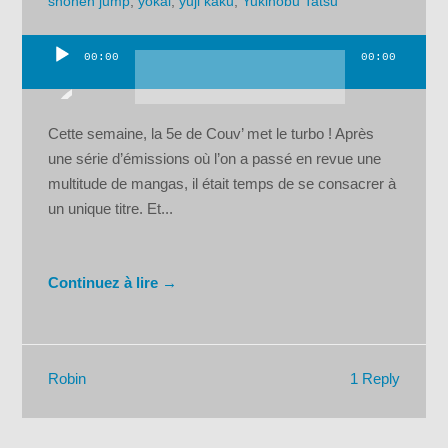
shonen jump
,
yokai
,
yuji kaku
,
Yukinobu Tatsu
00:00
00:00
Lecteur
audio
Cette semaine, la 5e de Couv’ met le turbo ! Après
une série d’émissions où l’on a passé en revue une
multitude de mangas, il était temps de se consacrer à
un unique titre. Et...
Continuez à lire →
1 Reply
Robin