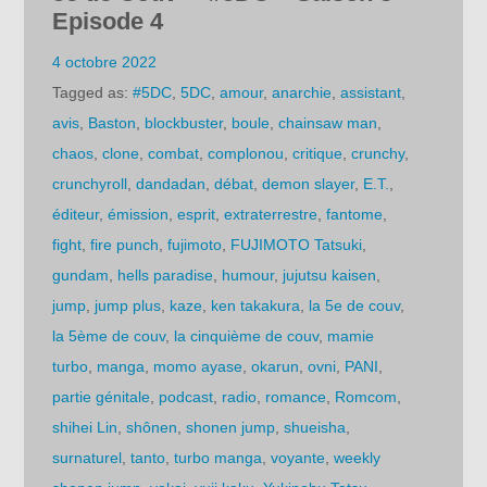
Episode 4
4 octobre 2022
Tagged as:
#5DC
,
5DC
,
amour
,
anarchie
,
assistant
,
avis
,
Baston
,
blockbuster
,
boule
,
chainsaw man
,
chaos
,
clone
,
combat
,
complonou
,
critique
,
crunchy
,
crunchyroll
,
dandadan
,
débat
,
demon slayer
,
E.T.
,
éditeur
,
émission
,
esprit
,
extraterrestre
,
fantome
,
fight
,
fire punch
,
fujimoto
,
FUJIMOTO Tatsuki
,
gundam
,
hells paradise
,
humour
,
jujutsu kaisen
,
jump
,
jump plus
,
kaze
,
ken takakura
,
la 5e de couv
,
la 5ème de couv
,
la cinquième de couv
,
mamie
turbo
,
manga
,
momo ayase
,
okarun
,
ovni
,
PANI
,
partie génitale
,
podcast
,
radio
,
romance
,
Romcom
,
shihei Lin
,
shônen
,
shonen jump
,
shueisha
,
surnaturel
,
tanto
,
turbo manga
,
voyante
,
weekly