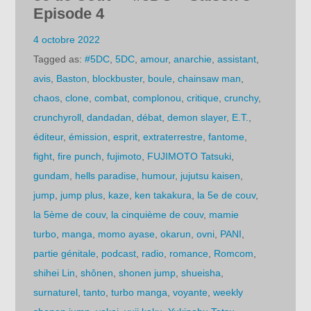
Episode 4
4 octobre 2022
Tagged as:
#5DC
,
5DC
,
amour
,
anarchie
,
assistant
,
avis
,
Baston
,
blockbuster
,
boule
,
chainsaw man
,
chaos
,
clone
,
combat
,
complonou
,
critique
,
crunchy
,
crunchyroll
,
dandadan
,
débat
,
demon slayer
,
E.T.
,
éditeur
,
émission
,
esprit
,
extraterrestre
,
fantome
,
fight
,
fire punch
,
fujimoto
,
FUJIMOTO Tatsuki
,
gundam
,
hells paradise
,
humour
,
jujutsu kaisen
,
jump
,
jump plus
,
kaze
,
ken takakura
,
la 5e de couv
,
la 5ème de couv
,
la cinquième de couv
,
mamie
turbo
,
manga
,
momo ayase
,
okarun
,
ovni
,
PANI
,
partie génitale
,
podcast
,
radio
,
romance
,
Romcom
,
shihei Lin
,
shônen
,
shonen jump
,
shueisha
,
surnaturel
,
tanto
,
turbo manga
,
voyante
,
weekly