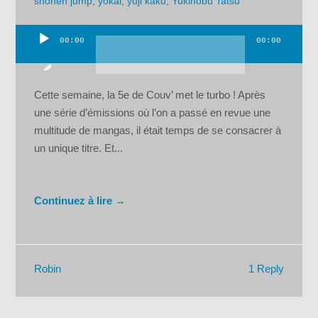
shonen jump
,
yokai
,
yuji kaku
,
Yukinobu Tatsu
00:00
00:00
Lecteur
audio
Cette semaine, la 5e de Couv’ met le turbo ! Après
une série d’émissions où l’on a passé en revue une
multitude de mangas, il était temps de se consacrer à
un unique titre. Et...
Continuez à lire →
1 Reply
Robin