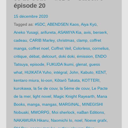
épisode 20
15 décembre 2020
Tagged as:
#5DC
,
ABENDSEN Kaos
,
Aiya Kyū
,
Aneko Yusagi
,
arifureta
,
ASAMIYA Kia
,
avis
,
berserk
,
cadeau
,
CARIB Marley
,
christmas
,
clamp
,
coffret
manga
,
coffret noel
,
Coffret Veil
,
Colorless
,
cornelius
,
critique
,
débat
,
delcourt
,
doki doki
,
émission
,
ENDO
Tatsuya
,
episode
,
FUKUDA Ikumi
,
glenat
,
guess
what
,
HIJIKATA Yuho
,
intégral
,
John
,
Kabuto
,
KENT
,
kentaro miura
,
ki-oon
,
Kôtarô Takata
,
KOTTERI
,
kurokawa
,
la 5e de couv
,
la 5ème de couv
,
Le Pacte
de la mer
,
light novel
,
Magic Knight Rayearth
,
Mana
Books
,
manga
,
mangas
,
MARGINAL
,
MINEGISHI
Nobuaki
,
MMORPG
,
Moi sherlock
,
naBan Editions
,
NAKAMURA Hikaru
,
Naomichi Io
,
noel
,
Noeve grafx
,