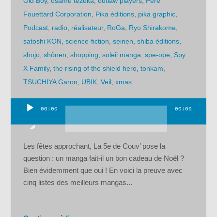
Old Boy
,
osamu tezuka
,
outlaw players
,
Père
Fouettard Corporation
,
Pika éditions
,
pika graphic
,
Podcast
,
radio
,
réalisateur
,
RoGa
,
Ryo Shirakome
,
satoshi KON
,
science-fiction
,
seinen
,
shiba éditions
,
shojo
,
shônen
,
shopping
,
soleil manga
,
spe-ope
,
Spy
X Family
,
the rising of the shield hero
,
tonkam
,
TSUCHIYA Garon
,
UBIK
,
Veil
,
xmas
00:00
00:00
Lecteur
audio
Les fêtes approchant, La 5e de Couv’ pose la
question : un manga fait-il un bon cadeau de Noël ?
Bien évidemment que oui ! En voici la preuve avec
cinq listes des meilleurs mangas...