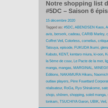
Notre shopping list d
#5DC – Saison 6 épi
15 décembre 2020
Tagged as:
#5DC
,
ABENDSEN Kaos
,
A
avis
,
berserk
,
cadeau
,
CARIB Marley
,
c
Coffret Veil
,
Colorless
,
cornelius
,
critiqu
Tatsuya
,
episode
,
FUKUDA Ikumi
,
glen
Kabuto
,
KENT
,
kentaro miura
,
ki-oon
,
K
la 5ème de couv
,
Le Pacte de la mer
,
li
manga
,
mangas
,
MARGINAL
,
MINEGIS
Editions
,
NAKAMURA Hikaru
,
Naomichi
outlaw players
,
Père Fouettard Corpora
réalisateur
,
RoGa
,
Ryo Shirakome
,
sat
shojo
,
shônen
,
shopping
,
soleil manga
,
tonkam
,
TSUCHIYA Garon
,
UBIK
,
Veil
,