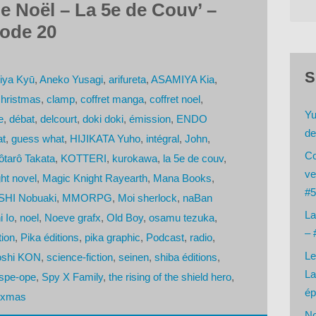
e Noël – La 5e de Couv’ –
sode 20
S
iya Kyū
,
Aneko Yusagi
,
arifureta
,
ASAMIYA Kia
,
hristmas
,
clamp
,
coffret manga
,
coffret noel
,
Yu
e
,
débat
,
delcourt
,
doki doki
,
émission
,
ENDO
de
at
,
guess what
,
HIJIKATA Yuho
,
intégral
,
John
,
Co
ôtarô Takata
,
KOTTERI
,
kurokawa
,
la 5e de couv
,
ve
ght novel
,
Magic Knight Rayearth
,
Mana Books
,
#5
HI Nobuaki
,
MMORPG
,
Moi sherlock
,
naBan
La
 Io
,
noel
,
Noeve grafx
,
Old Boy
,
osamu tezuka
,
– 
tion
,
Pika éditions
,
pika graphic
,
Podcast
,
radio
,
Le
oshi KON
,
science-fiction
,
seinen
,
shiba éditions
,
La
spe-ope
,
Spy X Family
,
the rising of the shield hero
,
ép
xmas
No