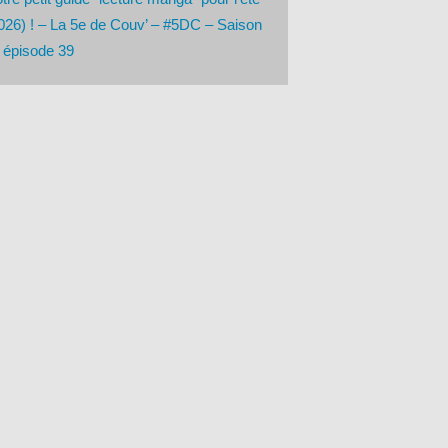
026) ! – La 5e de Couv’ – #5DC – Saison
 épisode 39