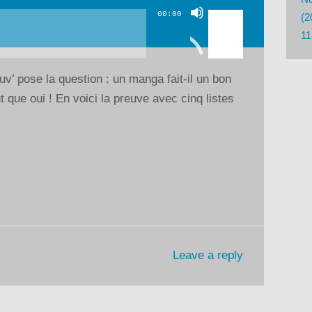
Utilisez
00:00
(2
les
11
flèches
haut/bas
v’ pose la question : un manga fait-il un bon
pour
que oui ! En voici la preuve avec cinq listes
augmenter
ou
diminuer
le
volume.
Leave a reply