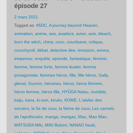
épisode 27
2 mars 2021
Tagged as:
#5DC
,
A journey beyond Heaven
,
animation
,
anime
,
asa
,
asadora
,
avion
,
avis
,
bleach
,
burn the witch
,
chine
,
coco
,
courtisane
,
critique
,
crunchyroll
,
débat
,
detective dee
,
émission
,
emma
,
empereur
,
enquête
,
episode
,
fantastique
,
féminin
,
femme
,
femme forte
,
femme leader
,
femme
protagoniste
,
femmes héros
,
fille
,
fille héros
,
Gally
,
glenat
,
Gunnm
,
héroines
,
héros
,
héros féminin
,
héros femme
,
héros fille
,
HYÛGA Natsu
,
invisible
,
kaiju
,
kana
,
ki-oon
,
kiruko
,
KOME
,
L'atelier des
sorciers
,
la 5e de couv
,
la 5ème de couv
,
Les carnets
de l’apothicaire
,
manga
,
mangas
,
Mao
,
Mao Mao
,
MATSUDA Miki
,
MIKI Bukimi
,
NANAO Itsuki
,