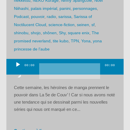
nekketsu
,
NEKO Kurage
,
Ninny Spangcole
,
Noel
Niihashi
,
palais impérial
,
panini
,
personnages
,
Podcast
,
pouvoir
,
radio
,
sarissa
,
Sarissa of
Noctilucent Cloud
,
science-fiction
,
seinen
,
sf
,
shinobu
,
shojo
,
shônen
,
Shy
,
square enix
,
The
promised neverland
,
tite kubo
,
TPN
,
Yona
,
yona
princesse de l’aube
00:00
00:00
Lecteur
audio
Cette semaine, les héroïnes de manga prennent le
pouvoir dans La 5e de Couv’ ! Car si nous avons noté
une tendance qui se dessinait parmi les nouvelles
séries qui nous ont marqué en ce...