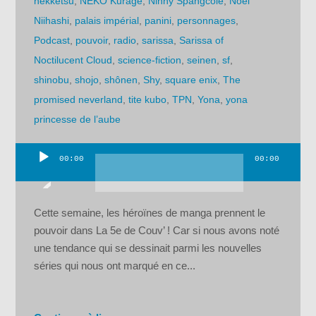
nekketsu
,
NEKO Kurage
,
Ninny Spangcole
,
Noel
Niihashi
,
palais impérial
,
panini
,
personnages
,
Podcast
,
pouvoir
,
radio
,
sarissa
,
Sarissa of
Noctilucent Cloud
,
science-fiction
,
seinen
,
sf
,
shinobu
,
shojo
,
shônen
,
Shy
,
square enix
,
The
promised neverland
,
tite kubo
,
TPN
,
Yona
,
yona
princesse de l’aube
00:00
00:00
Lecteur
audio
Cette semaine, les héroïnes de manga prennent le
pouvoir dans La 5e de Couv’ ! Car si nous avons noté
une tendance qui se dessinait parmi les nouvelles
séries qui nous ont marqué en ce...