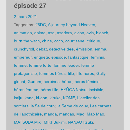
épisode 27
2 mars 2021
Tagged as:
#5DC
,
A journey beyond Heaven
,
animation
,
anime
,
asa
,
asadora
,
avion
,
avis
,
bleach
,
burn the witch
,
chine
,
coco
,
courtisane
,
critique
,
crunchyroll
,
débat
,
detective dee
,
émission
,
emma
,
empereur
,
enquête
,
episode
,
fantastique
,
féminin
,
femme
,
femme forte
,
femme leader
,
femme
protagoniste
,
femmes héros
,
fille
,
fille héros
,
Gally
,
glenat
,
Gunnm
,
héroines
,
héros
,
héros féminin
,
héros femme
,
héros fille
,
HYÛGA Natsu
,
invisible
,
kaiju
,
kana
,
ki-oon
,
kiruko
,
KOME
,
L'atelier des
sorciers
,
la 5e de couv
,
la 5ème de couv
,
Les carnets
de l’apothicaire
,
manga
,
mangas
,
Mao
,
Mao Mao
,
MATSUDA Miki
,
MIKI Bukimi
,
NANAO Itsuki
,