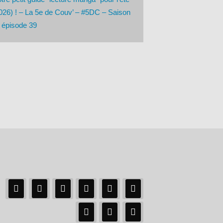
026) ! – La 5e de Couv’ – #5DC – Saison
 épisode 39