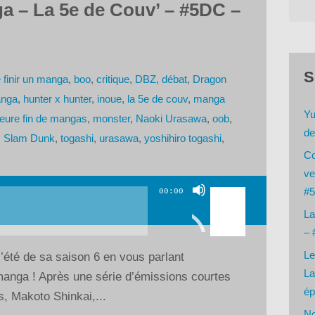
ga – La 5e de Couv’ – #5DC –
S
e finir un manga
,
boo
,
critique
,
DBZ
,
débat
,
Dragon
anga
,
hunter x hunter
,
inoue
,
la 5e de couv
,
manga
Yu
leure fin de mangas
,
monster
,
Naoki Urasawa
,
oob
,
de
,
Slam Dunk
,
togashi
,
urasawa
,
yoshihiro togashi
,
Co
ve
Utilisez
#5
00:00
les
La
flèches
– 
haut/bas
Le
’été de sa saison 6 en vous parlant
pour
La
 manga ! Après une série d’émissions courtes
augmenter
ép
s, Makoto Shinkai,...
ou
No