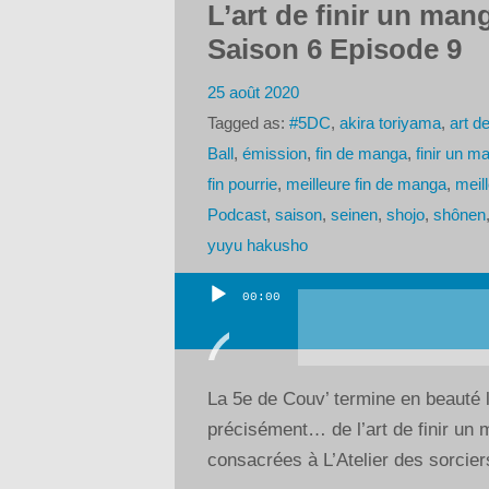
L’art de finir un man
Saison 6 Episode 9
25 août 2020
Tagged as:
#5DC
,
akira toriyama
,
art d
Ball
,
émission
,
fin de manga
,
finir un m
fin pourrie
,
meilleure fin de manga
,
meil
Podcast
,
saison
,
seinen
,
shojo
,
shônen
yuyu hakusho
00:00
Lecteur
audio
La 5e de Couv’ termine en beauté l
précisément… de l’art de finir un
consacrées à L’Atelier des sorcier