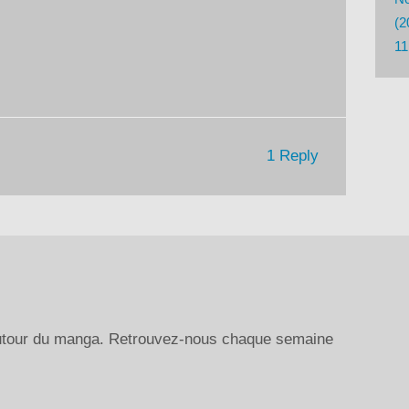
diminuer
(2
le
11
volume.
1 Reply
autour du manga. Retrouvez-nous chaque semaine