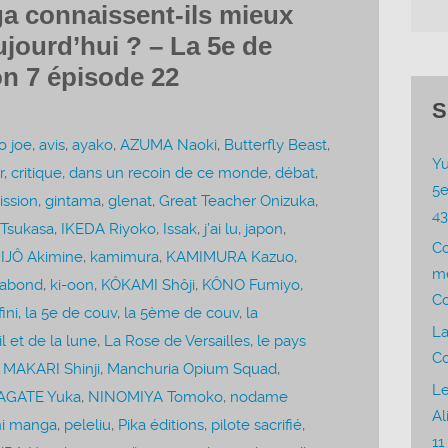
a connaissent-ils mieux
ujourd’hui ? – La 5e de
n 7 épisode 22
S
o joe
,
avis
,
ayako
,
AZUMA Naoki
,
Butterfly Beast
,
Yu
r
,
critique
,
dans un recoin de ce monde
,
débat
,
5e
ssion
,
gintama
,
glenat
,
Great Teacher Onizuka
,
4
Tsukasa
,
IKEDA Riyoko
,
Issak
,
j’ai lu
,
japon
,
C
IJÔ Akimine
,
kamimura
,
KAMIMURA Kazuo
,
me
gabond
,
ki-oon
,
KÔKAMI Shôji
,
KÔNO Fumiyo
,
Co
fini
,
la 5e de couv
,
la 5ème de couv
,
la
La
l et de la lune
,
La Rose de Versailles
,
le pays
Co
,
MAKARI Shinji
,
Manchuria Opium Squad
,
Le
AGATE Yuka
,
NINOMIYA Tomoko
,
nodame
Al
ni manga
,
peleliu
,
Pika éditions
,
pilote sacrifié
,
11