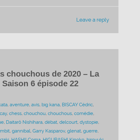
Leave a reply
s chouchous de 2020 – La
 Saison 6 épisode 22
kata
,
aventure
,
avis
,
big kana
,
BISCAY Cédric
,
scay
,
chess
,
chouchou
,
chouchous
,
comédie
,
ue
,
Daitarô Nishihara
,
débat
,
delcourt
,
dystopie
,
mbit
,
gannibal
,
Garry Kasparov
,
glenat
,
guerre
,
zaki
,
HASHII Coma
,
HIGURASHI Kinoko
,
hiroyuki