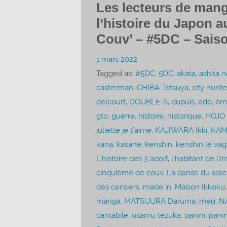
Les lecteurs de mang
l’histoire du Japon a
Couv’ – #5DC – Saiso
1 mars 2022
Tagged as:
#5DC
,
5DC
,
akata
,
ashita n
casterman
,
CHIBA Tetsuya
,
city hunte
delcourt
,
DOUBLE-S
,
dupuis
,
edo
,
émi
gto
,
guerre
,
histoire
,
historique
,
HOJO 
juliette je t’aime
,
KAJIWARA Ikki
,
KAM
kana
,
kasane
,
kenshin
,
kenshin le va
L'histoire des 3 adolf
,
l’habitant de l’in
cinquième de couv
,
La danse du solei
des cerisiers
,
made in
,
Maison Ikkoku
manga
,
MATSUURA Daruma
,
meiji
,
N
cantabile
,
osamu tezuka
,
panini
,
pani