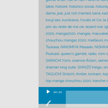
takei
,
histoire
,
historico-social
,
histori
dame
,
joie
,
just not married
,
kana
,
kaz
kouji seo
,
kurokawa
,
l'oxalis et l'or
,
la 
prix du reste de ma vie
,
lezard noir
,
lg
2020
,
manga2020
,
mangas
,
mauvaise
chouchou mangas 2020
,
meilleurs m
Tsukasa
,
NINOMIYA Masaaki
,
NISHIHA
Podcast
,
queen's gambit
,
radio
,
rom-
SARACHI Yomi
,
science-fiction
,
seine
shaman king suite
,
SHINZÔ Keigo
,
sh
TAGUCHI Shôichi
,
thriller
,
tonkam
,
to
top manga chouchou 2020
,
tranche d
00:00
Lecteur
audio