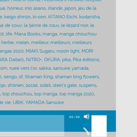
que
,
horreur
,
inio asano
,
irlande
,
japon
,
jeu de la
e
,
keigo shinzo
,
ki-oon
,
KITANO Eiichi
,
kodansha
,
5e de couv
,
la 5ème de couv
,
le lézard noir
,
le
bt
,
life
,
Mana Books
,
manga
,
manga chouchou
 herbe
,
meian
,
meilleur
,
meilleurs
,
meilleurs
angas 2020
,
MIAKI Sugaru
,
moon light
,
MORI
RA Daitarô
,
NITRO+
,
OKURA
,
pika
,
Pika éditions
,
com
,
ruee vers l'or
,
sakka
,
sansuke yamada
,
n
,
sengo
,
sf
,
Shaman King
,
shaman king flowers
,
ojo
,
shônen
,
social
,
soleil
,
stein's gate
,
suspens
,
p
,
top chouchou
,
top manga
,
top manga 2020
,
e vie
,
UBIK
,
YAMADA Sansuke
Utilisez
00:00
les
flèches