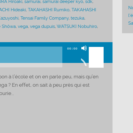
RA Hiroaki
,
samuraï
,
samurai deeper kyo
,
sdk
,
No
CHI Hideaki
,
TAKAHASHI Rumiko
,
TAKAHASHI
l’
azuyoshi
,
Tensai Family Company
,
tezuka
,
Sa
e Shôwa
,
vega
,
vega dupuis
,
WATSUKI Nobuhiro
,
Utilisez
00:00
les
flèches
haut/bas
pon à l’école et on en parle peu, mais qu’en
pour
a ? En effet, on sait à peu près qui est
augmenter
rie...
ou
diminuer
le
volume.