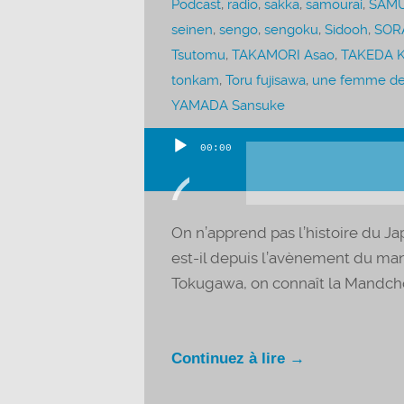
Podcast
,
radio
,
sakka
,
samourai
,
SAMU
seinen
,
sengo
,
sengoku
,
Sidooh
,
SORA
Tsutomu
,
TAKAMORI Asao
,
TAKEDA K
tonkam
,
Toru fujisawa
,
une femme d
YAMADA Sansuke
00:00
Lecteur
audio
On n’apprend pas l’histoire du Ja
est-il depuis l’avènement du mang
Tokugawa, on connaît la Mandchou
Continuez à lire →