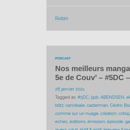
Robin
PODCAST
Nos meilleurs manga
5e de Couv’ – #5DC –
26 janvier 2021
Tagged as:
#5DC
,
5pb
,
ABENDSEN
,
a
blitz
,
cannibale
,
casterman
,
Cédric Bi
comme sur un nuage
,
création
,
critiq
echec
,
éditions
,
émission
,
episode
,
ga
guess what
,
Half & Half
,
Harumo Sana