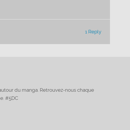
volume.
1 Reply
t autour du manga. Retrouvez-nous chaque
te. #5DC