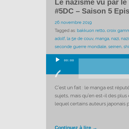
Le nazisme vu par le
#5DC – Saison 5 Epi
26 novembre 2019
Tagged as:
bakkuon retto
,
croix gam
adolf
,
la 5e de couv
,
manga
,
nazi
,
naz
seconde guerre mondiale
,
seinen
,
sh
00:00
Lecteur
audio
C’est un fait : le manga est réput
sujets, mais qu’en est-il des pl
lequel certains auteurs japonais p
Continuez à lire →