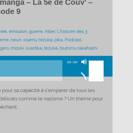
 manga – La 5e de Couv’ –
sode 9
mée
,
émission
,
guerre
,
hitler
,
L'histoire des 3
isme
,
neun
,
osamu tezuka
,
pika
,
Podcast
,
igeru mizuki
,
svastika
,
tezuka
,
tsutomu takahashi
Utilisez
00:00
les
flèches
haut/bas
é pour sa capacité à s’emparer de tous les
pour
us délicats comme le nazisme ? Un thème pour
augmenter
êchent...
ou
diminuer
le