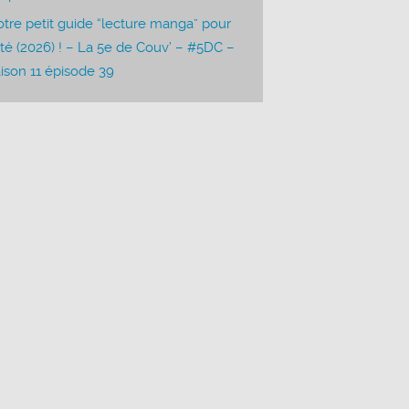
tre petit guide “lecture manga” pour
été (2026) ! – La 5e de Couv’ – #5DC –
ison 11 épisode 39