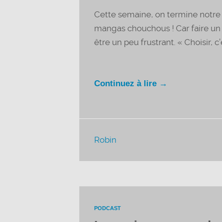
Cette semaine, on termine notre 
mangas chouchous ! Car faire un t
être un peu frustrant. « Choisir, c’
Continuez à lire →
Robin
PODCAST