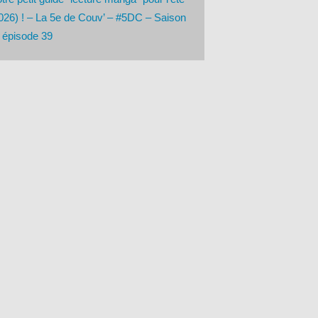
026) ! – La 5e de Couv’ – #5DC – Saison
 épisode 39