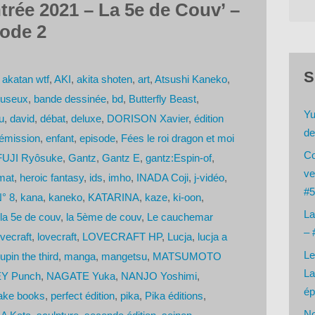
trée 2021 – La 5e de Couv’ –
sode 2
S
,
akatan wtf
,
AKI
,
akita shoten
,
art
,
Atsushi Kaneko
,
ouseux
,
bande dessinée
,
bd
,
Butterfly Beast
,
Yu
u
,
david
,
débat
,
deluxe
,
DORISON Xavier
,
édition
de
émission
,
enfant
,
episode
,
Fées le roi dragon et moi
Co
FUJI Ryôsuke
,
Gantz
,
Gantz E
,
gantz:Espin-of
,
ve
mat
,
heroic fantasy
,
ids
,
imho
,
INADA Coji
,
j-vidéo
,
#5
N° 8
,
kana
,
kaneko
,
KATARINA
,
kaze
,
ki-oon
,
La
la 5e de couv
,
la 5ème de couv
,
Le cauchemar
– 
vecraft
,
lovecraft
,
LOVECRAFT HP
,
Lucja
,
lucja a
Le
upin the third
,
manga
,
mangetsu
,
MATSUMOTO
La
Y Punch
,
NAGATE Yuka
,
NANJO Yoshimi
,
ép
ke books
,
perfect édition
,
pika
,
Pika éditions
,
No