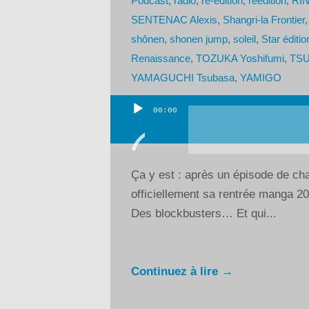
Podcast
,
radio
,
ré-édition
,
réédition
,
RIN
SENTENAC Alexis
,
Shangri-la Frontier
shônen
,
shonen jump
,
soleil
,
Star éditio
Renaissance
,
TOZUKA Yoshifumi
,
TSU
YAMAGUCHI Tsubasa
,
YAMIGO
00:00
Lecteur
audio
Ça y est : après un épisode de chau
officiellement sa rentrée manga 2
Des blockbusters… Et qui...
Continuez à lire →