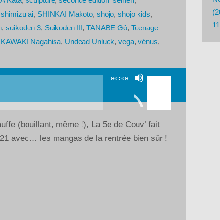
A Kata
,
sculpture
,
seconde édition
,
seinen
,
(2
,
shimizu ai
,
SHINKAI Makoto
,
shojo
,
shojo kids
,
11
n
,
suikoden 3
,
Suikoden III
,
TANABE Gô
,
Teenage
KAWAKI Nagahisa
,
Undead Unluck
,
vega
,
vénus
,
Utilisez
00:00
les
flèches
haut/bas
ffe (bouillant, même !), La 5e de Couv’ fait
pour
021 avec… les mangas de la rentrée bien sûr !
augmenter
ou
diminuer
le
volume.