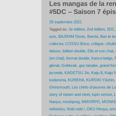
Les mangas de la ren
#5DC – Saison 7 épi
28 septembre 2021
Tagged as:
2e édition
,
2nd édition
,
5DC
avis
,
BAJRAM Denis
,
Bambi
,
Ban le b
collector
,
COSSU Brice
,
critique
,
cthulh
deluxe
,
édition double
,
Elle et son chat
,
(en chat)
,
format double
,
franco-belge
,
glenat
,
Goldorak
,
gou tanabe
,
grand for
joconde
,
KAGETSU Jin
,
Kaiju 8
,
Kaiju 
kodansha
,
KUREHA
,
KUROKI Yûshin
,
d'innsmouth
,
Les chefs-d’œuvres de Lo
story of steam and steel
,
lupin sensei
,
L
Naoya
,
meuhporg
,
MMORPG
,
MONKE
nekketsu
,
Nobi nobi !
,
OKU Hiroya
,
oma