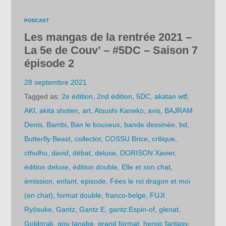
PODCAST
Les mangas de la rentrée 2021 –
La 5e de Couv’ – #5DC – Saison 7
épisode 2
28 septembre 2021
Tagged as:
2e édition
,
2nd édition
,
5DC
,
akatan wtf
,
AKI
,
akita shoten
,
art
,
Atsushi Kaneko
,
avis
,
BAJRAM
Denis
,
Bambi
,
Ban le bouseux
,
bande dessinée
,
bd
,
Butterfly Beast
,
collector
,
COSSU Brice
,
critique
,
cthulhu
,
david
,
débat
,
deluxe
,
DORISON Xavier
,
édition deluxe
,
édition double
,
Elle et son chat
,
émission
,
enfant
,
episode
,
Fées le roi dragon et moi
(en chat)
,
format double
,
franco-belge
,
FUJI
Ryôsuke
,
Gantz
,
Gantz E
,
gantz:Espin-of
,
glenat
,
Goldorak
,
gou tanabe
,
grand format
,
heroic fantasy
,