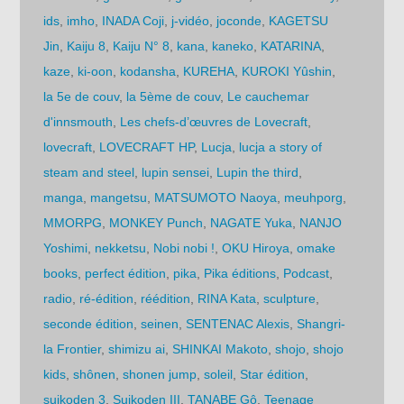
ids
,
imho
,
INADA Coji
,
j-vidéo
,
joconde
,
KAGETSU
Jin
,
Kaiju 8
,
Kaiju N° 8
,
kana
,
kaneko
,
KATARINA
,
kaze
,
ki-oon
,
kodansha
,
KUREHA
,
KUROKI Yûshin
,
la 5e de couv
,
la 5ème de couv
,
Le cauchemar
d'innsmouth
,
Les chefs-d’œuvres de Lovecraft
,
lovecraft
,
LOVECRAFT HP
,
Lucja
,
lucja a story of
steam and steel
,
lupin sensei
,
Lupin the third
,
manga
,
mangetsu
,
MATSUMOTO Naoya
,
meuhporg
,
MMORPG
,
MONKEY Punch
,
NAGATE Yuka
,
NANJO
Yoshimi
,
nekketsu
,
Nobi nobi !
,
OKU Hiroya
,
omake
books
,
perfect édition
,
pika
,
Pika éditions
,
Podcast
,
radio
,
ré-édition
,
réédition
,
RINA Kata
,
sculpture
,
seconde édition
,
seinen
,
SENTENAC Alexis
,
Shangri-
la Frontier
,
shimizu ai
,
SHINKAI Makoto
,
shojo
,
shojo
kids
,
shônen
,
shonen jump
,
soleil
,
Star édition
,
suikoden 3
,
Suikoden III
,
TANABE Gô
,
Teenage