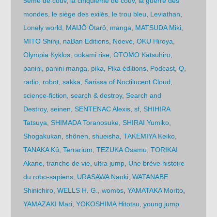
5ème de couv
,
la cinquième de couv
,
la guerre des
mondes
,
le siège des exilés
,
le trou bleu
,
Leviathan
,
Lonely world
,
MAIJÔ Ôtarô
,
manga
,
MATSUDA Miki
,
MITO Shinji
,
naBan Editions
,
Noeve
,
OKU Hiroya
,
Olympia Kyklos
,
ookami rise
,
OTOMO Katsuhiro
,
panini
,
panini manga
,
pika
,
Pika éditions
,
Podcast
,
Q
,
radio
,
robot
,
sakka
,
Sarissa of Noctilucent Cloud
,
science-fiction
,
search & destroy
,
Search and
Destroy
,
seinen
,
SENTENAC Alexis
,
sf
,
SHIHIRA
Tatsuya
,
SHIMADA Toranosuke
,
SHIRAI Yumiko
,
Shogakukan
,
shônen
,
shueisha
,
TAKEMIYA Keiko
,
TANAKA Kû
,
Terrarium
,
TEZUKA Osamu
,
TORIKAI
Akane
,
tranche de vie
,
ultra jump
,
Une brève histoire
du robo-sapiens
,
URASAWA Naoki
,
WATANABE
Shinichiro
,
WELLS H. G.
,
wombs
,
YAMATAKA Morito
,
YAMAZAKI Mari
,
YOKOSHIMA Hitotsu
,
young jump