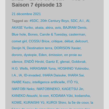
Saison 7 épisode 13
21 décembre 2021
Tagged as:
#5DC
,
20th Century Boys
,
5DC
,
A.I.
,
AI
,
AKASE Yuriko
,
akata
,
akira
,
avis
,
BAJRAM Denis
,
Blue hole
,
Bones
,
Carole & Tuesday
,
casterman
,
comet girl
,
COSSU Brice
,
critique
,
débat
,
delcourt
,
Denjin N
,
Destination terra
,
DORISON Xavier
,
dororo
,
dystopie
,
Eden
,
émission
,
en proie au
silence
,
ENDÔ Hiroki
,
Gantz E
,
glenat
,
Goldorak
,
H.G. Wells
,
HIRASAWA Yuna
,
HOSHINO Yukinobu
,
I.A.
,
IA
,
ID-invaded
,
IHARA Daisuke
,
IHARA Sai
,
INABE Kazu
,
intelligence artificielle
,
ITÔ Yû
,
IWATOBI Neko
,
IWATOBINEKO
,
KAGETSU Jin
,
KANEKO Atsushi
,
ki-oon
,
KODAMA Yûki
,
kodansha
,
KOME
,
KURAISHI Yû
,
KUROI Shiro
,
la 5e de couv
,
la