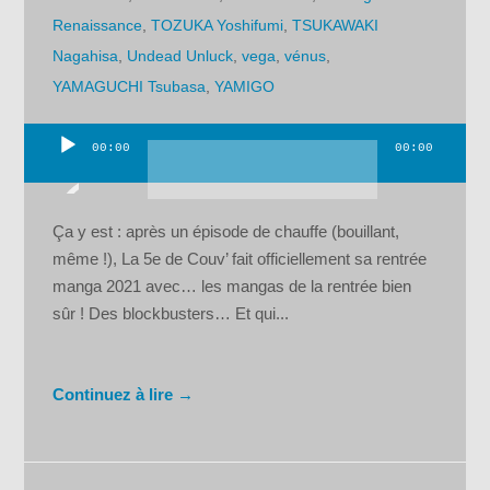
Renaissance
,
TOZUKA Yoshifumi
,
TSUKAWAKI
Nagahisa
,
Undead Unluck
,
vega
,
vénus
,
YAMAGUCHI Tsubasa
,
YAMIGO
00:00
00:00
Lecteur
audio
Ça y est : après un épisode de chauffe (bouillant,
même !), La 5e de Couv’ fait officiellement sa rentrée
manga 2021 avec… les mangas de la rentrée bien
sûr ! Des blockbusters… Et qui...
Continuez à lire →