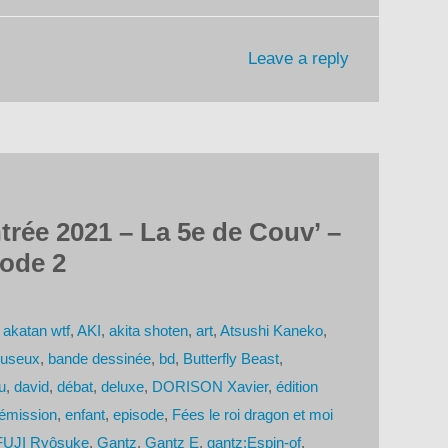
Leave a reply
trée 2021 – La 5e de Couv’ –
sode 2
,
akatan wtf
,
AKI
,
akita shoten
,
art
,
Atsushi Kaneko
,
ouseux
,
bande dessinée
,
bd
,
Butterfly Beast
,
u
,
david
,
débat
,
deluxe
,
DORISON Xavier
,
édition
émission
,
enfant
,
episode
,
Fées le roi dragon et moi
FUJI Ryôsuke
,
Gantz
,
Gantz E
,
gantz:Espin-of
,