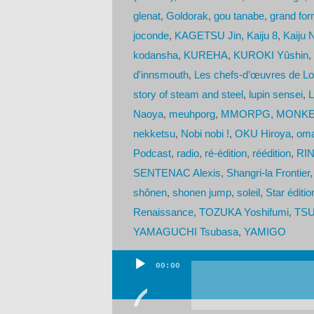
glenat
,
Goldorak
,
gou tanabe
,
grand for
joconde
,
KAGETSU Jin
,
Kaiju 8
,
Kaiju 
kodansha
,
KUREHA
,
KUROKI Yûshin
,
d'innsmouth
,
Les chefs-d’œuvres de Lo
story of steam and steel
,
lupin sensei
,
L
Naoya
,
meuhporg
,
MMORPG
,
MONKE
nekketsu
,
Nobi nobi !
,
OKU Hiroya
,
oma
Podcast
,
radio
,
ré-édition
,
réédition
,
RIN
SENTENAC Alexis
,
Shangri-la Frontier
shônen
,
shonen jump
,
soleil
,
Star éditio
Renaissance
,
TOZUKA Yoshifumi
,
TSU
YAMAGUCHI Tsubasa
,
YAMIGO
00:00
Lecteur
audio