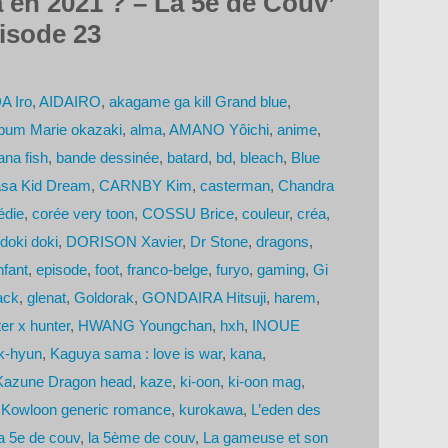
 en 2021 ? – La 5e de Couv’
isode 23
A Iro
,
AIDAIRO
,
akagame ga kill Grand blue
,
bum Marie okazaki
,
alma
,
AMANO Yôichi
,
anime
,
na fish
,
bande dessinée
,
batard
,
bd
,
bleach
,
Blue
asa Kid Dream
,
CARNBY Kim
,
casterman
,
Chandra
die
,
corée very toon
,
COSSU Brice
,
couleur
,
créa
,
doki doki
,
DORISON Xavier
,
Dr Stone
,
dragons
,
nfant
,
episode
,
foot
,
franco-belge
,
furyo
,
gaming
,
Gi
ack
,
glenat
,
Goldorak
,
GONDAIRA Hitsuji
,
harem
,
er x hunter
,
HWANG Youngchan
,
hxh
,
INOUE
-hyun
,
Kaguya sama : love is war
,
kana
,
zune Dragon head
,
kaze
,
ki-oon
,
ki-oon mag
,
,
Kowloon generic romance
,
kurokawa
,
L’eden des
la 5e de couv
,
la 5ème de couv
,
La gameuse et son