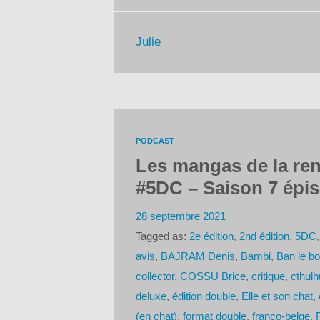
Julie
PODCAST
Les mangas de la ren
#5DC – Saison 7 épi
28 septembre 2021
Tagged as:
2e édition
,
2nd édition
,
5DC
avis
,
BAJRAM Denis
,
Bambi
,
Ban le b
collector
,
COSSU Brice
,
critique
,
cthulh
deluxe
,
édition double
,
Elle et son chat
,
(en chat)
,
format double
,
franco-belge
,