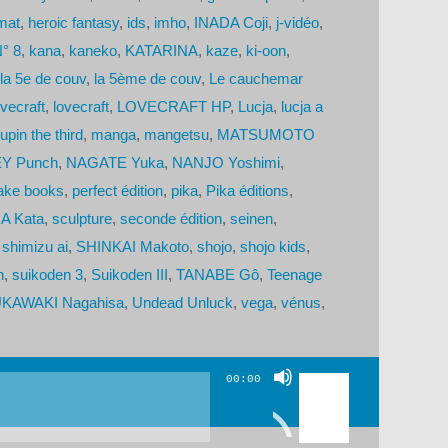
mat
,
heroic fantasy
,
ids
,
imho
,
INADA Coji
,
j-vidéo
,
N° 8
,
kana
,
kaneko
,
KATARINA
,
kaze
,
ki-oon
,
la 5e de couv
,
la 5ème de couv
,
Le cauchemar
vecraft
,
lovecraft
,
LOVECRAFT HP
,
Lucja
,
lucja a
upin the third
,
manga
,
mangetsu
,
MATSUMOTO
Y Punch
,
NAGATE Yuka
,
NANJO Yoshimi
,
ke books
,
perfect édition
,
pika
,
Pika éditions
,
A Kata
,
sculpture
,
seconde édition
,
seinen
,
,
shimizu ai
,
SHINKAI Makoto
,
shojo
,
shojo kids
,
n
,
suikoden 3
,
Suikoden III
,
TANABE Gô
,
Teenage
KAWAKI Nagahisa
,
Undead Unluck
,
vega
,
vénus
,
Utilisez
00:00
les
flèches