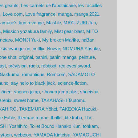
des géants
,
Les carnets de l’apothicaire
,
les racailles
e
,
Love com
,
Love fragrance
,
manga
,
manga 2021
,
amune’s kun revenge
,
Mashle
,
MAYUZUKI Jun
,
a
,
Mission yozakura family
,
Mist gear blast
,
MITO
netaro
,
MONJI Yuki
,
My broken Mariko
,
naBan
sis evangelion
,
netflix
,
Noeve
,
NOMURA Yûsuke
,
one shot
,
original
,
panini
,
panini manga
,
peinture
,
ast
,
prévision
,
radio
,
rebboot
,
red eyes sword
,
Rilakkuma
,
romantique
,
Romcom
,
SADAMOTO
huho
,
say hello to black jack
,
science-fiction
,
hônen
,
shonen jump
,
shonen jump plus
,
shueisha
,
arenix
,
sweet home
,
TAKAHASHI Tsutomu
,
KAHIRO
,
TAKEMURA Yôhei
,
TAKEOKA Hazuki
,
e Fable
,
thermae romae
,
thriller
,
tite kubo
,
TIV
,
HI Yoshihiro
,
Toilet Bound Hanako Kun
,
tonkam
,
rytoon
,
webtoon
,
YAMADA Kintetsu
,
YAMAGUCHI