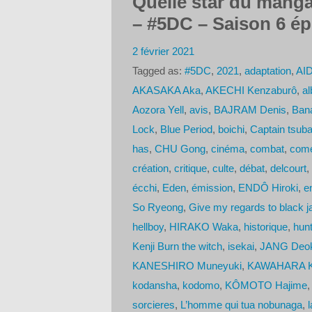
Quelle star du manga
– #5DC – Saison 6 ép
2 février 2021
Tagged as:
#5DC
,
2021
,
adaptation
,
AID
AKASAKA Aka
,
AKECHI Kenzaburô
,
al
Aozora Yell
,
avis
,
BAJRAM Denis
,
Bana
Lock
,
Blue Period
,
boichi
,
Captain tsub
has
,
CHU Gong
,
cinéma
,
combat
,
comé
création
,
critique
,
culte
,
débat
,
delcourt
,
écchi
,
Eden
,
émission
,
ENDÔ Hiroki
,
e
So Ryeong
,
Give my regards to black j
hellboy
,
HIRAKO Waka
,
historique
,
hunt
Kenji Burn the witch
,
isekai
,
JANG Deok
KANESHIRO Muneyuki
,
KAWAHARA Ka
kodansha
,
kodomo
,
KÔMOTO Hajime
sorcieres
,
L’homme qui tua nobunaga
,