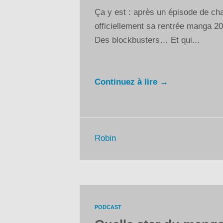
Ça y est : après un épisode de chau
officiellement sa rentrée manga 2
Des blockbusters… Et qui...
Continuez à lire →
Robin
PODCAST