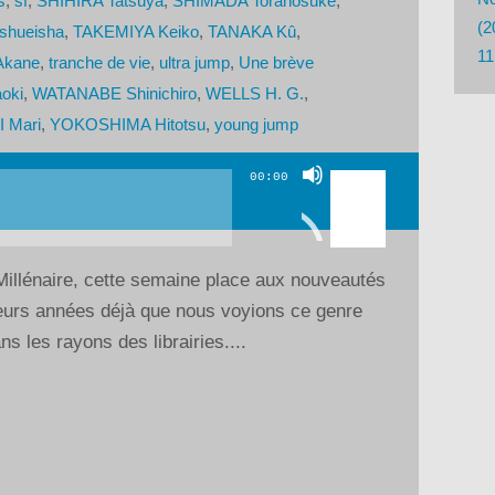
s
,
sf
,
SHIHIRA Tatsuya
,
SHIMADA Toranosuke
,
(2
shueisha
,
TAKEMIYA Keiko
,
TANAKA Kû
,
11
Akane
,
tranche de vie
,
ultra jump
,
Une brève
oki
,
WATANABE Shinichiro
,
WELLS H. G.
,
 Mari
,
YOKOSHIMA Hitotsu
,
young jump
Utilisez
00:00
les
flèches
haut/bas
Millénaire, cette semaine place aux nouveautés
pour
eurs années déjà que nous voyions ce genre
augmenter
s les rayons des librairies....
ou
diminuer
le
volume.