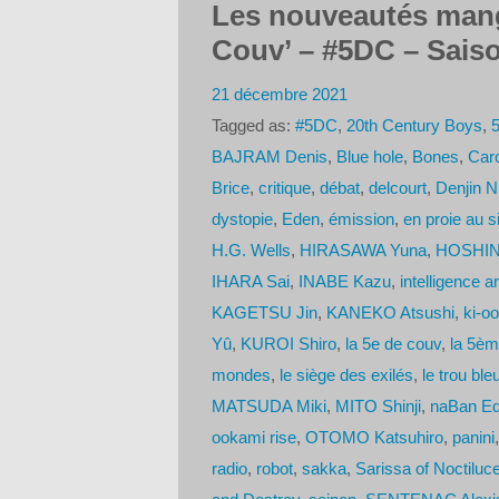
Les nouveautés mang
Couv’ – #5DC – Saiso
21 décembre 2021
Tagged as:
#5DC
,
20th Century Boys
,
BAJRAM Denis
,
Blue hole
,
Bones
,
Car
Brice
,
critique
,
débat
,
delcourt
,
Denjin N
dystopie
,
Eden
,
émission
,
en proie au s
H.G. Wells
,
HIRASAWA Yuna
,
HOSHIN
IHARA Sai
,
INABE Kazu
,
intelligence art
KAGETSU Jin
,
KANEKO Atsushi
,
ki-o
Yû
,
KUROI Shiro
,
la 5e de couv
,
la 5èm
mondes
,
le siège des exilés
,
le trou ble
MATSUDA Miki
,
MITO Shinji
,
naBan Ed
ookami rise
,
OTOMO Katsuhiro
,
panini
radio
,
robot
,
sakka
,
Sarissa of Noctiluc