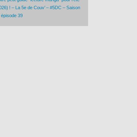
026) ! – La 5e de Couv’ – #5DC – Saison
 épisode 39