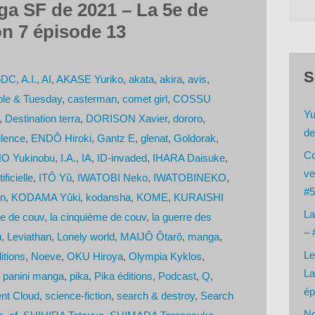
a SF de 2021 – La 5e de
n 7 épisode 13
S
5DC
,
A.I.
,
AI
,
AKASE Yuriko
,
akata
,
akira
,
avis
,
ole & Tuesday
,
casterman
,
comet girl
,
COSSU
Yu
,
Destination terra
,
DORISON Xavier
,
dororo
,
de
ilence
,
ENDÔ Hiroki
,
Gantz E
,
glenat
,
Goldorak
,
Co
O Yukinobu
,
I.A.
,
IA
,
ID-invaded
,
IHARA Daisuke
,
ve
ificielle
,
ITÔ Yû
,
IWATOBI Neko
,
IWATOBINEKO
,
#5
on
,
KODAMA Yûki
,
kodansha
,
KOME
,
KURAISHI
La
e de couv
,
la cinquième de couv
,
la guerre des
– 
u
,
Leviathan
,
Lonely world
,
MAIJÔ Ôtarô
,
manga
,
Le
itions
,
Noeve
,
OKU Hiroya
,
Olympia Kyklos
,
La
,
panini manga
,
pika
,
Pika éditions
,
Podcast
,
Q
,
ép
ent Cloud
,
science-fiction
,
search & destroy
,
Search
No