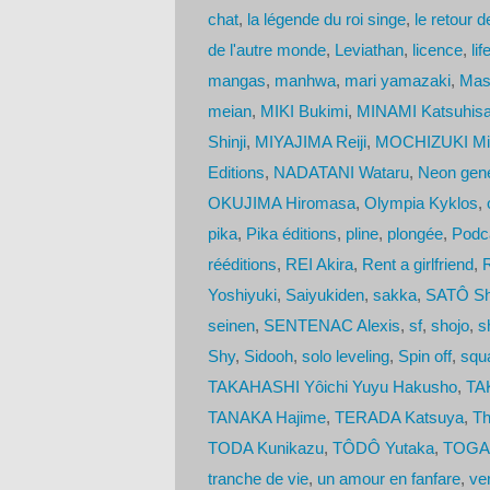
chat
,
la légende du roi singe
,
le retour 
de l'autre monde
,
Leviathan
,
licence
,
lif
mangas
,
manhwa
,
mari yamazaki
,
Mas
meian
,
MIKI Bukimi
,
MINAMI Katsuhis
Shinji
,
MIYAJIMA Reiji
,
MOCHIZUKI Mi
Editions
,
NADATANI Wataru
,
Neon gene
OKUJIMA Hiromasa
,
Olympia Kyklos
,
pika
,
Pika éditions
,
pline
,
plongée
,
Podc
rééditions
,
REI Akira
,
Rent a girlfriend
,
Yoshiyuki
,
Saiyukiden
,
sakka
,
SATÔ S
seinen
,
SENTENAC Alexis
,
sf
,
shojo
,
s
Shy
,
Sidooh
,
solo leveling
,
Spin off
,
squ
TAKAHASHI Yôichi Yuyu Hakusho
,
TA
TANAKA Hajime
,
TERADA Katsuya
,
Th
TODA Kunikazu
,
TÔDÔ Yutaka
,
TOGAS
tranche de vie
,
un amour en fanfare
,
ve