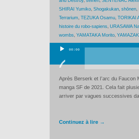
and Destroy
,
seinen
,
SENTENAC Alexi
SHIRAI Yumiko
,
Shogakukan
,
shônen
,
Terrarium
,
TEZUKA Osamu
,
TORIKAI 
histoire du robo-sapiens
,
URASAWA Na
wombs
,
YAMATAKA Morito
,
YAMAZAKI
00:00
Lecteur
audio
Après Berserk et l’arc du Faucon 
manga SF de 2021. Cela fait plusi
arriver par vagues successives dan
Continuez à lire →