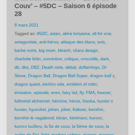
Couv’ – #5DC – Saison 6 épisode
28
8 mars 2021
Tagged as:
#5DC
,
aizen
,
akira toriyama
,
all for one
,
antagoniste
,
anti-héros
,
attaque des titans
,
avis
,
barbe noire
,
big mom
,
bleach
,
chara design
,
charlotte linlin
,
conviction
,
critique
,
crocodile
,
dark
,
db
,
dbs
,
DBZ
,
Death note
,
débat
,
doflamingo
,
Dr
Stone
,
Dragon Ball
,
Dragon Ball Super
,
dragon ball z
,
dragon quest
,
eiichiro oda
,
emblem of rotto
,
émission
,
episode
,
eren
,
fairy tail
,
fly
,
FMA
,
freezer
,
fullmetal alchemist
,
héroïne
,
héros
,
hisoka
,
hunter x
hunter
,
hyunckel
,
johan
,
joker
,
Kabuto
,
kenshin
,
kenshin le vagabond
,
kilvan
,
kimimaro
,
kuroro
,
kuroro luciferu
,
la 5e de couv
,
la 5ème de couv
,
la
quête de Dai
,
light
,
madara uchiwa
,
manga
,
mangas
,