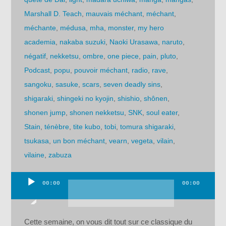
Marshall D. Teach
,
mauvais méchant
,
méchant
,
méchante
,
médusa
,
mha
,
monster
,
my hero
academia
,
nakaba suzuki
,
Naoki Urasawa
,
naruto
,
négatif
,
nekketsu
,
ombre
,
one piece
,
pain
,
pluto
,
Podcast
,
popu
,
pouvoir méchant
,
radio
,
rave
,
sangoku
,
sasuke
,
scars
,
seven deadly sins
,
shigaraki
,
shingeki no kyojin
,
shishio
,
shônen
,
shonen jump
,
shonen nekketsu
,
SNK
,
soul eater
,
Stain
,
ténèbre
,
tite kubo
,
tobi
,
tomura shigaraki
,
tsukasa
,
un bon méchant
,
vearn
,
vegeta
,
vilain
,
vilaine
,
zabuza
00:00
00:00
Lecteur
audio
Cette semaine, on vous dit tout sur ce classique du