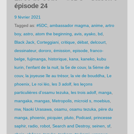
épisode 24
9 février 2021
Tagged as:
#5DC
,
ambassador magma
,
anime
,
artro
boy
,
astro
,
atom the beginning
,
avis
,
ayako
,
bd
,
Black Jack
,
Corteggiani
,
critique
,
débat
,
delcourt
,
dessinateur
,
dororo
,
émission
,
episode
,
franco-
belge
,
fujimanga
,
historique
,
kana
,
kaneko
,
kubu
kurin
,
l'enfant de la nuit
,
la 5e de couv
,
la 5ème de
couv
,
la joyeuse île au trésor
,
la vie de bouddha
,
Le
phoenix
,
Le roi léo
,
les 3 adolf
,
les leçons
particulières d'osamu tezuka
,
les trois adolf
,
manga
,
mangaka
,
mangas
,
Metropolis
,
microid s
,
moebius
,
mw
,
Naoki Urasawa
,
osamu
,
osamu tezuka
,
père du
manga
,
phoenix
,
picquier
,
pluto
,
Podcast
,
princesse
saphir
,
radio
,
robot
,
Search and Destroy
,
seinen
,
sf
,