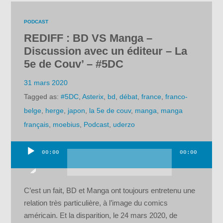
PODCAST
REDIFF : BD VS Manga –
Discussion avec un éditeur – La
5e de Couv’ – #5DC
31 mars 2020
Tagged as:
#5DC
,
Asterix
,
bd
,
débat
,
france
,
franco-
belge
,
herge
,
japon
,
la 5e de couv
,
manga
,
manga
français
,
moebius
,
Podcast
,
uderzo
00:00
00:00
Lecteur
audio
C’est un fait, BD et Manga ont toujours entretenu une
relation très particulière, à l’image du comics
américain. Et la disparition, le 24 mars 2020, de