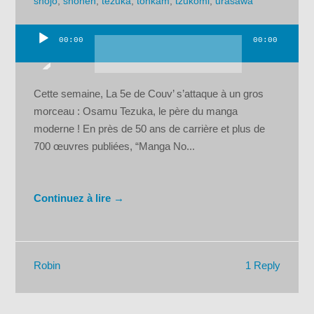
shojo
,
shônen
,
tezuka
,
tonkam
,
tzukomi
,
urasawa
00:00
00:00
Lecteur
audio
Cette semaine, La 5e de Couv’ s’attaque à un gros
morceau : Osamu Tezuka, le père du manga
moderne ! En près de 50 ans de carrière et plus de
700 œuvres publiées, “Manga No...
Continuez à lire →
1 Reply
Robin