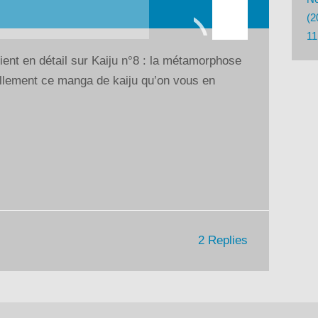
les
(2
flèches
11
haut/bas
ent en détail sur Kaiju n°8 : la métamorphose
pour
llement ce manga de kaiju qu’on vous en
augmenter
ou
diminuer
le
volume.
2 Replies