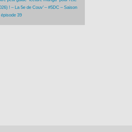
026) ! – La 5e de Couv’ – #5DC – Saison
 épisode 39