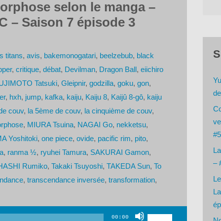
morphose selon le manga –
C – Saison 7 épisode 3
S
s titans
,
avis
,
bakemonogatari
,
beelzebub
,
black
pper
,
critique
,
débat
,
Devilman
,
Dragon Ball
,
eiichiro
Yu
UJIMOTO Tatsuki
,
Gleipnir
,
godzilla
,
goku
,
gon
,
de
er
,
hxh
,
jump
,
kafka
,
kaiju
,
Kaiju 8
,
Kaijû 8-gô
,
kaiju
Co
 de couv
,
la 5ème de couv
,
la cinquième de couv
,
ve
rphose
,
MIURA Tsuina
,
NAGAI Go
,
nekketsu
,
#5
A Yoshitoki
,
one piece
,
ovide
,
pacific rim
,
pito
,
La
a
,
ranma ½
,
ryuhei Tamura
,
SAKURAI Gamon
,
– 
HASHI Rumiko
,
Takaki Tsuyoshi
,
TAKEDA Sun
,
To
Le
endance
,
transcendance inversée
,
transformation
,
La
ép
Utilisez
00:00
No