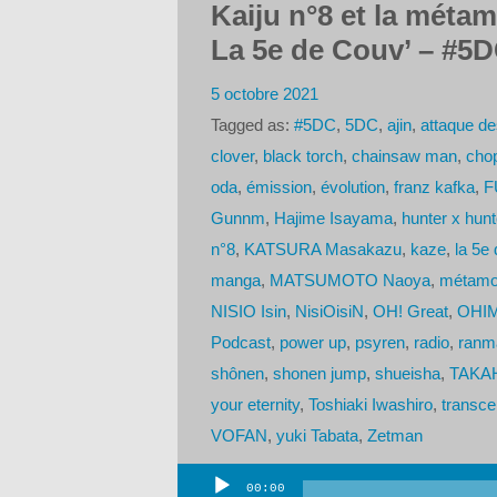
Kaiju n°8 et la méta
La 5e de Couv’ – #5D
5 octobre 2021
Tagged as:
#5DC
,
5DC
,
ajin
,
attaque de
clover
,
black torch
,
chainsaw man
,
cho
oda
,
émission
,
évolution
,
franz kafka
,
F
Gunnm
,
Hajime Isayama
,
hunter x hunt
n°8
,
KATSURA Masakazu
,
kaze
,
la 5e
manga
,
MATSUMOTO Naoya
,
métamo
NISIO Isin
,
NisiOisiN
,
OH! Great
,
OHIM
Podcast
,
power up
,
psyren
,
radio
,
ranm
shônen
,
shonen jump
,
shueisha
,
TAKA
your eternity
,
Toshiaki Iwashiro
,
transc
VOFAN
,
yuki Tabata
,
Zetman
00:00