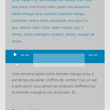
2024
,
meian
,
my hero academia
,
naruto
,
nobi nobi
,
one piece
,
One Punch-Man
,
palais des assassins
,
panini manga
,
pika
,
podcast
,
podcast manga
,
pokemon
,
renard doré
,
sarbacane
,
she wasn't a
guy
,
silence
,
Slam Dunk
,
soleil manga
,
Spy X
Family
,
tokyo revengers
,
tonkam
,
ventes
,
voyage de
shuna
00:00
00:00
Lecteur
audio
Une semaine après notre rentrée manga 2024, il
est temps de parler chiffres de ventes ! Car on sait
à quel point vous aimez les analyses chiffrées sur
le marché manga et son évolution. Et...