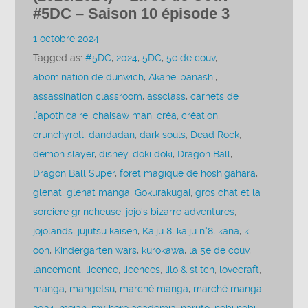
#5DC – Saison 10 épisode 3
1 octobre 2024
Tagged as:
#5DC
,
2024
,
5DC
,
5e de couv
,
abomination de dunwich
,
Akane-banashi
,
assassination classroom
,
assclass
,
carnets de
l'apothicaire
,
chaisaw man
,
créa
,
création
,
crunchyroll
,
dandadan
,
dark souls
,
Dead Rock
,
demon slayer
,
disney
,
doki doki
,
Dragon Ball
,
Dragon Ball Super
,
foret magique de hoshigahara
,
glenat
,
glenat manga
,
Gokurakugai
,
gros chat et la
sorciere grincheuse
,
jojo's bizarre adventures
,
jojolands
,
jujutsu kaisen
,
Kaiju 8
,
kaiju n°8
,
kana
,
ki-
oon
,
Kindergarten wars
,
kurokawa
,
la 5e de couv
,
lancement
,
licence
,
licences
,
lilo & stitch
,
lovecraft
,
manga
,
mangetsu
,
marché manga
,
marché manga