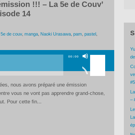
mission !!! – La 5e de Couv’
isode 14
S
 5e de couv
,
manga
,
Naoki Urasawa
,
pam
,
pastel
,
Yu
Utilisez
de
00:00
les
Co
flèches
ve
haut/bas
#5
nnées, nous avons préparé une émission
pour
La
’entre vous ne vont pas apprendre grand-chose,
augmenter
– 
t. Pour cette fin...
ou
Le
diminuer
La
le
ép
volume.
No