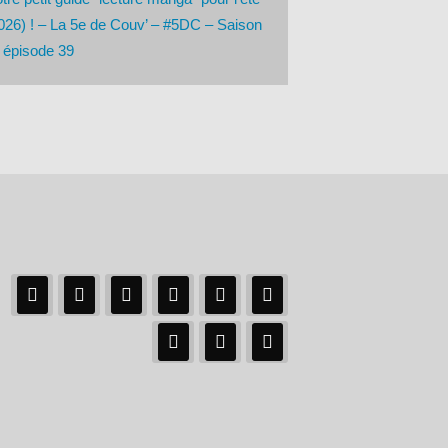
026) ! – La 5e de Couv’ – #5DC – Saison
 épisode 39