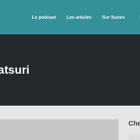
Le podcast
Les articles
Sur Itunes
atsuri
Che