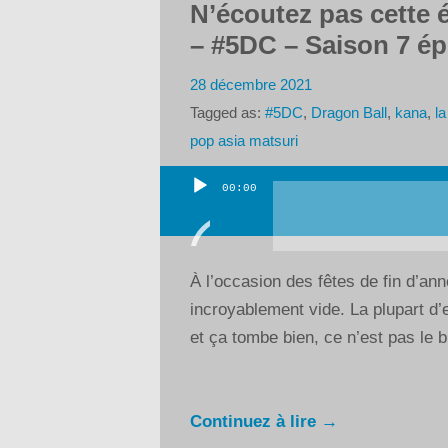
N’écoutez pas cette é
– #5DC – Saison 7 ép
28 décembre 2021
Tagged as:
#5DC
,
Dragon Ball
,
kana
,
la
pop asia matsuri
00:00
Lecteur
audio
À l’occasion des fêtes de fin d’a
incroyablement vide. La plupart d
et ça tombe bien, ce n’est pas le bu
Continuez à lire →