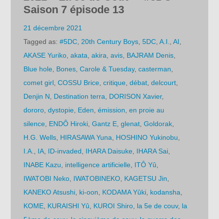
Saison 7 épisode 13
21 décembre 2021
Tagged as:
#5DC
,
20th Century Boys
,
5DC
,
A.I.
,
AI
,
AKASE Yuriko
,
akata
,
akira
,
avis
,
BAJRAM Denis
,
Blue hole
,
Bones
,
Carole & Tuesday
,
casterman
,
comet girl
,
COSSU Brice
,
critique
,
débat
,
delcourt
,
Denjin N
,
Destination terra
,
DORISON Xavier
,
dororo
,
dystopie
,
Eden
,
émission
,
en proie au
silence
,
ENDÔ Hiroki
,
Gantz E
,
glenat
,
Goldorak
,
H.G. Wells
,
HIRASAWA Yuna
,
HOSHINO Yukinobu
,
I.A.
,
IA
,
ID-invaded
,
IHARA Daisuke
,
IHARA Sai
,
INABE Kazu
,
intelligence artificielle
,
ITÔ Yû
,
IWATOBI Neko
,
IWATOBINEKO
,
KAGETSU Jin
,
KANEKO Atsushi
,
ki-oon
,
KODAMA Yûki
,
kodansha
,
KOME
,
KURAISHI Yû
,
KUROI Shiro
,
la 5e de couv
,
la