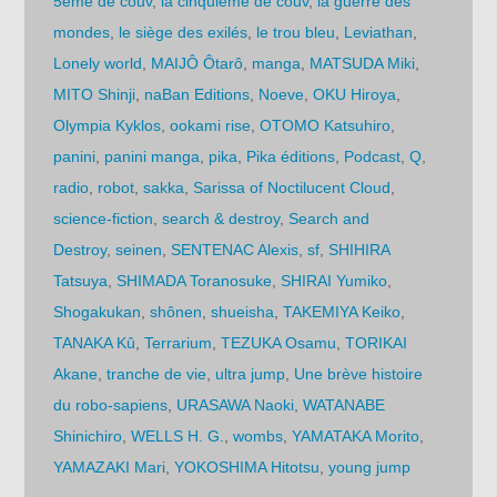
5ème de couv
,
la cinquième de couv
,
la guerre des
mondes
,
le siège des exilés
,
le trou bleu
,
Leviathan
,
Lonely world
,
MAIJÔ Ôtarô
,
manga
,
MATSUDA Miki
,
MITO Shinji
,
naBan Editions
,
Noeve
,
OKU Hiroya
,
Olympia Kyklos
,
ookami rise
,
OTOMO Katsuhiro
,
panini
,
panini manga
,
pika
,
Pika éditions
,
Podcast
,
Q
,
radio
,
robot
,
sakka
,
Sarissa of Noctilucent Cloud
,
science-fiction
,
search & destroy
,
Search and
Destroy
,
seinen
,
SENTENAC Alexis
,
sf
,
SHIHIRA
Tatsuya
,
SHIMADA Toranosuke
,
SHIRAI Yumiko
,
Shogakukan
,
shônen
,
shueisha
,
TAKEMIYA Keiko
,
TANAKA Kû
,
Terrarium
,
TEZUKA Osamu
,
TORIKAI
Akane
,
tranche de vie
,
ultra jump
,
Une brève histoire
du robo-sapiens
,
URASAWA Naoki
,
WATANABE
Shinichiro
,
WELLS H. G.
,
wombs
,
YAMATAKA Morito
,
YAMAZAKI Mari
,
YOKOSHIMA Hitotsu
,
young jump