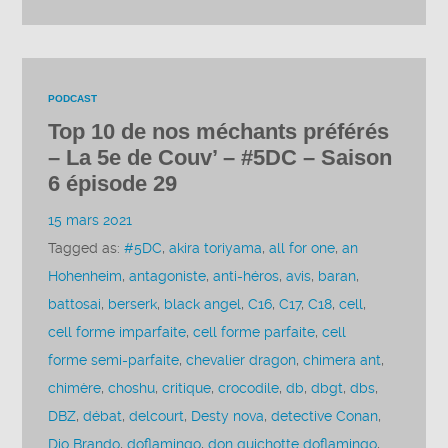
PODCAST
Top 10 de nos méchants préférés
– La 5e de Couv’ – #5DC – Saison
6 épisode 29
15 mars 2021
Tagged as:
#5DC
,
akira toriyama
,
all for one
,
an
Hohenheim
,
antagoniste
,
anti-héros
,
avis
,
baran
,
battosai
,
berserk
,
black angel
,
C16
,
C17
,
C18
,
cell
,
cell forme imparfaite
,
cell forme parfaite
,
cell
forme semi-parfaite
,
chevalier dragon
,
chimera ant
,
chimère
,
choshu
,
critique
,
crocodile
,
db
,
dbgt
,
dbs
,
DBZ
,
débat
,
delcourt
,
Desty nova
,
detective Conan
,
Dio Brando
,
doflamingo
,
don quichotte doflamingo
,