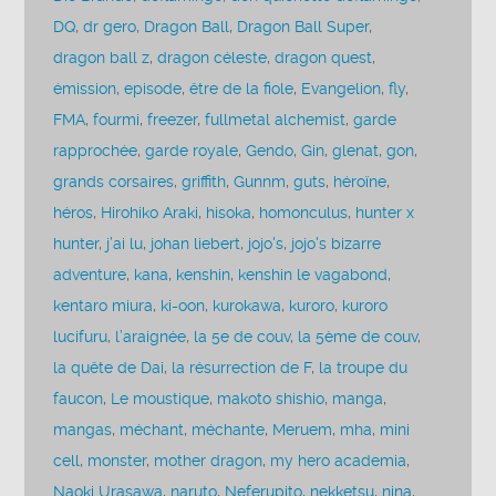
DQ
,
dr gero
,
Dragon Ball
,
Dragon Ball Super
,
dragon ball z
,
dragon céleste
,
dragon quest
,
émission
,
episode
,
être de la fiole
,
Evangelion
,
fly
,
FMA
,
fourmi
,
freezer
,
fullmetal alchemist
,
garde
rapprochée
,
garde royale
,
Gendo
,
Gin
,
glenat
,
gon
,
grands corsaires
,
griffith
,
Gunnm
,
guts
,
héroïne
,
héros
,
Hirohiko Araki
,
hisoka
,
homonculus
,
hunter x
hunter
,
j’ai lu
,
johan liebert
,
jojo's
,
jojo's bizarre
adventure
,
kana
,
kenshin
,
kenshin le vagabond
,
kentaro miura
,
ki-oon
,
kurokawa
,
kuroro
,
kuroro
lucifuru
,
l’araignée
,
la 5e de couv
,
la 5ème de couv
,
la quête de Dai
,
la résurrection de F
,
la troupe du
faucon
,
Le moustique
,
makoto shishio
,
manga
,
mangas
,
méchant
,
méchante
,
Meruem
,
mha
,
mini
cell
,
monster
,
mother dragon
,
my hero academia
,
Naoki Urasawa
,
naruto
,
Neferupito
,
nekketsu
,
nina
,