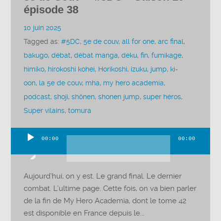
épisode 38
10 juin 2025
Tagged as:
#5DC
,
5e de couv
,
all for one
,
arc final
,
bakugo
,
débat
,
débat manga
,
deku
,
fin
,
fumikage
,
himiko
,
hirokoshi kohei
,
Horikoshi
,
izuku
,
jump
,
ki-
oon
,
la 5e de couv
,
mha
,
my hero academia
,
podcast
,
shoji
,
shônen
,
shonen jump
,
super héros
,
Super vilains
,
tomura
00:00
00:00
Lecteur
audio
Aujourd’hui, on y est. Le grand final. Le dernier
combat. L’ultime page. Cette fois, on va bien parler
de la fin de My Hero Academia, dont le tome 42
est disponible en France depuis le...