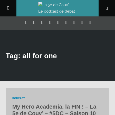
Tag: all for one
PODCAST
My Hero Academia, la FIN ! – La
5e de Couv’ – #5DC – Saison 10