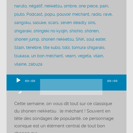
naruto
,
négatif
,
nekketsu
,
ombre
,
one piece
,
pain
,
pluto
,
Podcast
,
popu
,
pouvoir méchant
,
radio
,
rave
,
sangoku
,
sasuke
,
scars
,
seven deadly sins
,
shigaraki
,
shingeki no kyojin
,
shishio
,
shônen
,
shonen jump
,
shonen nekketsu
,
SNK
,
soul eater
,
Stain
,
ténèbre
,
tite kubo
,
tobi
,
tomura shigaraki
,
tsukasa
,
un bon méchant
,
vearn
,
vegeta
,
vilain
,
vilaine
,
zabuza
00:00
00:00
Lecteur
audio
Cette semaine, on vous dit tout sur ce classique
du shonen nekketsu : le méchant ! Souvent en
tête des sondages de popularité, ce personnage
iconique est un élément central de tout bon