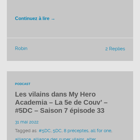
Continuez à lire →
Robin
2 Replies
PODCAST
Les vilains dans My Hero
Academia – La 5e de Couv’ –
#5DC – Saison 7 épisode 33
31 mai 2022
Tagged as:
#5DC
,
5DC
,
8 préceptes
,
all for one
,
alliance
,
alliance des super vilains
,
alter
,