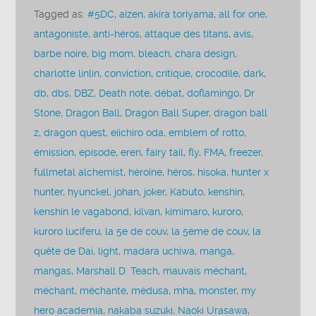
Tagged as:
#5DC
,
aizen
,
akira toriyama
,
all for one
,
antagoniste
,
anti-héros
,
attaque des titans
,
avis
,
barbe noire
,
big mom
,
bleach
,
chara design
,
charlotte linlin
,
conviction
,
critique
,
crocodile
,
dark
,
db
,
dbs
,
DBZ
,
Death note
,
débat
,
doflamingo
,
Dr
Stone
,
Dragon Ball
,
Dragon Ball Super
,
dragon ball
z
,
dragon quest
,
eiichiro oda
,
emblem of rotto
,
émission
,
episode
,
eren
,
fairy tail
,
fly
,
FMA
,
freezer
,
fullmetal alchemist
,
héroïne
,
héros
,
hisoka
,
hunter x
hunter
,
hyunckel
,
johan
,
joker
,
Kabuto
,
kenshin
,
kenshin le vagabond
,
kilvan
,
kimimaro
,
kuroro
,
kuroro luciferu
,
la 5e de couv
,
la 5ème de couv
,
la
quête de Dai
,
light
,
madara uchiwa
,
manga
,
mangas
,
Marshall D. Teach
,
mauvais méchant
,
méchant
,
méchante
,
médusa
,
mha
,
monster
,
my
hero academia
,
nakaba suzuki
,
Naoki Urasawa
,