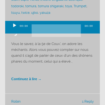
todoroki
,
tomura
,
tomura shigaraki
,
toya
,
Trumpet
,
tsuyu
,
twice
,
ujiko
,
yakuza
00:00
00:00
Lecteur
audio
Vous le savez, à la 5e de Couv’, on adore les
méchants. Alors vous pouvez compter sur nous
quand il s’agit de parler de ceux d’un des shônens
phares du moment, celui qui a élevé...
Continuez à lire →
Robin
1 Reply