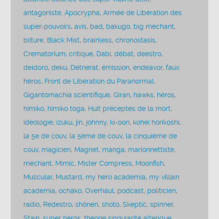
antagoniste
,
Apocrypha
,
Armée de Libération des
super-pouvoirs
,
avis
,
bad
,
bakugo
,
big méchant
,
biiture
,
Black Mist
,
brainless
,
chronostasis
,
Crematorium
,
critique
,
Dabi
,
débat
,
deestro
,
deidoro
,
deku
,
Detnerat
,
émission
,
endeavor
,
faux
héros
,
Front de Libération du Paranormal
,
Gigantomachia scientifique
,
Giran
,
hawks
,
héros
,
himiko
,
himiko toga
,
Huit préceptes de la mort
,
idéologie
,
izuku
,
jin
,
johnny
,
ki-oon
,
kohei horikoshi
,
la 5e de couv
,
la 5ème de couv
,
la cinquième de
couv
,
magicien
,
Magnet
,
manga
,
marionnettiste
,
méchant
,
Mimic
,
Mister Compress
,
Moonfish
,
Muscular
,
Mustard
,
my hero academia
,
my villain
academia
,
ochako
,
Overhaul
,
podcast
,
politicien
,
radio
,
Redestro
,
shônen
,
shoto
,
Skeptic
,
spinner
,
Stain
,
super héros
,
théorie singularité alterique
,