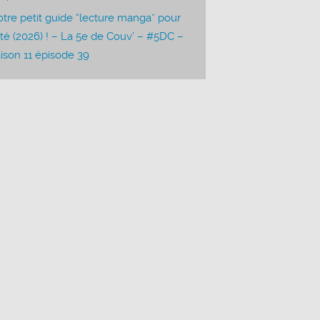
tre petit guide “lecture manga” pour
été (2026) ! – La 5e de Couv’ – #5DC –
ison 11 épisode 39