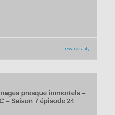
ou
diminuer
le
volume.
Leave a reply
nnages presque immortels –
C – Saison 7 épisode 24