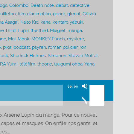
Dogs
,
Colombo
,
Death note
,
débat
,
detective
uilleton
,
film d'animation
,
genre
,
glenat
,
Gôshô
a Asagiri
,
Kaito Kid
,
kana
,
kentaro yabuki
,
the Third
,
Lupin the third
,
Maigret
,
manga
,
anc
,
Moi
,
Monk
,
MONKEY Punch
,
mystere
,
e
,
pika
,
podcast
,
psyren
,
roman policier
,
ron
lock
,
Sherlock Holmes
,
Simenon
,
Steven Moffat
,
RA Yumi
,
téléfilm
,
théorie
,
tsugumi ohba
,
Yana
Utilisez
00:00
les
flèches
haut/bas
x Arsène Lupin du manga. Pour ce nouvel
pour
 capes et masques. On enfile nos gants, et
augmenter
es...