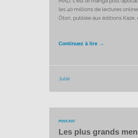
MAD, c’est le manga post-apocaly
les 40 millions de lectures onlin
Ôtori, publiée aux éditions Kaze, e
Continuez à lire →
Julie
PODCAST
Les plus grands men