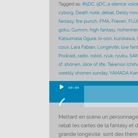
Tagged as:
#5DC
,
5DC
,
a silence voic
cyborg
,
Death note
,
débat
,
Desty nov
fantasy
,
fire punch
,
FMA
,
Frieren
,
FUJI
goku
,
Gunnm
,
high fantasy
,
hohenhe
Katsumasa Ogura
,
ki-oon
,
kurokawa
,
couv
,
Lara Fabian
,
Longévité
,
low fan
Podcast
,
radio
,
robot
,
ryuk
,
ryuku
,
SAK
sf
,
shônen
,
slice of life
,
Takenori Ichih
weekly shonen sunday
,
YAMADA Kan
00:00
Lecteur
audio
Mettant en scène un personnage 
rebat les cartes de la fantasy et 
grande longévité sont des thémat