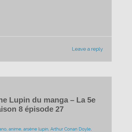
diminuer
le
volume.
Leave a reply
ène Lupin du manga – La 5e
ison 8 épisode 27
ano
,
anime
,
arsène lupin
,
Arthur Conan Doyle
,