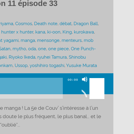
n 11 épisode 33
oriyama
,
Cosmos
,
Death note
,
débat
,
Dragon Ball
,
,
hunter x hunter
,
kana
,
ki-oon
,
King
,
kurokawa
,
ht yagami
,
manga
,
mensonge
,
menteurs
,
mob
Satan
,
mytho
,
oda
,
one
,
one piece
,
One Punch-
gaki
,
Riyoko Ikeda
,
ryuhei Tamura
,
Shinobu
onkam
,
Ussop
,
yoshihiro togashi
,
Yusuke Murata
Utilisez
00:00
les
flèches
haut/bas
 manga ! La 5e de Couv’ s’intéresse à l’un
pour
doute le plus fréquent, le plus banal… et le
augmenter
oublié”...
ou