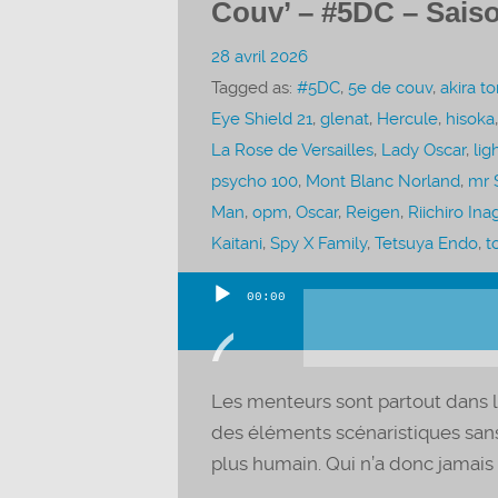
Couv’ – #5DC – Saiso
28 avril 2026
Tagged as:
#5DC
,
5e de couv
,
akira t
Eye Shield 21
,
glenat
,
Hercule
,
hisoka
La Rose de Versailles
,
Lady Oscar
,
lig
psycho 100
,
Mont Blanc Norland
,
mr 
Man
,
opm
,
Oscar
,
Reigen
,
Riichiro Ina
Kaitani
,
Spy X Family
,
Tetsuya Endo
,
t
00:00
Lecteur
audio
Les menteurs sont partout dans le
des éléments scénaristiques sans 
plus humain. Qui n’a donc jamais “