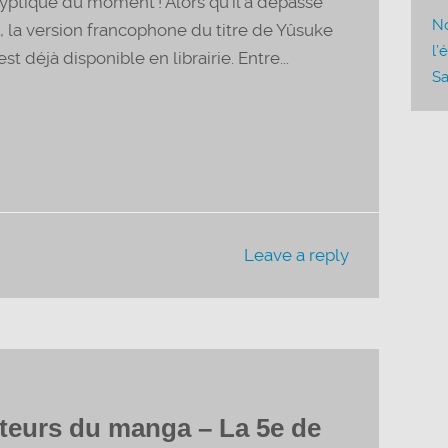
ptique du moment ! Alors qu’il a dépassé
pour
No
e, la version francophone du titre de Yûsuke
augmenter
l’
st déjà disponible en librairie. Entre...
ou
Sa
diminuer
le
volume.
Leave a reply
teurs du manga – La 5e de