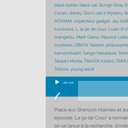
black butler
,
black cat
,
Bungo Stray 
Conan
,
disney
,
Don't call it Mystery
,
fe
AOYAMA
,
inspecteur gadget
,
Jay
,
Kafk
kurokawa
,
L
,
la 5e de couv
,
Lupin III 
mangetsu
,
Mark Gatiss
,
Maurice Lebl
mysteres
,
OBATA Takeshi
,
philosophi
kamonohashi
,
Sango Harukawa
,
Sher
Takashi Morita
,
TAKATA Kôtarô
,
TAMU
Toboso
,
young adult
00:00
Lecteur
audio
Place aux Sherlock Holmes et au
épisode, La 5e de Couv’ a remisé
on se lance à la recherche d’indic