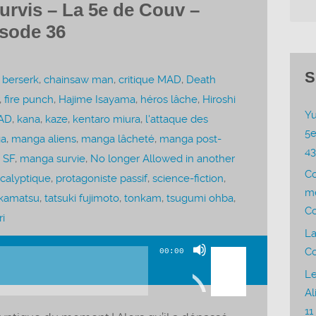
urvis – La 5e de Couv –
isode 36
S
,
berserk
,
chainsaw man
,
critique MAD
,
Death
,
fire punch
,
Hajime Isayama
,
héros lâche
,
Hiroshi
Yu
AD
,
kana
,
kaze
,
kentaro miura
,
l'attaque des
5e
a
,
manga aliens
,
manga lâcheté
,
manga post-
4
 SF
,
manga survie
,
No longer Allowed in another
C
calyptique
,
protagoniste passif
,
science-fiction
,
me
akamatsu
,
tatsuki fujimoto
,
tonkam
,
tsugumi ohba
,
Co
i
La
Utilisez
Co
00:00
les
Le
flèches
Al
haut/bas
11