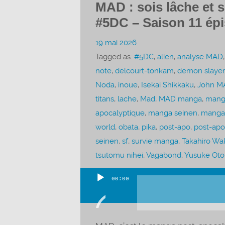
MAD : sois lâche et s
#5DC – Saison 11 ép
19 mai 2026
Tagged as:
#5DC
,
alien
,
analyse MAD
note
,
delcourt-tonkam
,
demon slayer
Noda
,
inoue
,
Isekai Shikkaku
,
John M
titans
,
lache
,
Mad
,
MAD manga
,
mang
apocalyptique
,
manga seinen
,
manga
world
,
obata
,
pika
,
post-apo
,
post-apo
seinen
,
sf
,
survie manga
,
Takahiro W
tsutomu nihei
,
Vagabond
,
Yusuke Otor
00:00
Lecteur
audio