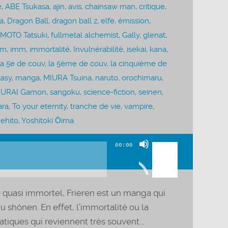
e
,
ABE Tsukasa
,
ajin
,
avis
,
chainsaw man
,
critique
,
a
,
Dragon Ball
,
dragon ball z
,
elfe
,
émission
,
MOTO Tatsuki
,
fullmetal alchemist
,
Gally
,
glenat
,
im
,
imm
,
immortalité
,
Invulnérabilité
,
isekai
,
kana
,
la 5e de couv
,
la 5ème de couv
,
la cinquième de
tasy
,
manga
,
MIURA Tsuina
,
naruto
,
orochimaru
,
URAI Gamon
,
sangoku
,
science-fiction
,
seinen
,
ara
,
To your eternity
,
tranche de vie
,
vampire
,
ehito
,
Yoshitoki Ōima
Utilisez
00:00
les
flèches
haut/bas
quasi immortel, Frieren est un manga qui
pour
du shônen. En effet, l’immortalité ou la
augmenter
iques qui reviennent très souvent...
ou