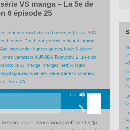
: série VS manga – La 5e de
n 6 épisode 25
S
ice in border road
,
alice in borderland
,
arisu
,
ASÔ
death game
,
Death note
,
débat
,
delcourt
,
drama
,
Yu
 Aso
,
highlander
,
hunger games
,
hyde & closer
,
5e
,
kento yamazaki
,
KURODA Takayoshi
,
L
,
la 5e de
4
makoto raiku
,
manga
,
mangas
,
netflix
,
Nijiro
C
calyptique
,
radio
,
seinen
,
série
,
Série tv
,
shônen
,
me
kam
,
Zom 100
Co
Utilisez
00:00
La
les
Co
flèches
Le
haut/bas
Al
la série, lequel avons-nous préféré ? La 5e
pour
11