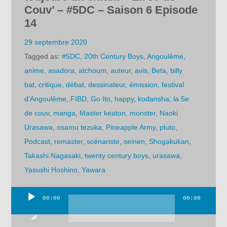
Couv’ – #5DC – Saison 6 Episode
14
29 septembre 2020
Tagged as:
#5DC
,
20th Century Boys
,
Angoulême
,
anime
,
asadora
,
atchoum
,
auteur
,
avis
,
Beta
,
billy
bat
,
critique
,
débat
,
dessinateur
,
émission
,
festival
d'Angoulême
,
FIBD
,
Go Ito
,
happy
,
kodansha
,
la 5e
de couv
,
manga
,
Master keaton
,
monster
,
Naoki
Urasawa
,
osamu tezuka
,
Pineapple Army
,
pluto
,
Podcast
,
remaster
,
scénariste
,
seinen
,
Shogakukan
,
Takashi Nagasaki
,
twenty century boys
,
urasawa
,
Yasushi Hoshino
,
Yawara
00:00
00:00
Lecteur
audio