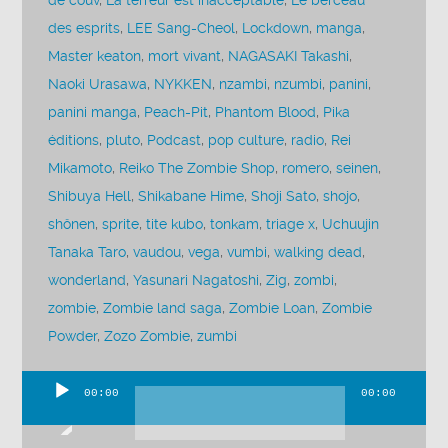
de couv
,
La terreur est inacceptable
,
Le berceau
des esprits
,
LEE Sang-Cheol
,
Lockdown
,
manga
,
Master keaton
,
mort vivant
,
NAGASAKI Takashi
,
Naoki Urasawa
,
NYKKEN
,
nzambi
,
nzumbi
,
panini
,
panini manga
,
Peach-Pit
,
Phantom Blood
,
Pika
éditions
,
pluto
,
Podcast
,
pop culture
,
radio
,
Rei
Mikamoto
,
Reiko The Zombie Shop
,
romero
,
seinen
,
Shibuya Hell
,
Shikabane Hime
,
Shoji Sato
,
shojo
,
shônen
,
sprite
,
tite kubo
,
tonkam
,
triage x
,
Uchuujin
Tanaka Taro
,
vaudou
,
vega
,
vumbi
,
walking dead
,
wonderland
,
Yasunari Nagatoshi
,
Zig
,
zombi
,
zombie
,
Zombie land saga
,
Zombie Loan
,
Zombie
Powder
,
Zozo Zombie
,
zumbi
00:00
00:00
Lecteur
audio