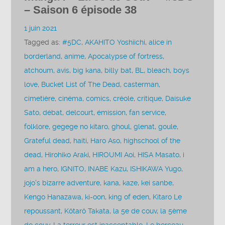
– Saison 6 épisode 38
1 juin 2021
Tagged as:
#5DC
,
AKAHITO Yoshiichi
,
alice in
borderland
,
anime
,
Apocalypse of fortress
,
atchoum
,
avis
,
big kana
,
billy bat
,
BL
,
bleach
,
boys
love
,
Bucket List of The Dead
,
casterman
,
cimetière
,
cinéma
,
comics
,
créole
,
critique
,
Daisuke
Sato
,
débat
,
delcourt
,
émission
,
fan service
,
folklore
,
gegege no kitaro
,
ghoul
,
glenat
,
goule
,
Grateful dead
,
haiti
,
Haro Aso
,
highschool of the
dead
,
Hirohiko Araki
,
HIROUMI Aoi
,
HISA Masato
,
i
am a hero
,
IGNITO
,
INABE Kazu
,
ISHIKAWA Yugo
,
jojo's bizarre adventure
,
kana
,
kaze
,
kei sanbe
,
Kengo Hanazawa
,
ki-oon
,
king of eden
,
Kitaro Le
repoussant
,
Kôtarô Takata
,
la 5e de couv
,
la 5ème