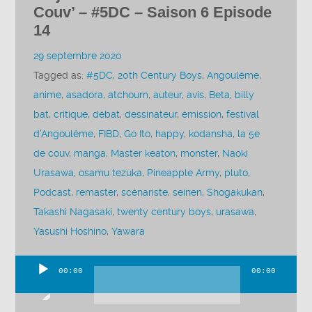
Couv’ – #5DC – Saison 6 Episode
14
29 septembre 2020
Tagged as:
#5DC
,
20th Century Boys
,
Angoulême
,
anime
,
asadora
,
atchoum
,
auteur
,
avis
,
Beta
,
billy
bat
,
critique
,
débat
,
dessinateur
,
émission
,
festival
d'Angoulême
,
FIBD
,
Go Ito
,
happy
,
kodansha
,
la 5e
de couv
,
manga
,
Master keaton
,
monster
,
Naoki
Urasawa
,
osamu tezuka
,
Pineapple Army
,
pluto
,
Podcast
,
remaster
,
scénariste
,
seinen
,
Shogakukan
,
Takashi Nagasaki
,
twenty century boys
,
urasawa
,
Yasushi Hoshino
,
Yawara
00:00
00:00
Lecteur
audio