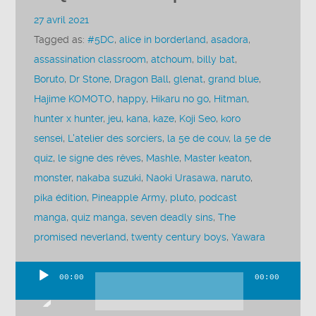
27 avril 2021
Tagged as:
#5DC
,
alice in borderland
,
asadora
,
assassination classroom
,
atchoum
,
billy bat
,
Boruto
,
Dr Stone
,
Dragon Ball
,
glenat
,
grand blue
,
Hajime KOMOTO
,
happy
,
Hikaru no go
,
Hitman
,
hunter x hunter
,
jeu
,
kana
,
kaze
,
Koji Seo
,
koro
sensei
,
L'atelier des sorciers
,
la 5e de couv
,
la 5e de
quiz
,
le signe des rêves
,
Mashle
,
Master keaton
,
monster
,
nakaba suzuki
,
Naoki Urasawa
,
naruto
,
pika édition
,
Pineapple Army
,
pluto
,
podcast
manga
,
quiz manga
,
seven deadly sins
,
The
promised neverland
,
twenty century boys
,
Yawara
00:00
00:00
Lecteur
audio