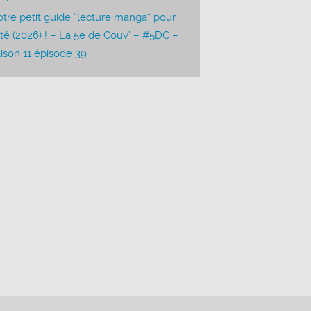
tre petit guide “lecture manga” pour
été (2026) ! – La 5e de Couv’ – #5DC –
ison 11 épisode 39