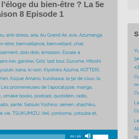
l’éloge du bien-être ? La 5e
ison 8 Episode 1
S
hu
,
anti-stress
,
aria
,
Au Grand Air
,
avis
,
Azumanga
en-être
,
bienveillance
,
bienveillant
,
chat
,
Yu
issement
,
doki doki
,
émission
,
Escale à
5e
aro-kei
,
garokei
,
Girls’ last tour
,
Gurume
,
Hitoshi
4
yuzuki
,
kana
,
ki-oon
,
Kiyohiko Azuma
,
KOTTERI
,
C
Ken
,
Kozue Amano
,
kurokawa
,
la 5e de couv
,
la
me
,
Les promeneuses de l’apocalypse
,
manga
,
Co
x
,
omake books
,
podcast
,
quotidien
,
radio
,
La
aito
,
santé
,
Satsuki Yoshino
,
seinen
,
shachiku
,
Co
e vie
,
TSUKUMIZU
,
Veil
,
yonkoma
,
yotsuba et
,
Le
Al
Utilisez
11
00:00