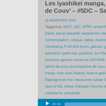
Les iyashikei manga, 
de Couv’ – #5DC – Sa
13 septembre 2022
Tagged as:
#5DC
,
5DC
,
AFRO
,
amanc
Daioh
,
banal
,
banalité
,
barakamon
,
bi
contemplation
,
critique
,
débat
,
divert
Yokohama
,
FUKUDA Ikumi
,
gakuen
,
g
Ashinano
,
iyashi-kei
,
iyashikei
,
Jun Ma
Kowloon generic romance
,
KOYAMA 
5ème de couv
,
la cinquième de couv
meian
,
nobi nobi
,
Noeve
,
Noeve graf
Ragnagna et moi
,
ressourcer
,
Sakae S
slice of life
,
stress
,
thérapie
,
tranche d
yotsuba to
,
yotsuba&!
00:00