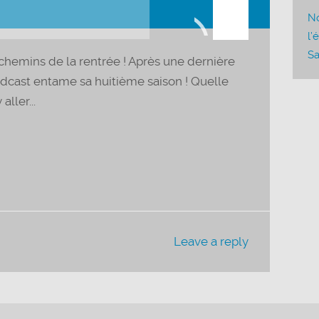
les
No
flèches
l’
haut/bas
Sa
 chemins de la rentrée ! Après une dernière
pour
 podcast entame sa huitième saison ! Quelle
augmenter
ller...
ou
diminuer
le
volume.
Leave a reply