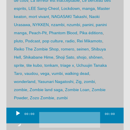
de couv
,
La terreur est inacceptable
,
Le berceau des
esprits
,
LEE Sang-Cheol
,
Lockdown
,
manga
,
Master
keaton
,
mort vivant
,
NAGASAKI Takashi
,
Naoki
Urasawa
,
NYKKEN
,
nzambi
,
nzumbi
,
panini
,
panini
manga
,
Peach-Pit
,
Phantom Blood
,
Pika éditions
,
pluto
,
Podcast
,
pop culture
,
radio
,
Rei Mikamoto
,
Reiko The Zombie Shop
,
romero
,
seinen
,
Shibuya
Hell
,
Shikabane Hime
,
Shoji Sato
,
shojo
,
shônen
,
sprite
,
tite kubo
,
tonkam
,
triage x
,
Uchuujin Tanaka
Taro
,
vaudou
,
vega
,
vumbi
,
walking dead
,
wonderland
,
Yasunari Nagatoshi
,
Zig
,
zombi
,
zombie
,
Zombie land saga
,
Zombie Loan
,
Zombie
Powder
,
Zozo Zombie
,
zumbi
00:00
00:00
Lecteur
audio