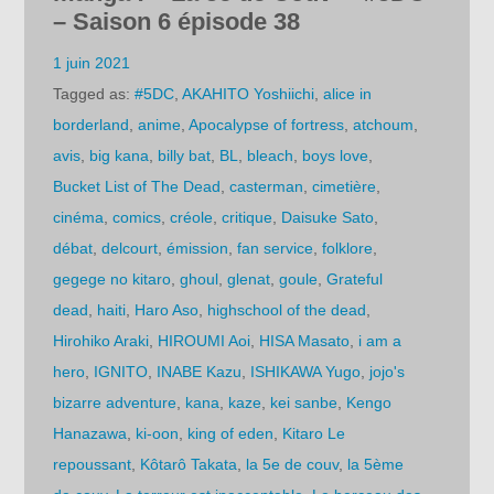
– Saison 6 épisode 38
1 juin 2021
Tagged as:
#5DC
,
AKAHITO Yoshiichi
,
alice in
borderland
,
anime
,
Apocalypse of fortress
,
atchoum
,
avis
,
big kana
,
billy bat
,
BL
,
bleach
,
boys love
,
Bucket List of The Dead
,
casterman
,
cimetière
,
cinéma
,
comics
,
créole
,
critique
,
Daisuke Sato
,
débat
,
delcourt
,
émission
,
fan service
,
folklore
,
gegege no kitaro
,
ghoul
,
glenat
,
goule
,
Grateful
dead
,
haiti
,
Haro Aso
,
highschool of the dead
,
Hirohiko Araki
,
HIROUMI Aoi
,
HISA Masato
,
i am a
hero
,
IGNITO
,
INABE Kazu
,
ISHIKAWA Yugo
,
jojo's
bizarre adventure
,
kana
,
kaze
,
kei sanbe
,
Kengo
Hanazawa
,
ki-oon
,
king of eden
,
Kitaro Le
repoussant
,
Kôtarô Takata
,
la 5e de couv
,
la 5ème