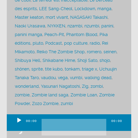
de couv
,
La terreur est inacceptable
,
Le berceau
des esprits
,
LEE Sang-Cheol
,
Lockdown
,
manga
,
Master keaton
,
mort vivant
,
NAGASAKI Takashi
,
Naoki Urasawa
,
NYKKEN
,
nzambi
,
nzumbi
,
panini
,
panini manga
,
Peach-Pit
,
Phantom Blood
,
Pika
éditions
,
pluto
,
Podcast
,
pop culture
,
radio
,
Rei
Mikamoto
,
Reiko The Zombie Shop
,
romero
,
seinen
,
Shibuya Hell
,
Shikabane Hime
,
Shoji Sato
,
shojo
,
shônen
,
sprite
,
tite kubo
,
tonkam
,
triage x
,
Uchuujin
Tanaka Taro
,
vaudou
,
vega
,
vumbi
,
walking dead
,
wonderland
,
Yasunari Nagatoshi
,
Zig
,
zombi
,
zombie
,
Zombie land saga
,
Zombie Loan
,
Zombie
Powder
,
Zozo Zombie
,
zumbi
00:00
00:00
Lecteur
audio