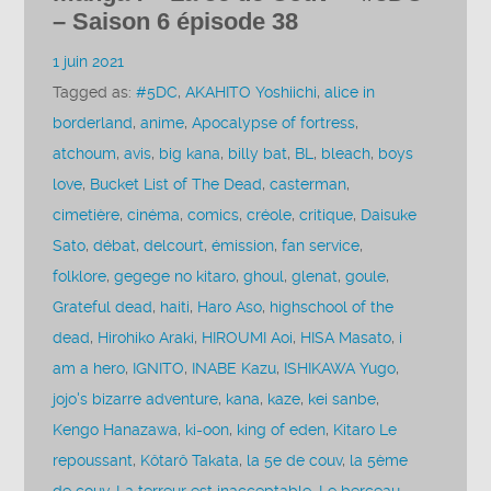
– Saison 6 épisode 38
1 juin 2021
Tagged as:
#5DC
,
AKAHITO Yoshiichi
,
alice in
borderland
,
anime
,
Apocalypse of fortress
,
atchoum
,
avis
,
big kana
,
billy bat
,
BL
,
bleach
,
boys
love
,
Bucket List of The Dead
,
casterman
,
cimetière
,
cinéma
,
comics
,
créole
,
critique
,
Daisuke
Sato
,
débat
,
delcourt
,
émission
,
fan service
,
folklore
,
gegege no kitaro
,
ghoul
,
glenat
,
goule
,
Grateful dead
,
haiti
,
Haro Aso
,
highschool of the
dead
,
Hirohiko Araki
,
HIROUMI Aoi
,
HISA Masato
,
i
am a hero
,
IGNITO
,
INABE Kazu
,
ISHIKAWA Yugo
,
jojo's bizarre adventure
,
kana
,
kaze
,
kei sanbe
,
Kengo Hanazawa
,
ki-oon
,
king of eden
,
Kitaro Le
repoussant
,
Kôtarô Takata
,
la 5e de couv
,
la 5ème