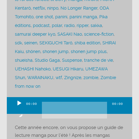
Kentarô
,
netflix
,
ninpo
,
No Longer Ranger
,
ODA
Tomohito
,
one shot
,
panini
,
panini manga
,
Pika
éditions
,
podcast
,
polar
,
radio
,
ripper
,
sakka
,
samurai deeper kyo
,
SASAKI Nao
,
science-fiction
,
sdk
,
seinen
,
SEKIGUCHI Tarô
,
shiba edition
,
SHIRAI
Kaiu
,
shônen
,
shonen jump
,
shonen jump plus
,
shueisha
,
Studio Gaga
,
Suspense
,
tranche de vie
,
UEHASHI Nahoko
,
UESUGI Hikaru
,
UMEZAWA
Shun
,
WARAINAKU
,
wtf
,
Zingnize
,
zombie
,
Zombie
from now on
00:00
00:00
Lecteur
audio
Cette année encore, on vous propose un guide de
lecture manga pour l’été ! Après les mangas