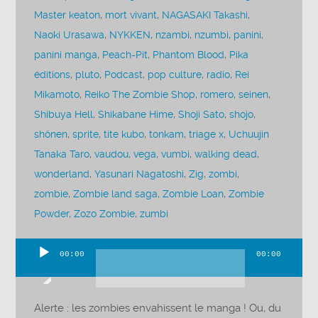
Master keaton
,
mort vivant
,
NAGASAKI Takashi
,
Naoki Urasawa
,
NYKKEN
,
nzambi
,
nzumbi
,
panini
,
panini manga
,
Peach-Pit
,
Phantom Blood
,
Pika
éditions
,
pluto
,
Podcast
,
pop culture
,
radio
,
Rei
Mikamoto
,
Reiko The Zombie Shop
,
romero
,
seinen
,
Shibuya Hell
,
Shikabane Hime
,
Shoji Sato
,
shojo
,
shônen
,
sprite
,
tite kubo
,
tonkam
,
triage x
,
Uchuujin
Tanaka Taro
,
vaudou
,
vega
,
vumbi
,
walking dead
,
wonderland
,
Yasunari Nagatoshi
,
Zig
,
zombi
,
zombie
,
Zombie land saga
,
Zombie Loan
,
Zombie
Powder
,
Zozo Zombie
,
zumbi
00:00
00:00
Lecteur
audio
Alerte : les zombies envahissent le manga ! Ou, du