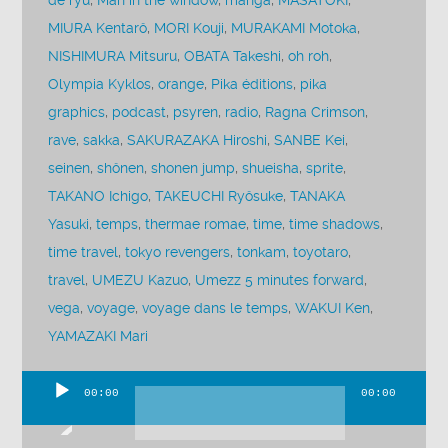
de ryu
,
Man in the window
,
manga
,
MASATOKI
,
MIURA Kentarô
,
MORI Kouji
,
MURAKAMI Motoka
,
NISHIMURA Mitsuru
,
OBATA Takeshi
,
oh roh
,
Olympia Kyklos
,
orange
,
Pika éditions
,
pika
graphics
,
podcast
,
psyren
,
radio
,
Ragna Crimson
,
rave
,
sakka
,
SAKURAZAKA Hiroshi
,
SANBE Kei
,
seinen
,
shônen
,
shonen jump
,
shueisha
,
sprite
,
TAKANO Ichigo
,
TAKEUCHI Ryôsuke
,
TANAKA
Yasuki
,
temps
,
thermae romae
,
time
,
time shadows
,
time travel
,
tokyo revengers
,
tonkam
,
toyotaro
,
travel
,
UMEZU Kazuo
,
Umezz 5 minutes forward
,
vega
,
voyage
,
voyage dans le temps
,
WAKUI Ken
,
YAMAZAKI Mari
00:00
00:00
Lecteur
audio