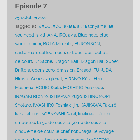
Episode 7
25 octobre 2022
Tagged as:
#5DC
,
5DC
,
akata
,
akira toriyama
,
all
you need is kill
,
ANAJIRO
,
avis
,
Blue hole
,
blue
world
,
boichi
,
BOTA Mochito
,
BURONSON
,
casterman
,
coffee moon
,
critique
,
dbs
,
débat
,
delcourt
,
Dr Stone
,
Dragon Ball
,
Dragon Ball Super
,
Drifters
,
edens zero
,
émission
,
Erased
,
FUKUDA
Hiroshi
,
Genesis
,
glenat
,
HIRANO Kôta
,
Hiro
Mashima
,
HORIO Seita
,
HOSHINO Yukinobu
,
INAGAKI Riichiro
,
ISHIKAWA Yugo
,
ISHINOMORI
Shotaro
,
IWASHIRO Toshiaki
,
jin
,
KAJIKAWA Takurô
,
kana
,
ki-oon
,
KOBAYASHI Daiki
,
kokkoku
,
l’école
emportée
,
la 5e de couv
,
la 5ème de couv
,
la
cinquième de couv
,
le chef nobunaga
,
le voyage