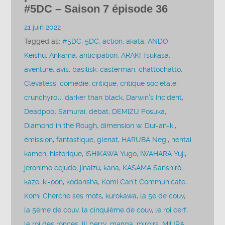
#5DC – Saison 7 épisode 36
21 juin 2022
Tagged as:
#5DC
,
5DC
,
action
,
akata
,
ANDO
Keishû
,
Ankama
,
anticipation
,
ARAKI Tsukasa
,
aventure
,
avis
,
basilisk
,
casterman
,
chattochatto
,
Clevatess
,
comédie
,
critique
,
critique sociétale
,
crunchyroll
,
darker than black
,
Darwin’s Incident
,
Deadpool Samurai
,
débat
,
DEMIZU Posuka
,
Diamond in the Rough
,
dimension w
,
Dur-an-ki
,
émission
,
fantastique
,
glenat
,
HARUBA Negi
,
hentai
kamen
,
historique
,
ISHIKAWA Yugo
,
IWAHARA Yuji
,
jeronimo cejudo
,
jinaizu
,
kana
,
KASAMA Sanshirô
,
kaze
,
ki-oon
,
kodansha
,
Komi Can't Communicate
,
Komi Cherche ses mots
,
kurokawa
,
la 5e de couv
,
la 5ème de couv
,
la cinquième de couv
,
le roi cerf
,
le roi des ronces
,
lil berry
,
manga
,
miroirs
,
MIURA