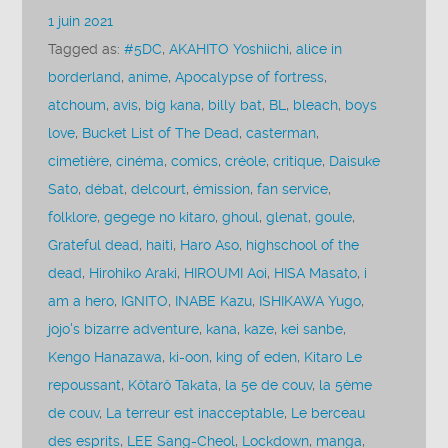
1 juin 2021
Tagged as:
#5DC
,
AKAHITO Yoshiichi
,
alice in
borderland
,
anime
,
Apocalypse of fortress
,
atchoum
,
avis
,
big kana
,
billy bat
,
BL
,
bleach
,
boys
love
,
Bucket List of The Dead
,
casterman
,
cimetière
,
cinéma
,
comics
,
créole
,
critique
,
Daisuke
Sato
,
débat
,
delcourt
,
émission
,
fan service
,
folklore
,
gegege no kitaro
,
ghoul
,
glenat
,
goule
,
Grateful dead
,
haiti
,
Haro Aso
,
highschool of the
dead
,
Hirohiko Araki
,
HIROUMI Aoi
,
HISA Masato
,
i
am a hero
,
IGNITO
,
INABE Kazu
,
ISHIKAWA Yugo
,
jojo's bizarre adventure
,
kana
,
kaze
,
kei sanbe
,
Kengo Hanazawa
,
ki-oon
,
king of eden
,
Kitaro Le
repoussant
,
Kôtarô Takata
,
la 5e de couv
,
la 5ème
de couv
,
La terreur est inacceptable
,
Le berceau
des esprits
,
LEE Sang-Cheol
,
Lockdown
,
manga
,